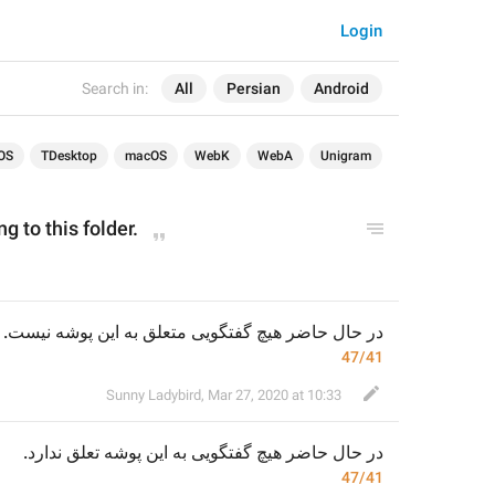
Login
Search in:
All
Persian
Android
OS
TDesktop
macOS
WebK
WebA
Unigram
g to this folder.
در حال حاضر هیچ گفتگویی متعلق به این پوشه نیست.
47/41
Sunny Ladybird
,
Mar 27, 2020 at 10:33
.
تعلق ندارد
به این پوشه 
در حال حاضر هیچ گفتگویی 
47/41