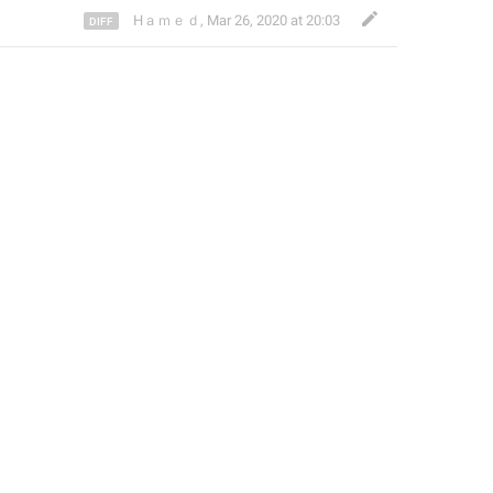
Hａｍｅｄ
,
Mar 26, 2020 at 20:03