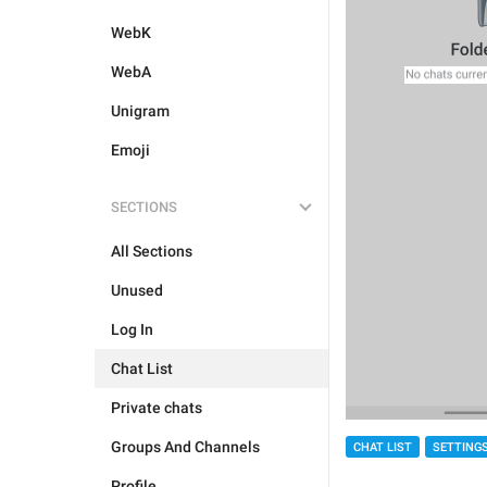
WebK
WebA
Unigram
Emoji
SECTIONS
All Sections
Unused
Log In
Chat List
Private chats
Groups And Channels
CHAT LIST
SETTING
Profile