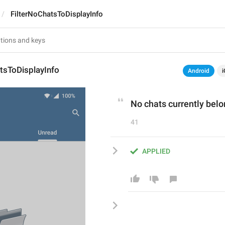
FilterNoChatsToDisplayInfo
tsToDisplayInfo
Android
i
No chats currently belon
41
APPLIED