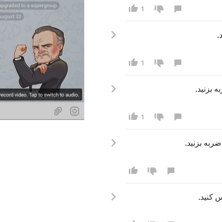
1
د
1
 ه
 بزنید.
1
 ضربه
 بزنید.
  ک
نید.