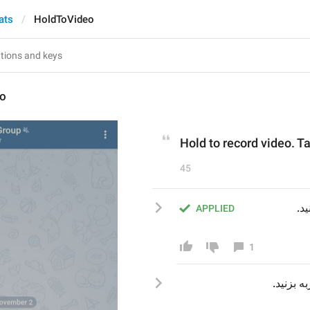
ats
HoldToVideo
eo
Hold to record video. Ta
45
ید
APPLIED
1
 ه
 بزنید.