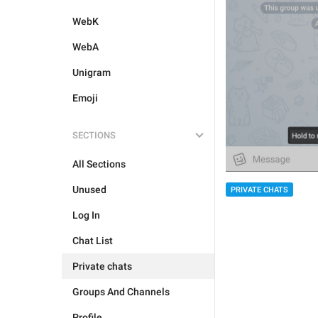
WebK
WebA
Unigram
Emoji
SECTIONS
All Sections
Unused
PRIVATE CHATS
Log In
Chat List
Private chats
Groups And Channels
Profile