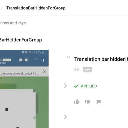
TranslationBarHiddenForGroup
nBarHiddenForGroup
T
ranslation bar 
hidden f
38
APPLIED