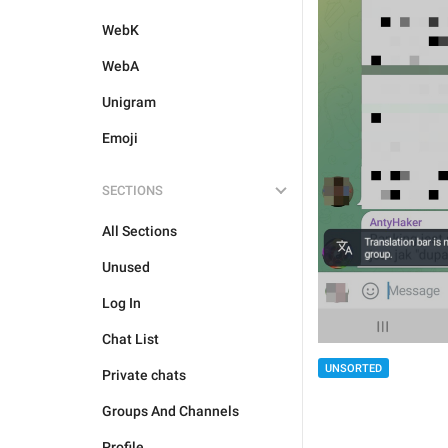
WebK
WebA
Unigram
Emoji
SECTIONS
All Sections
Unused
Log In
Chat List
UNSORTED
Private chats
Groups And Channels
Profile