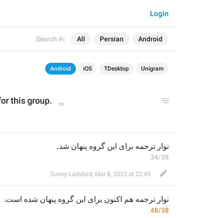
Login
Search in:
All
Persian
Android
Android
iOS
TDesktop
Unigram
or this group.
نوار ترجمه برای این گروه پنهان شد.
34/38
Sunny Ladybird
,
Mar 8, 2023 at 22:45
.
ه است
برای این گروه پنهان شد
هم اکنون 
نوار ترجمه 
48/38