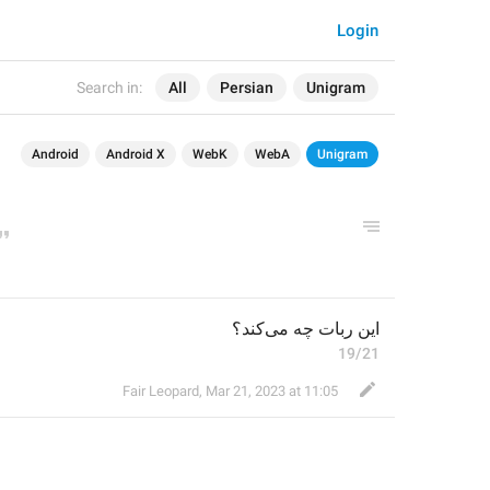
Login
Search in:
All
Persian
Unigram
Android
Android X
WebK
WebA
Unigram
این ربات چه می‌کند؟
19/21
Fair Leopard
,
Mar 21, 2023 at 11:05