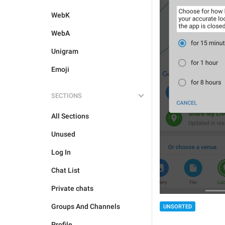
WebK
WebA
Unigram
Emoji
SECTIONS
All Sections
Unused
Log In
Chat List
Private chats
Groups And Channels
UNSORTED
Profile