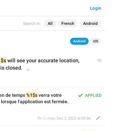
Login
Search in:
All
French
Android
Android
iOS
$s
 will see your accurate location
, 
is closed
.
en de temps 
%1$s
 verra votre 
APPLIED
 lorsque l'application est fermée.
Th ‌-‌⃝.-mas
,
Dec 2, 2022 at 09:36