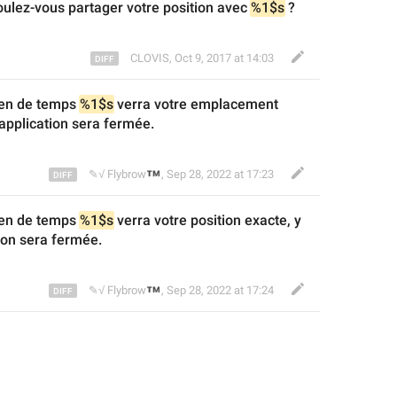
oulez-vous partager votre position avec 
%1$s
?
CLOVIS
,
Oct 9, 2017 at 14:03
en de temps 
%1$s
 verra votre 
emplacement 
application 
sera
 fermée.
™
✎√ Flybrow
,
Sep 28, 2022 at 17:23
en de temps 
%1$s
 verra votre position exacte, y 
ion 
sera
 fermée.
™
✎√ Flybrow
,
Sep 28, 2022 at 17:24