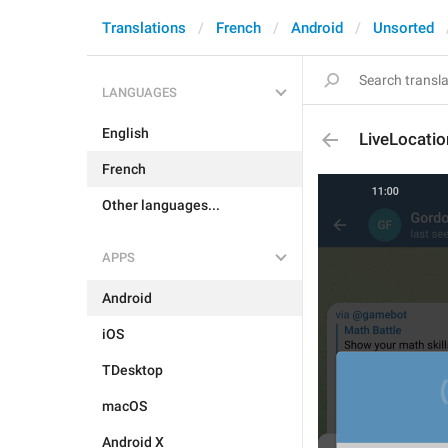
Translations
French
Android
Unsorted
LANGUAGES
English
LiveLocatio
French
Other languages...
APPS
Android
iOS
TDesktop
macOS
Android X