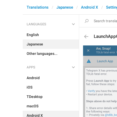
Translations
Japanese
Android X
Settin
LANGUAGES
English
LaunchAppG
Japanese
Other languages...
APPS
Android
iOS
TDesktop
macOS
Android X