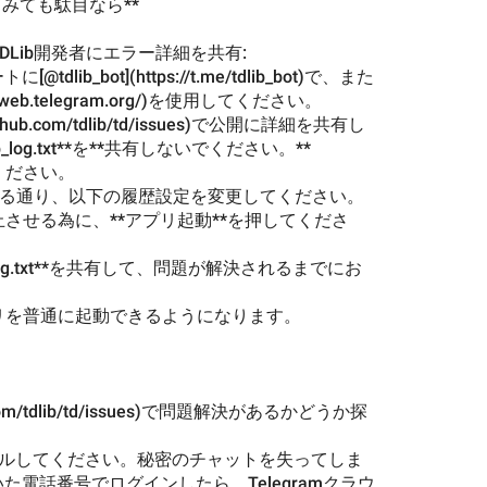
みても駄目なら**
DLib開発者にエラー詳細を共有:
lib_bot](https://t.me/tdlib_bot)で、また
s://web.telegram.org/)を使用してください。
://github.com/tdlib/td/issues)で公開に詳細を共有し
_log.txt**を**共有しないでください。**
ください。
し上げる通り、以下の履歴設定を変更してください。
止させる為に、**アプリ起動**を押してくださ
lib_log.txt**を共有して、問題が解決されるまでにお
プリを普通に起動できるようになります。
thub.com/tdlib/td/issues)で問題解決があるかどうか探
ールしてください。秘密のチャットを失ってしま
電話番号でログインしたら、Telegramクラウ