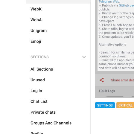
WebK
WebA
Unigram
Emoji
SECTIONS
All Sections
Unused
Log In
Chat List
SETTINGS
CRITICAL
Private chats
Groups And Channels
Profile