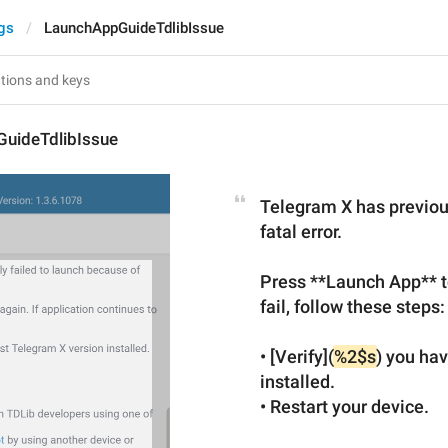
gs
LaunchAppGuideTdlibIssue
uideTdlibIssue
Telegram X has previous
fatal error.
Press **Launch App** to 
fail, follow these steps:
• [Verify](
%2$s
) you hav
installed.
• Restart your device.