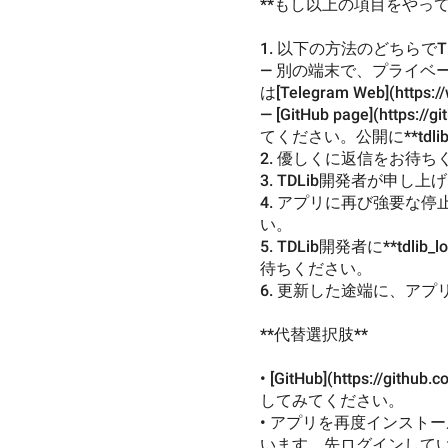
**もし以上の項目をやって
1. 以下の方法のどちらでT
— 別の端末で、プライベートに[@td
は[Telegram Web](http
— [GitHub page](https
てください。公開に**tdlib
2. 優しくに返信をお待ち
3. TDLib開発者が申
4. アプリに再び強要な停
い。
5. TDLib開発者に**td
待ちください。
6. 更新した途端に、ア
**代替選択肢**
• [GitHub](https://gi
してみてください。
• アプリを再度インスト
います。先ログインしていた