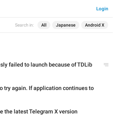
Login
Search in:
All
Japanese
Android X
ly failed to launch because of TDLib 
try again. If application continues to 
e the latest Telegram X version 