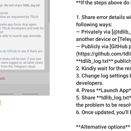
**
If the s
teps above do 
1. Share error details w
following ways:
— Privately via [@tdlib_
another device or [Tel
— Publicly via [GitHub 
(https://github.com/tdli
**tdlib_log.txt** publicl
2. Kindly wait for the r
3. Change log settings 
developers.
4. Press **Launch App*
5. 
Share **tdlib_log.txt
the problem
 to 
be resol
6. Once updated, you'll 
**Alternative options**