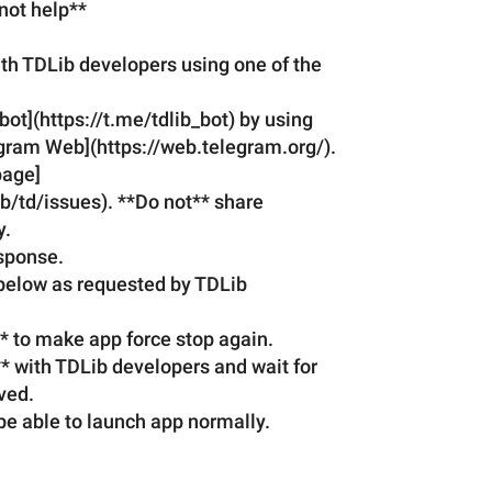
not help**
ith TDLib developers using one of the 
bot](https://t.me/tdlib_bot) by using 
egram Web](https://web.telegram.org/).
page]
b/td/issues). **Do not** share 
y.
esponse.
below as requested by TDLib 
* to make app force stop again.
** with TDLib developers and wait for 
ved.
be able to launch
 app 
normally.