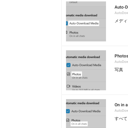
Auto-
AutoDow
メディ
Photo
AutoDow
写真
On in a
AutoDow
すべて