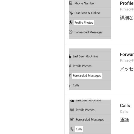
Profil
PrivacyP
詳細な
Forwa
Privacy
メッセ
Calls
Calls
通話