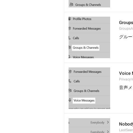
Groups
GroupsA
グルー
Voice
Privacy
音声メ
Nobod
LastSee