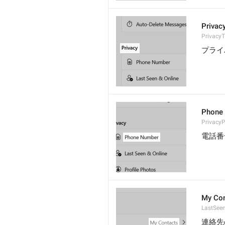
Privac
PrivacyT
プライ
Phone
Privacy
電話番
My Con
LastSee
連絡先