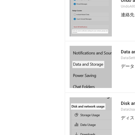
Undo a
UndoAll
連絡先
Data a
DataSett
データ
Disk a
DataUsa
ディス