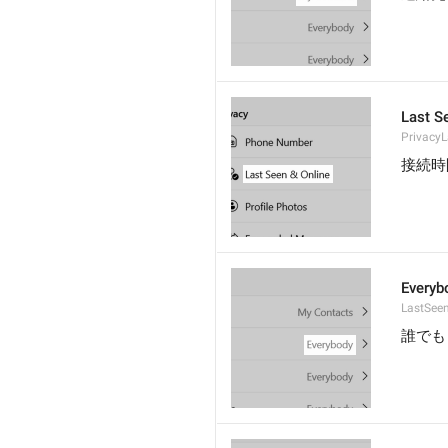
Last S
Privacy
接続時
Everyb
LastSee
誰でも