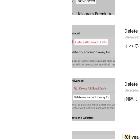
Delete 
PrivacyD
すべて
Delete
DeleteA
削除ま
{0}
 yea