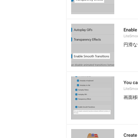
Enable
LiteSmoo
円滑な
You ca
LiteSmoo
画面移
Create