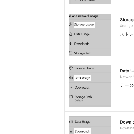
Storag
Storage
ストレ
Data U
Network
データ
Downl
Downloa