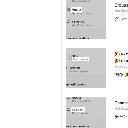
Group
Notifica
グルー
{0}
 exc
{0}
 ex
Excepti
例外 
{0
Channe
Notifica
チャン