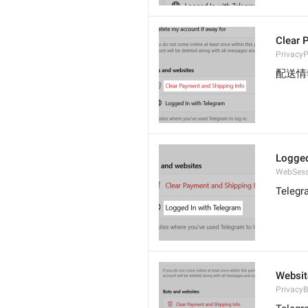
Clear 
Privacy
配送情
Logged
WebSess
Tele
Websit
PrivacyB