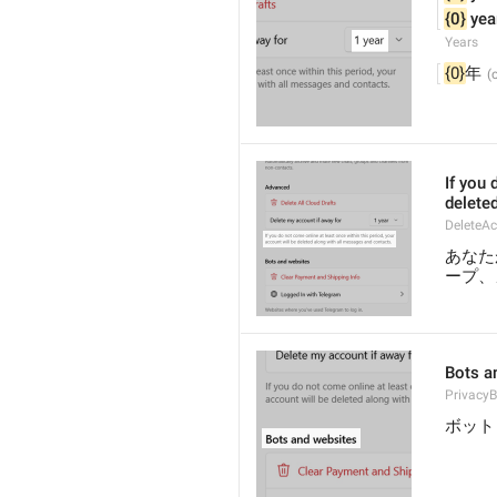
{0}
 yea
Years
{0}
年
If you 
delete
DeleteA
あなた
ープ、
Bots a
PrivacyB
ボット