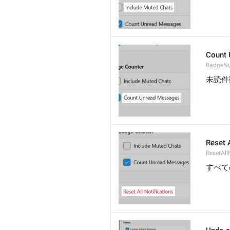
Count
BadgeN
未読件
Reset A
ResetAll
すべて