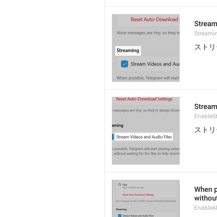
Stream
Streami
ストリ
Stream
EnableS
ストリ
When po
without
EnableAl