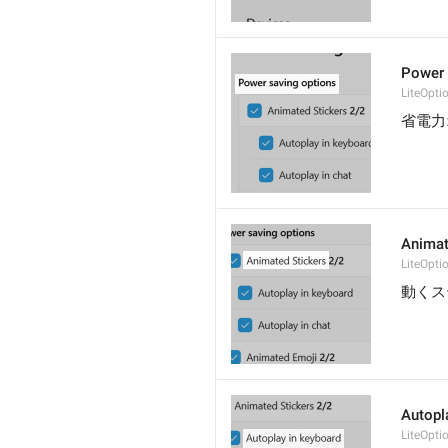
Power 
LiteOpti
省電力
Animat
LiteOpti
動くス
Autopl
LiteOpt