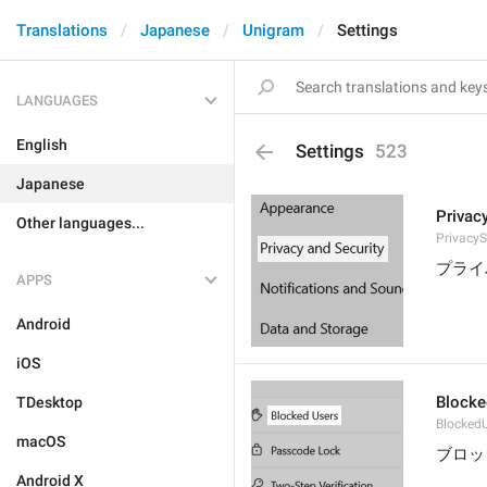
Translations
Japanese
Unigram
Settings
LANGUAGES
English
Settings
523
Japanese
Privac
Other languages...
PrivacyS
プライ
APPS
Android
iOS
Blocke
TDesktop
Blocked
macOS
ブロッ
Android X