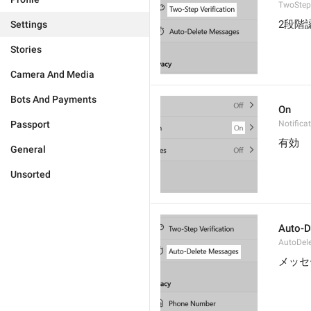
TwoStepV
2段階
Settings
Stories
Camera And Media
Bots And Payments
On
Passport
Notifica
有効
General
Unsorted
Auto-D
AutoDel
メッセ