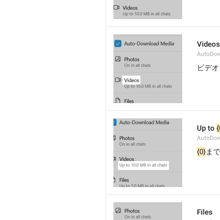
Videos
AutoDow
ビデオ
Up to 
{
AutoDow
{0}
ま
Files