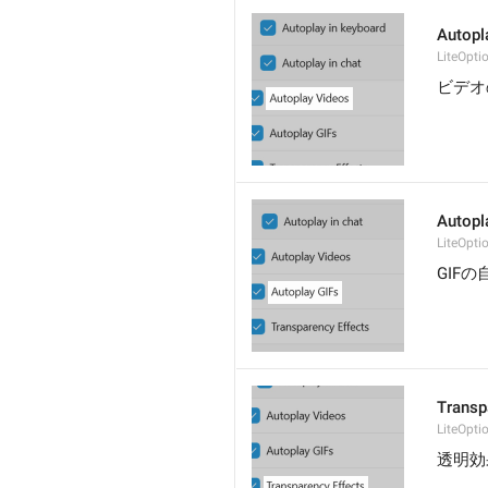
Autopl
LiteOpti
ビデオ
Autopl
LiteOpti
GIF
Transp
LiteOpti
透明効