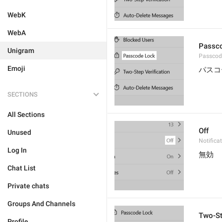
WebK
WebA
Passc
Unigram
Passcod
Emoji
パスコ
SECTIONS
All Sections
Off
Unused
Notifica
Log In
無効
Chat List
Private chats
Groups And Channels
Two-St
Profile