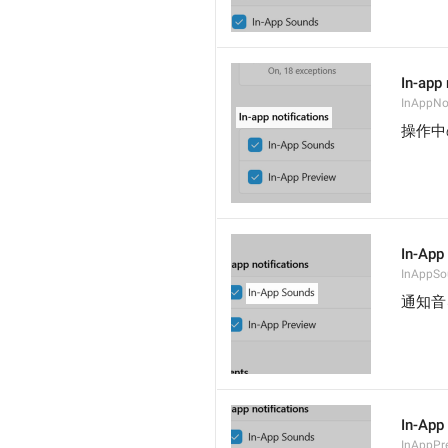
In-app 
InAppNot
操作中
In-App
InAppSo
通知音
In-App
InAppPr