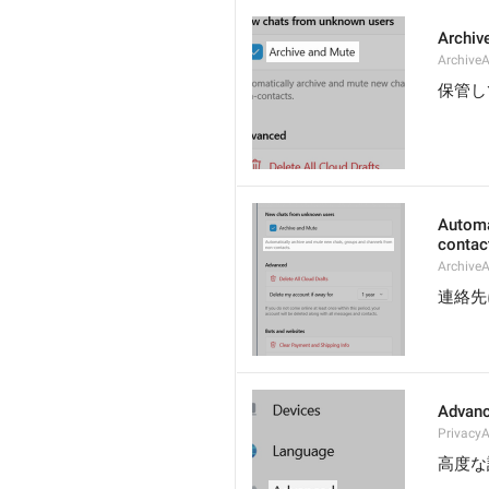
Archiv
Archive
保管し
Automa
contac
Archive
連絡先
Advan
Privacy
高度な