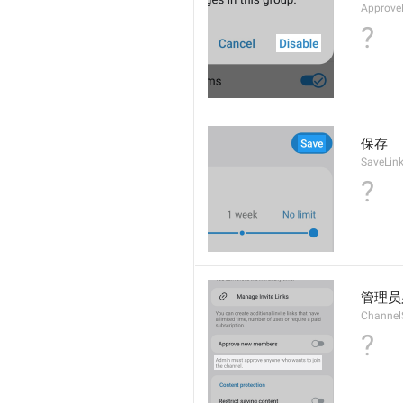
Approve
?
保存
SaveLin
?
管理员
Channel
?