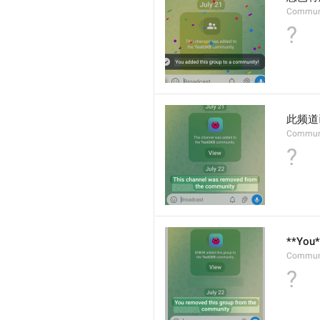
Commun
?
此频道
Commun
?
**Yo
Communi
?