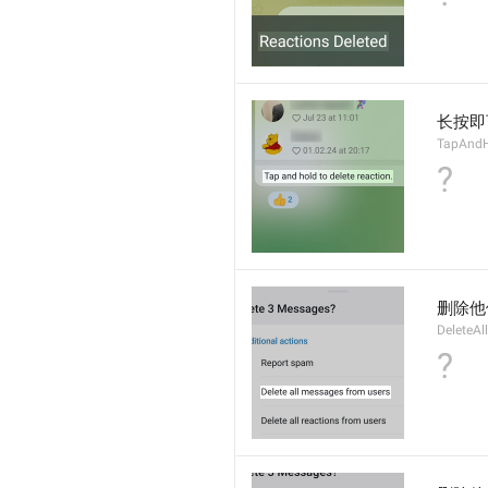
长按即
TapAndH
?
删除他
DeleteA
?