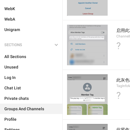
WebK
WebA
Unigram
启用此
Channel
?
SECTIONS
All Sections
Unused
Log In
此灰色
TagInfo
Chat List
?
Private chats
Groups And Channels
Profile
此紫色
Settings