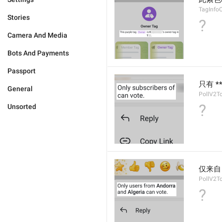
TagInfo
Stories
?
Camera And Media
Bots And Payments
Passport
只有 *
General
PollV2T
?
Unsorted
仅来自 
PollV2T
?