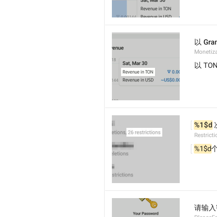
以 Gra
Monetiz
以 TO
%1$d
Restrict
%1$d
请输入