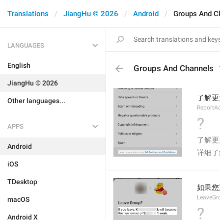
Translations
JiangHu © 2026
Android
Groups And C
LANGUAGES
English
Groups And Channels
JiangHu © 2026
了解更多有
Other languages...
ReportA
?
APPS
了解更多有
Android
详细了解我
iOS
TDesktop
如果您
LeaveGr
macOS
?
Android X