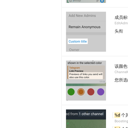
成员标
EditAdm
头衔
该颜色
ChannelC
您所选
%d
 个
Boostin