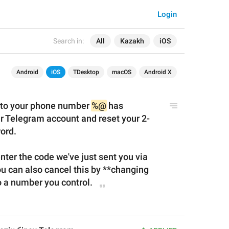
Login
Search in:
All
Kazakh
iOS
Android
iOS
TDesktop
macOS
Android X
to 
your phone number 
%@
 has 
r Telegram account and reset your 2-
ord.
enter the code we've just sent you via 
 can also cancel this by **changing 
 a number you control.