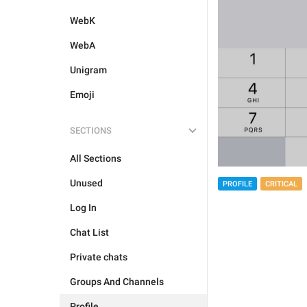
WebK
WebA
Unigram
Emoji
SECTIONS
All Sections
Unused
PROFILE
CRITICAL
Log In
Chat List
Private chats
Groups And Channels
Profile