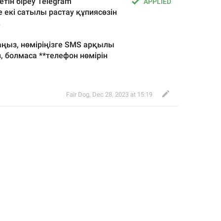
етін біреу Telegram 
APPLIED
е екі сатылы растау құпиясөзін 
.
аңыз, нөміріңізге SMS арқылы 
, болмаса **телефон нөмірін 
Fair Dog
,
Dec 28, 2023 at 15:19