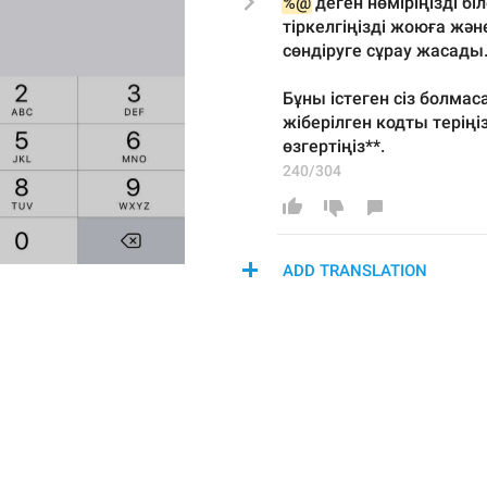
%@
 деген нөміріңізді біл
тіркелгіңізді жоюға жән
сөндіруге сұрау жасады
Бұны істеген сіз болмас
жіберілген кодты теріңіз
өзгертіңіз**.
240/304
ADD TRANSLATION