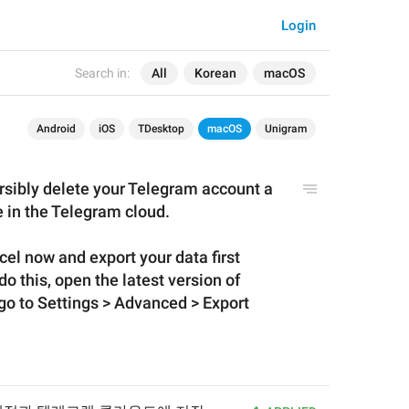
Login
Search in:
All
Korean
macOS
Android
iOS
TDesktop
macOS
Unigram
versibly delete your Telegram account a
re in the Telegram cloud.
cel now and export your data 
firs
t 
do this, open the latest version of 
o to Settings > Advanced > Export 