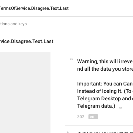
TermsOfService.Disagree.Text.Last
vice.Disagree.Text.Last
Warning, this will irre
nd
 all the data you sto
Important: You can 
C
an
instead of losing it
. (To
Telegram Desktop and g
Telegram data.)
302