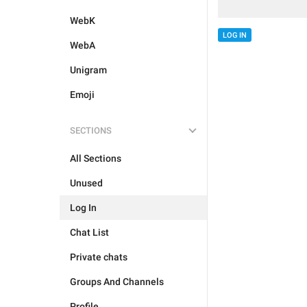
WebK
LOG IN
WebA
Unigram
Emoji
SECTIONS
All Sections
Unused
Log In
Chat List
Private chats
Groups And Channels
Profile