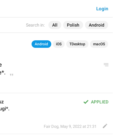
Login
Search in:
All
Polish
Android
Android
iOS
TDesktop
macOS
e
e*.
sz
APPLIED
gi*.
Fair Dog
,
May 9, 2022 at 21:31