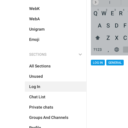
WebK
WebA
Unigram
Emoji
SECTIONS
LOG IN
GENERAL
All Sections
Unused
Log In
Chat List
Private chats
Groups And Channels
Profile