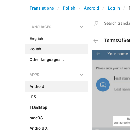
Translations
Polish
Android
Log In
LANGUAGES
English
TermsOfSer
Polish
Other languages...
APPS
Android
iOS
TDesktop
macOS
Android X