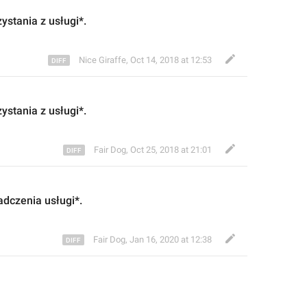
zystania z
 usługi*.
Nice Giraffe
,
Oct 14, 2018 at 12:53
zystania z
 usługi*.
Fair Dog
,
Oct 25, 2018 at 21:01
dczenia usługi*.
Fair Dog
,
Jan 16, 2020 at 12:38