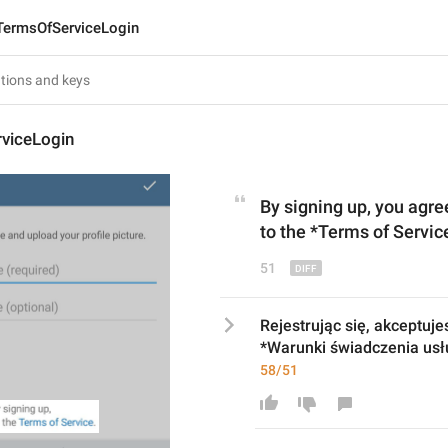
TermsOfServiceLogin
viceLogin
By signing up,
you agre
to
the *Terms of Servic
51
Rejestrując się, akceptuje
*Warunki świadczenia usłu
58/51