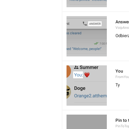
Answe
VoipAns
Odbier
You
FromYo
Ty
Pin to 
PinToTo