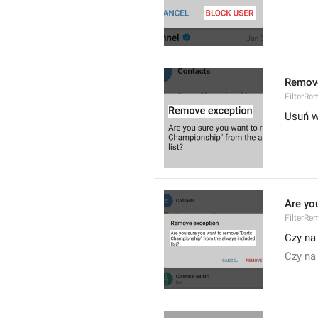
Remove
FilterRe
Usuń w
Are yo
FilterRe
Czy na
Czy na