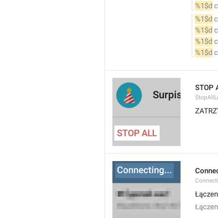
%1$d
 
%1$d
 
%1$d
 
%1$d
 
%1$d
 
STOP 
StopAllL
ZATRZ
Connec
Connect
Łączeni
Łączen