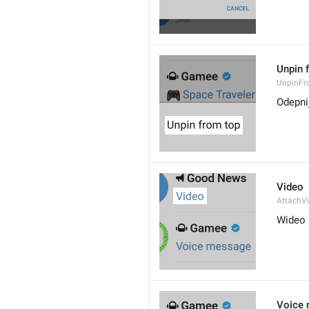
Unpin 
UnpinF
Odepni
Video
AttachV
Wideo
Voice