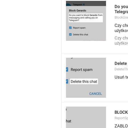
Do you
Telegr
BlockUs
Czy ch
użytko
Czy ch
użytko
Delete 
DeleteTh
Usuń t
BLOCK
ReportS
ZABLO