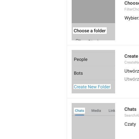
Choose
FilterCh
Wybier
Create
CreateNe
Utwórz
Utwórz
Chats
SearchA
Czaty