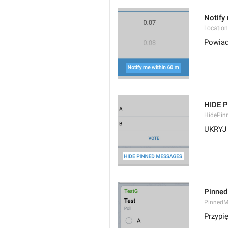
Notify 
Location
Powiad
HIDE 
HidePin
UKRYJ
Pinned
PinnedM
Przypi