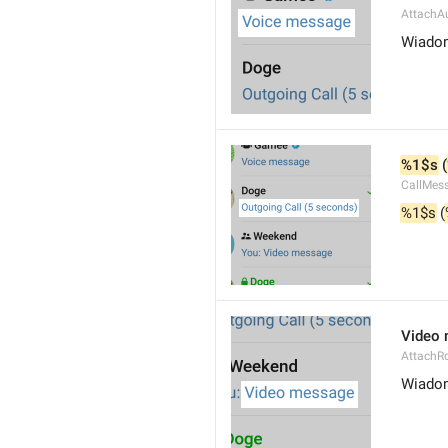
AttachA
Wiado
%1$s
 (
CallMes
%1$s
 (
Video
AttachR
Wiado