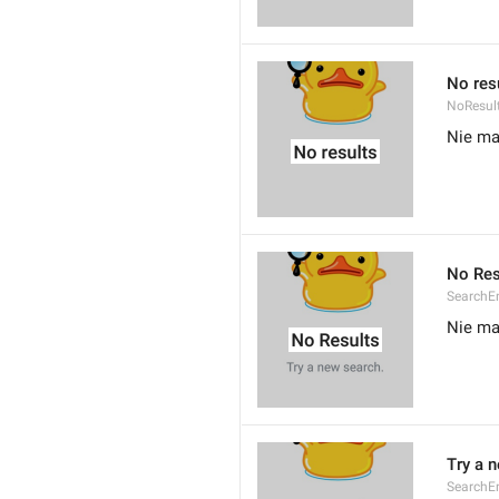
No res
NoResul
Nie m
No Res
SearchE
Nie m
Try a 
SearchEm