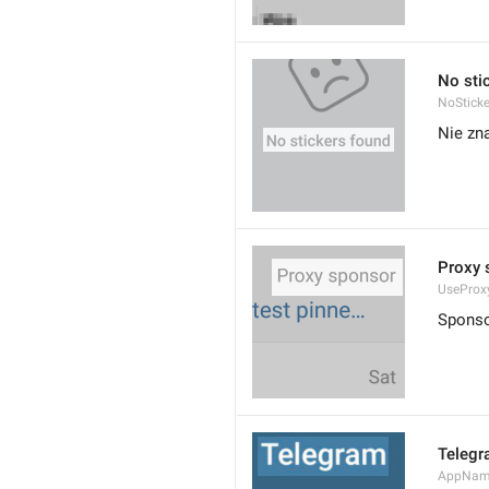
No sti
NoStick
Nie zn
Proxy 
UseProx
Sponso
Teleg
AppNam