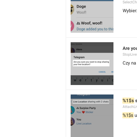
SelectCh
Wybier
Are you
StopLive
Czy na
%1$s
 
AttachLi
%1$s
 