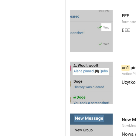
EEE
formatt
EEE
un1
 pi
ActionP
Użytko
New M
NewMess
Nowa 