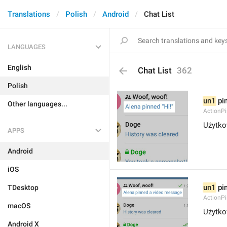
Translations
Polish
Android
Chat List
LANGUAGES
English
Chat List
362
Polish
un1
 pi
Other languages...
ActionP
Użytko
APPS
Android
iOS
un1
 pi
TDesktop
ActionP
macOS
Użytko
Android X