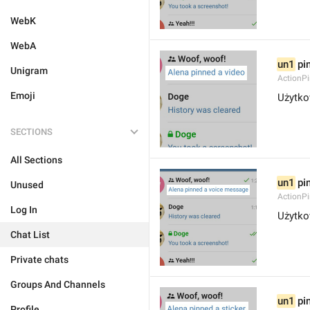
WebK
WebA
un1
 pi
Unigram
ActionP
Emoji
Użytko
SECTIONS
All Sections
un1
 pi
Unused
ActionP
Log In
Użytko
Chat List
Private chats
Groups And Channels
un1
 pi
Profile