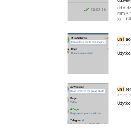
dd.MM
dd = dz
mm = 
yy = ro
un1
 ad
Channel
Użytko
un1
 re
ActionR
Użytko