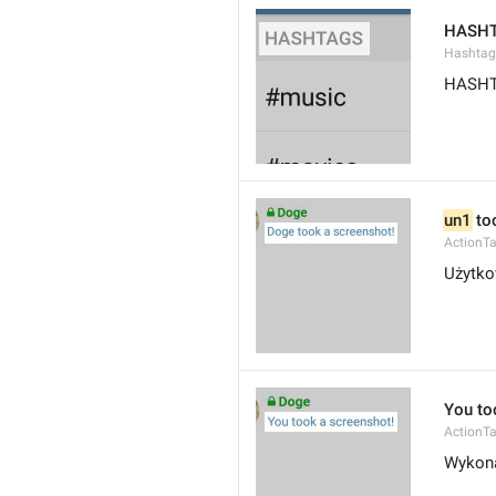
HASH
Hashtag
HASHT
un1
 to
ActionT
Użytko
You to
ActionT
Wykona