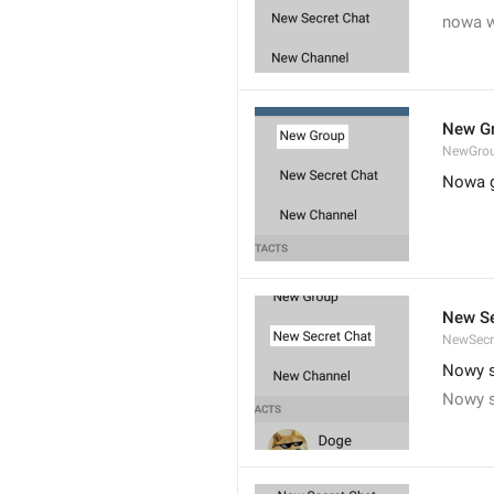
nowa 
New G
NewGro
Nowa 
New Se
NewSecr
Nowy s
Nowy s