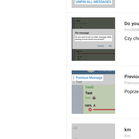
Do you
PinOldM
Czy ch
Previo
Previou
Poprze
km
Km