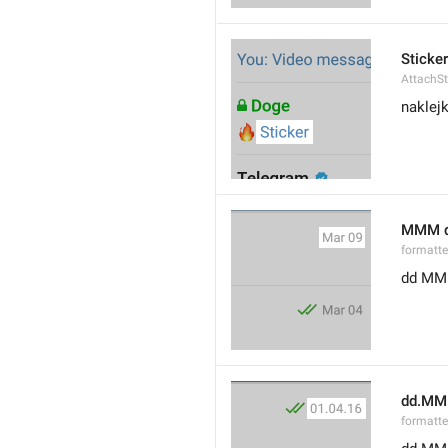
Sticker
AttachSt
naklej
MMM 
formatt
dd M
dd.MM
formatte