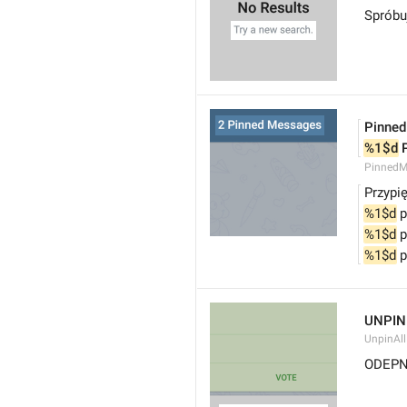
Spróbu
Pinne
%1$d
 
PinnedM
Przypi
%1$d
 
%1$d
 
%1$d
 
UNPIN
UnpinAl
ODEPN