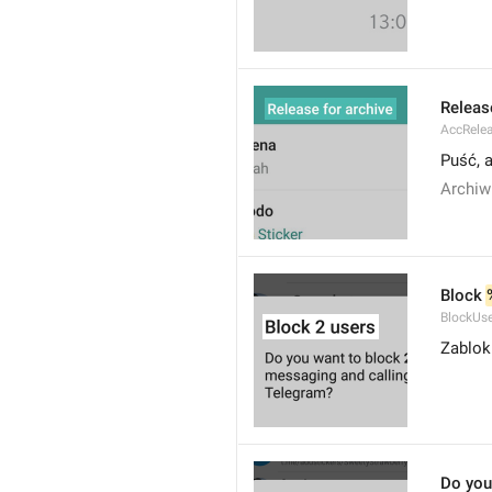
Releas
AccRele
Puść, 
Archiw
Block 
BlockUse
Zablok
Do you