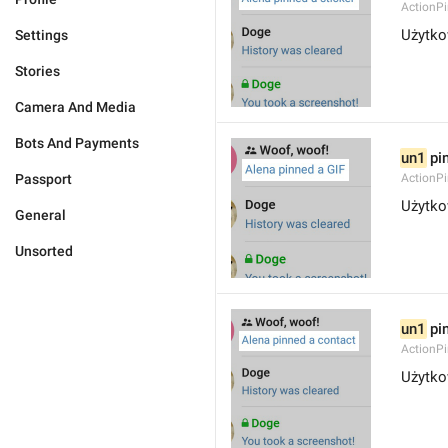
ActionPi
Użytko
Settings
Stories
Camera And Media
Bots And Payments
un1
 pi
Passport
ActionPi
Użytko
General
Unsorted
un1
 pi
ActionP
Użytko