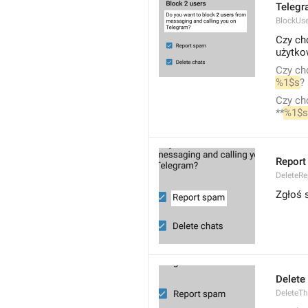
Telegr
BlockUs
Czy ch
użytko
%1$s
?
Czy ch
**
%1$s
Report
DeleteR
Zgłoś
Delete
DeleteT