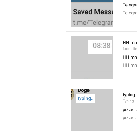
Telegr
Telegr
HH:m
formatt
HH:m
HH:mm
typing.
Typing
pisze...
pisze…