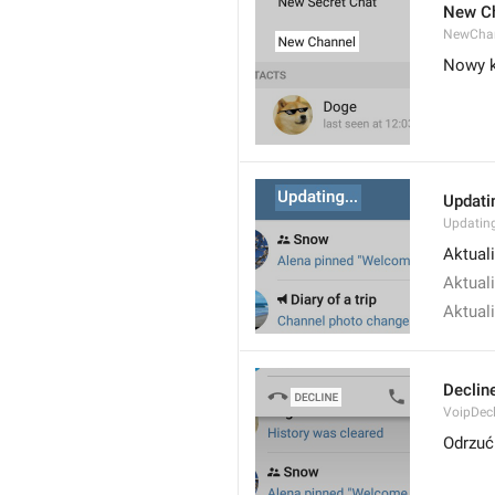
New C
NewCha
Nowy k
Updatin
Updatin
Aktuali
Aktual
Aktuali
Declin
VoipDecl
Odrzuć