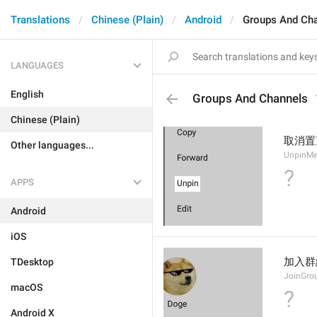
Translations
Chinese (Plain)
Android
Groups And Ch
LANGUAGES
English
Groups And Channels
Chinese (Plain)
取消置
Other languages...
UnpinMe
?
APPS
Android
iOS
加入群
TDesktop
JoinGro
macOS
?
Android X