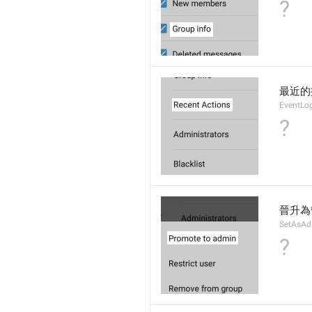
?
最近的
EventLo
?
晉升為
SetAsAd
?