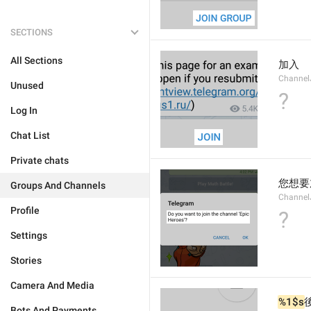
SECTIONS
All Sections
加入
Channel
Unused
?
Log In
Chat List
Private chats
您想要
Groups And Channels
Channel
Profile
?
Settings
Stories
Camera And Media
%1$s
Bots And Payments