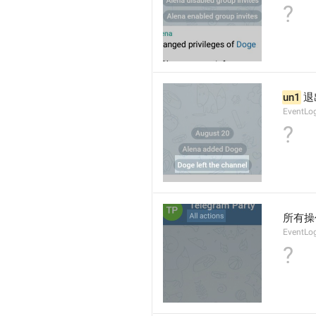
?
un1
 
EventLo
?
所有操
EventLo
?