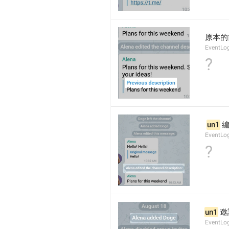
原本的
EventLo
?
un1
 
EventLo
?
un1
 邀
EventLo