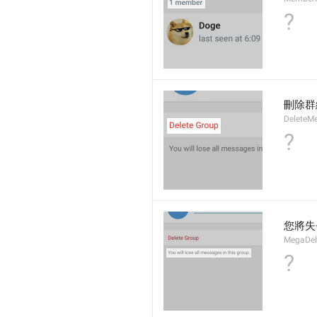
?
刪除群
DeleteM
?
您將失
MegaDel
?