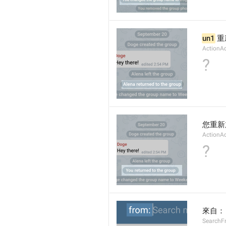
un1
 
ActionA
?
您重新
ActionA
?
來自：
SearchF