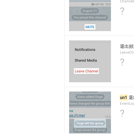
Channel
?
退出頻
LeaveCh
?
un1
 
EventLo
?