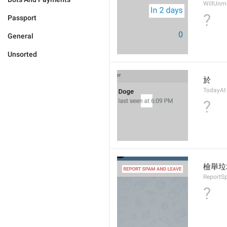
WillUnm
?
Passport
General
Unsorted
於
TodayAt
?
檢舉垃
ReportS
?