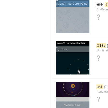
還有 
%
AndMore
?
%1$s
 
Notific
?
un1
 在
ActionU
?