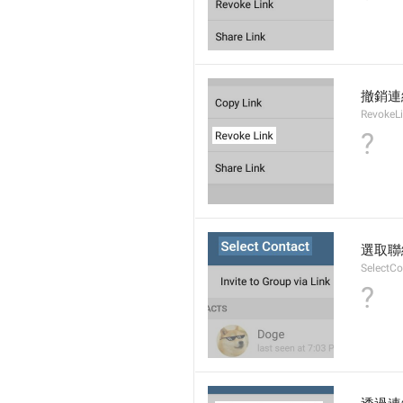
撤銷連
RevokeL
?
選取聯
SelectCo
?