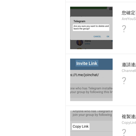
您確定
AreYouS
?
邀請連
ChannelI
?
複製連
CopyLin
?