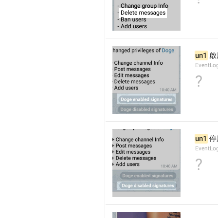
un1
 
EventLo
?
un1
 
EventLo
?