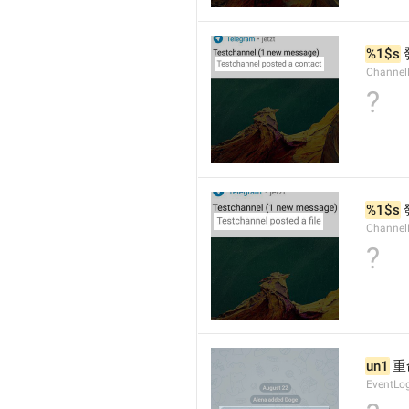
%1$s
Channel
?
%1$s
Channe
?
un1
 
EventLog