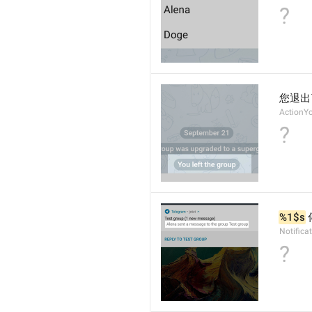
?
您退出
ActionY
?
%1$s
Notific
?