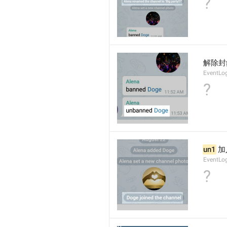
?
解除封
EventLo
?
un1
 
EventLo
?