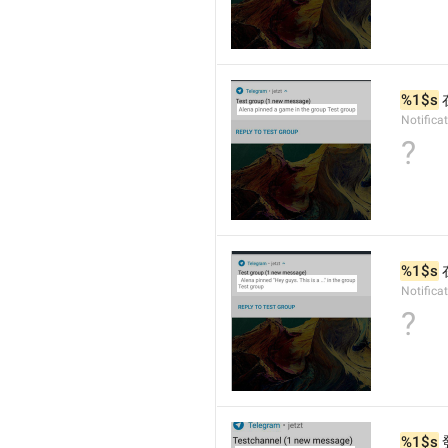
%1$s
 
Notific
?
%1$s
 
Notifica
?
%1$s