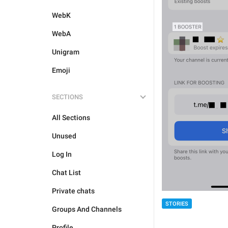
WebK
WebA
Unigram
Emoji
SECTIONS
All Sections
Unused
Log In
Chat List
Private chats
STORIES
Groups And Channels
Profile