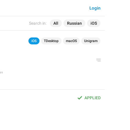
Login
Search in:
All
Russian
iOS
iOS
TDesktop
macOS
Unigram
APPLIED