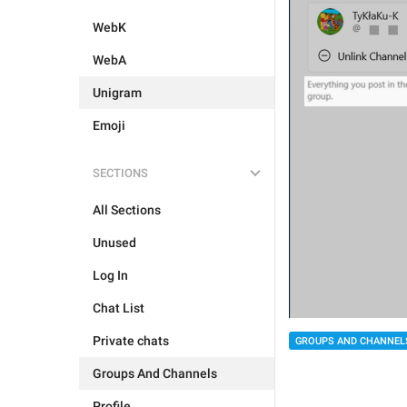
WebK
WebA
Unigram
Emoji
SECTIONS
All Sections
Unused
Log In
Chat List
Private chats
GROUPS AND CHANNEL
Groups And Channels
Profile