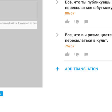
Всё, что 
ты публикуешь
пересылаться в 
бутылк
у
80/67
Вс
е
, что 
вы размеща
ете
пересылаться в 
культ
.
75/67
ADD TRANSLATION
S