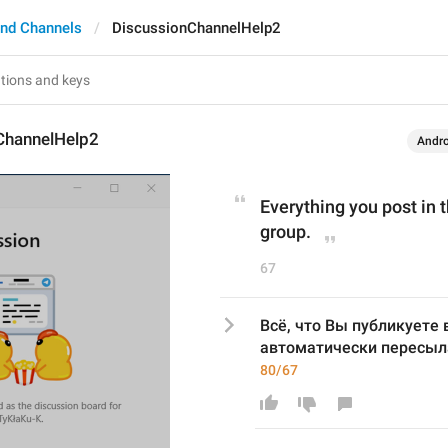
nd Channels
DiscussionChannelHelp2
ChannelHelp2
Andro
Everything you post in t
group.
67
Всё, что Вы публикуете в
автоматически пересыла
80/67