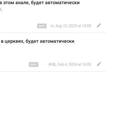
 в этом 
анале, будет автоматически 
.
m
,
Aug 10, 2023 at 15:09
 в 
церквях
, будет автоматически 
︎ ︎ ︎ ︎ ︎ ︎ ︎ 神風
,
Feb 4, 2024 at 16:09