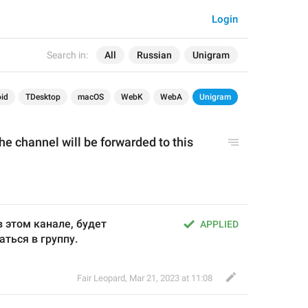
Login
Search in:
All
Russian
Unigram
id
TDesktop
macOS
WebK
WebA
Unigram
he channel will be forwarded to this 
 этом канале, будет 
APPLIED
ться в группу.
Fair Leopard
,
Mar 21, 2023 at 11:08