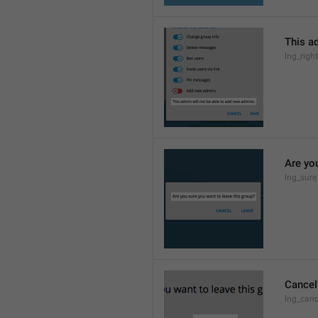
This a
lng_rig
Are yo
lng_sure
Cancel
lng_canc