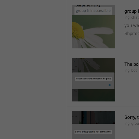
group 
lng_chat
you we
Shpits
The bo
lng_bot_
Sorry, 
lng_grou