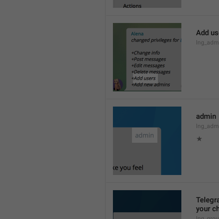
Add us
lng_admi
admin
lng_adm
★
Telegra
your ch
lng_grou