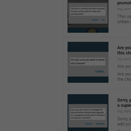
promo
lng_sur
This us
unban 
Are yo
this c
lng_sure
Are yo
Are yo
the ch
Sorry, 
a supe
lng_repl
Sorry, 
add yo