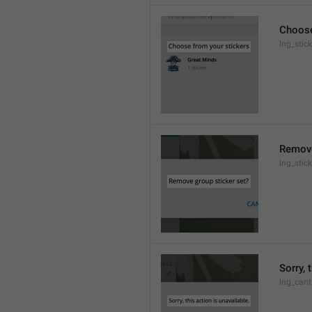
Choose
lng_stic
Remove
lng_stic
Sorry, 
lng_cant