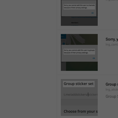
Sorry, 
lng_cant
Group 
lng_stic
Group 