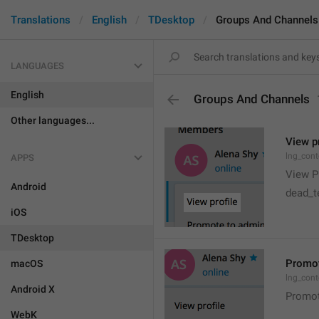
Translations
English
TDesktop
Groups And Channels
LANGUAGES
English
Groups And Channels
Other languages...
View pr
lng_cont
APPS
View Pr
Android
dead_te
iOS
TDesktop
Promot
macOS
lng_con
Android X
Promot
WebK