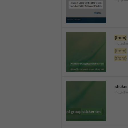
{from}
lng_adm
{from}
{from}
sticker
lng_admi