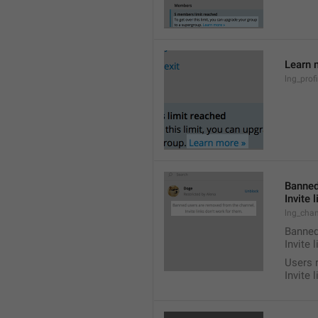
Learn 
lng_prof
Banned
Invite 
lng_chan
Banned
Invite 
Users 
Invite 