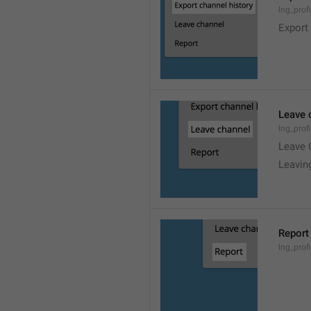
lng_prof
Export
Leave 
lng_prof
Leave 
Leavin
Report
lng_profi