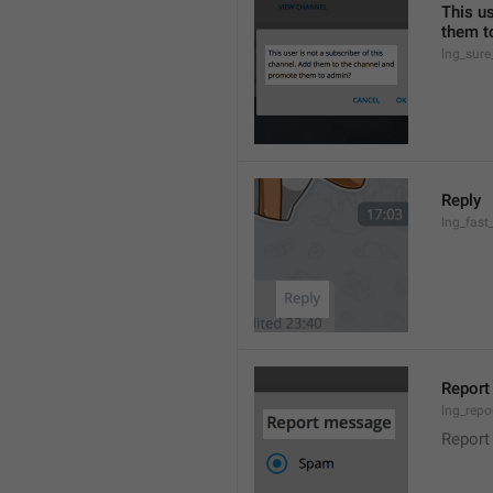
This us
them t
lng_sure
Reply
lng_fast
Repor
lng_repo
Report