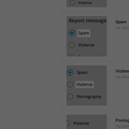
Spam
lng_rep
Violen
lng_repo
Pornog
lng_rep