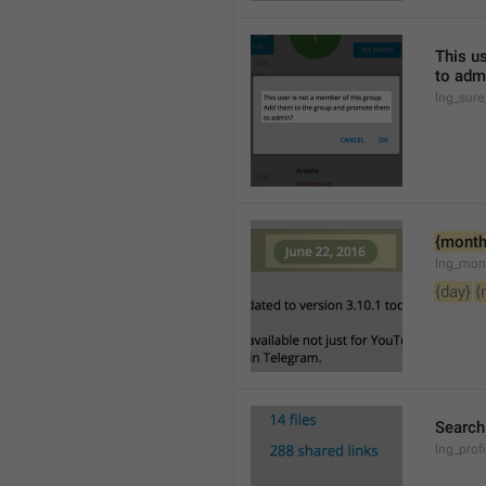
This u
to adm
lng_sure
{month
lng_mon
{day}
{
Searc
lng_pro