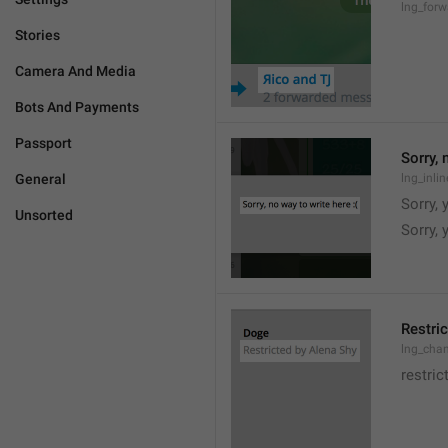
lng_for
Stories
Camera And Media
Bots And Payments
Passport
Sorry, 
General
lng_inli
Sorry, 
Unsorted
Sorry,
Restric
lng_chan
restric