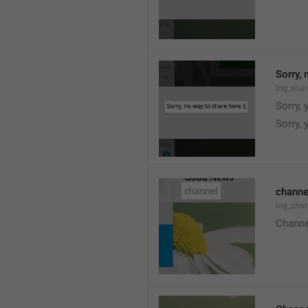
Sorry, 
lng_shar
Sorry, 
Sorry, 
channe
lng_chan
Channe