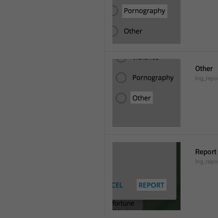
Other
lng_repo
Report
lng_repo