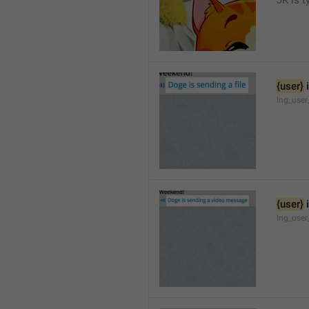
JK is t
{user}
 
lng_user
{user}
 
lng_user