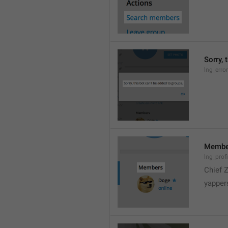
Sorry, 
lng_erro
Membe
lng_prof
Chief 
yapper