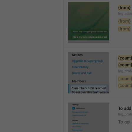
{from}
lng_adm
{from}
{from}
{count
{count
lng_prof
{count
{count
To add
lng_prof
To get 