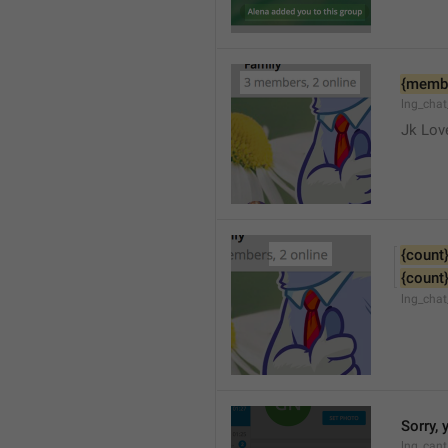
{memb
lng_cha
Jk Lov
{count
{count
lng_chat
Sorry, 
lng_cant