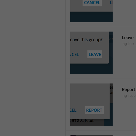
Leave
lng_box_
Report
lng_rep