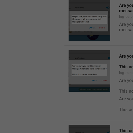
Are you
messag
lng_sure
Are you
messag
Are yo
This a
lng_sure
Are you
This a
Are yo
This a
This us