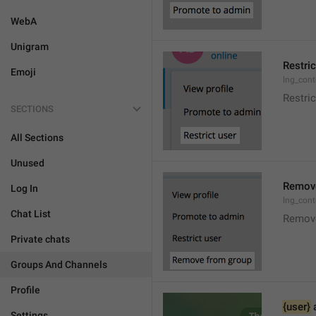
WebA
Unigram
Restric
Emoji
lng_cont
Restric
SECTIONS
All Sections
Unused
Remove
Log In
lng_con
Chat List
Remov
Private chats
Groups And Channels
Profile
{user}
 
Settings