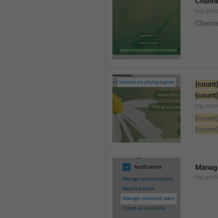
Channe
lng_acti
Channe
{count
{count
lng_man
{count
{count
Manage
lng_prof