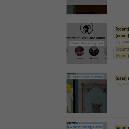
{count
{count
lng_gro
{count
{count
{user}
 
lng_user
{user}
 