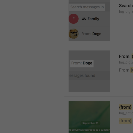
Search
lng_dlg_
From: 
lng_dlg_
From 
{
{from}
lng_act
{from}