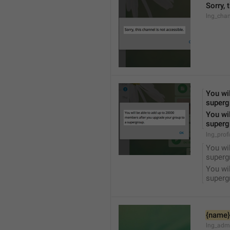
Sorry, 
lng_chan
You wil
superg
You wil
superg
lng_prof
You wil
superg
You wil
superg
{name}
lng_adm