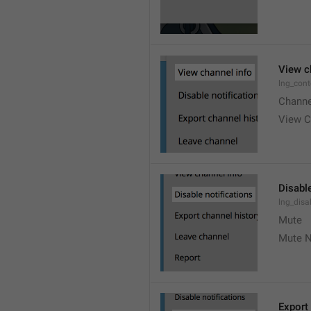
View c
lng_cont
Channe
View C
Disable
lng_disa
Mute
Mute N
Export