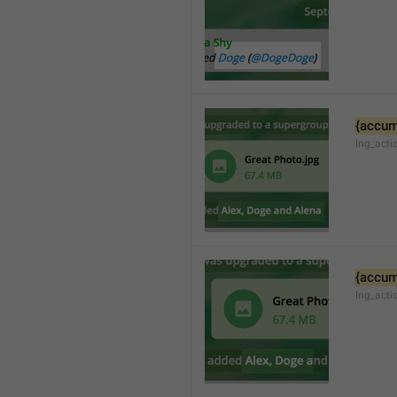
{accum
lng_acti
{accum
lng_act