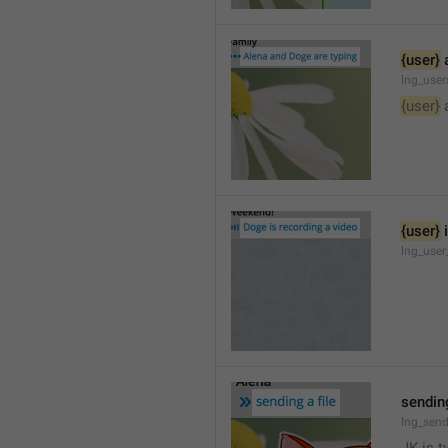
{user}
 
lng_user
{user}
 
{user}
 
lng_user
sending
lng_send