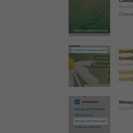
Channe
lng_acti
Channe
{count
{count
lng_man
{count
{count
Manage
lng_prof