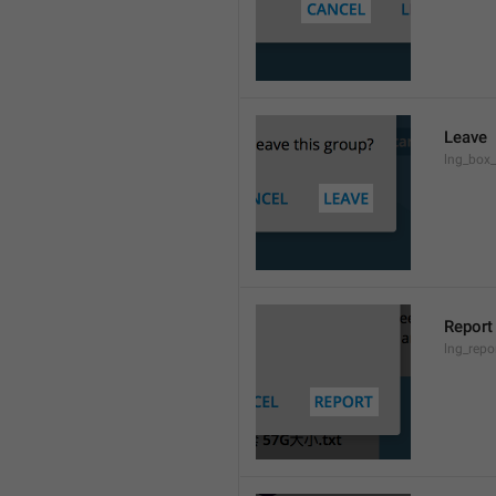
Leave
lng_box_
Report
lng_rep