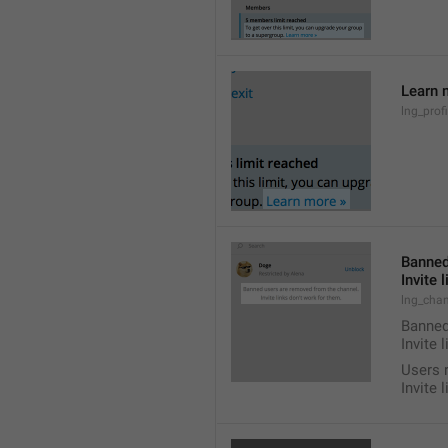
Learn 
lng_prof
Banned
Invite 
lng_chan
Banned
Invite 
Users 
Invite 