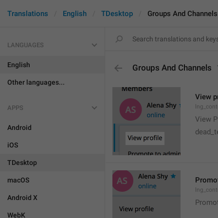
Translations
English
TDesktop
Groups And Channels
LANGUAGES
English
Groups And Channels
Other languages...
View pr
lng_cont
APPS
View Pr
Android
dead_te
iOS
TDesktop
Promot
macOS
lng_con
Android X
Promot
WebK