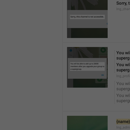
Sorry, 
lng_chan
You wil
superg
You wil
superg
lng_prof
You wil
superg
You wil
superg
{name}
lng_adm