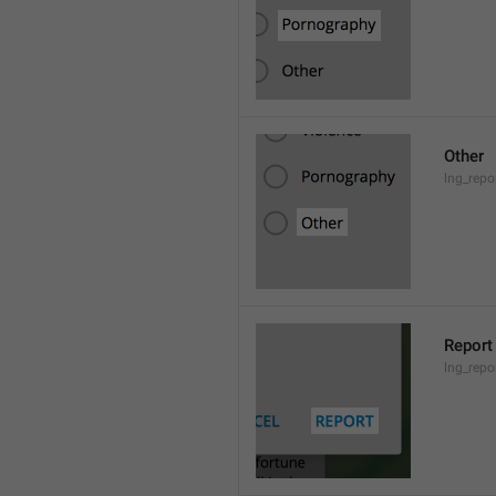
Other
lng_repo
Report
lng_repo