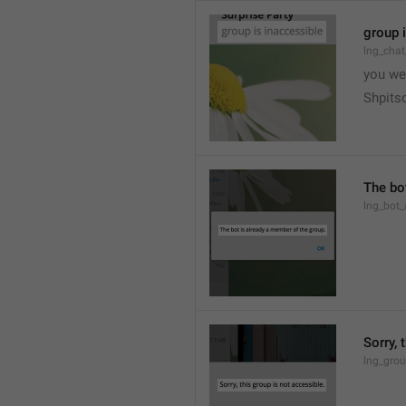
group 
lng_chat
you we
Shpits
The bo
lng_bot_
Sorry, 
lng_grou