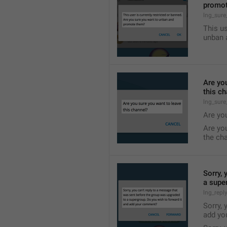
promo
lng_sur
This us
unban 
Are yo
this c
lng_sure
Are yo
Are yo
the ch
Sorry, 
a supe
lng_repl
Sorry, 
add yo