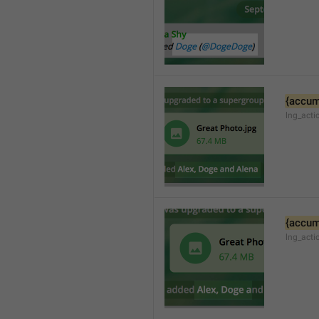
{accum
lng_acti
{accum
lng_act