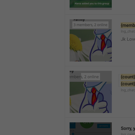
{memb
lng_cha
Jk Lov
{count
{count
lng_chat
Sorry, 
lng_cant