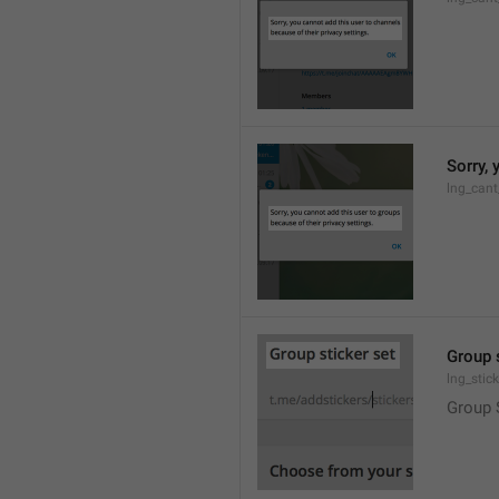
Sorry, 
lng_cant
Group 
lng_stic
Group 