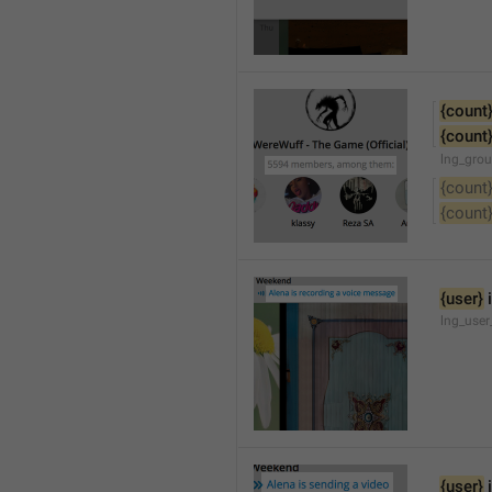
{count
{count
lng_gro
{count
{count
{user}
 
lng_user
{user}
 