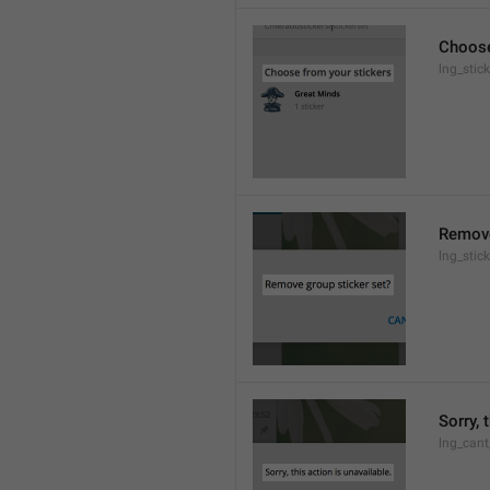
Choose
lng_stic
Remove
lng_stic
Sorry, 
lng_cant