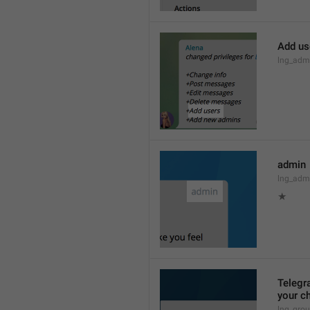
Add us
lng_admi
admin
lng_adm
★
Telegra
your ch
lng_grou