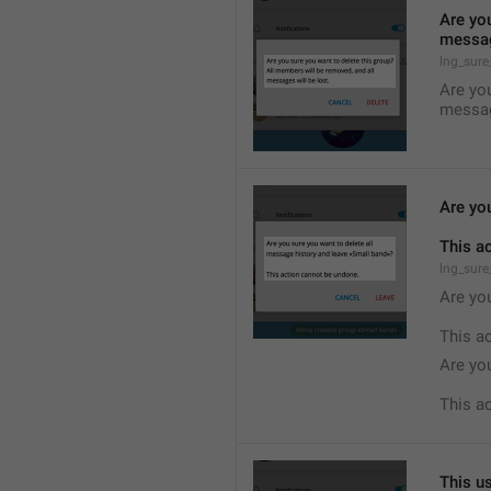
Are you
messag
lng_sure
Are you
messag
Are yo
This a
lng_sure
Are you
This a
Are yo
This a
This us