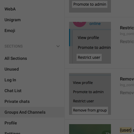
WebA
Unigram
Restric
Emoji
lng_cont
Restric
SECTIONS
All Sections
Unused
Remove
Log In
lng_con
Chat List
Remov
Private chats
Groups And Channels
Profile
{user}
 
Settings