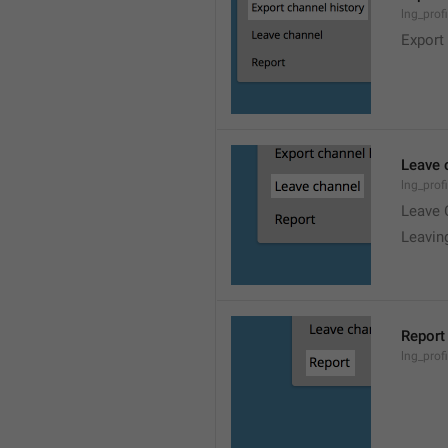
lng_prof
Export
Leave 
lng_prof
Leave 
Leavin
Report
lng_profi