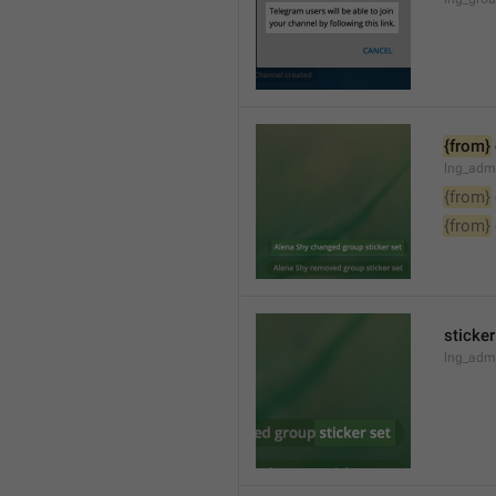
{from}
lng_adm
{from}
{from}
sticker
lng_admi