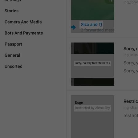
lng_for
Stories
Camera And Media
Bots And Payments
Passport
Sorry, 
General
lng_inli
Sorry, 
Unsorted
Sorry,
Restric
lng_chan
restric