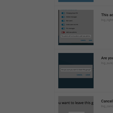
This a
lng_rig
Are yo
lng_sure
Cancel
lng_canc