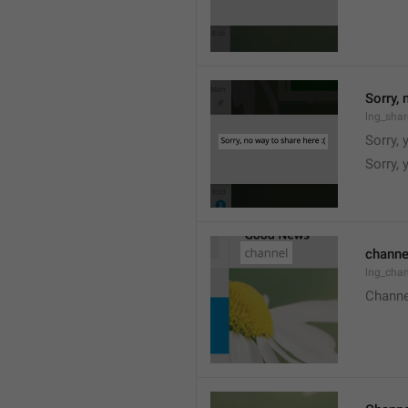
Sorry, 
lng_shar
Sorry, 
Sorry, 
channe
lng_chan
Channe