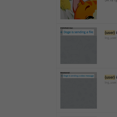
JK is t
{user}
 
lng_user
{user}
 
lng_user