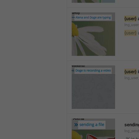
{user}
 
lng_user
{user}
 
{user}
 
lng_user
sending
lng_send