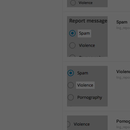
Spam
lng_rep
Violen
lng_repo
Pornog
lng_rep