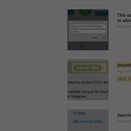
This u
to adm
lng_sure
{month
lng_mon
{day}
{
Searc
lng_pro