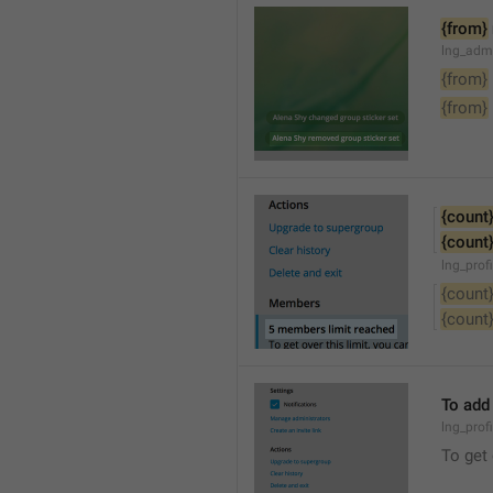
{from}
lng_adm
{from}
{from}
{count
{count
lng_prof
{count
{count
To add
lng_prof
To get 