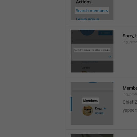
Sorry, 
lng_erro
Membe
lng_prof
Chief 
yapper