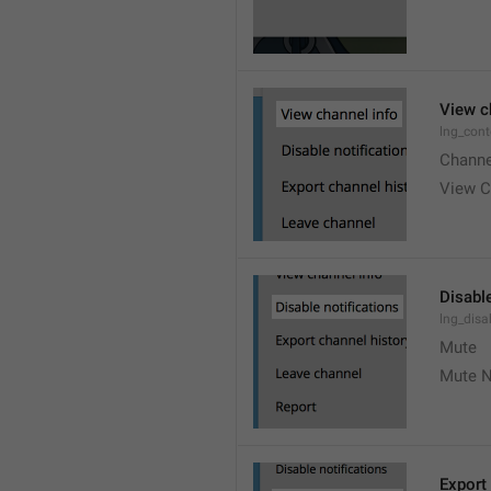
View c
lng_cont
Channe
View C
Disable
lng_disa
Mute
Mute N
Export