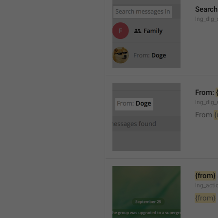
Search
lng_dlg_
From: 
lng_dlg_
From 
{
{from}
lng_act
{from}