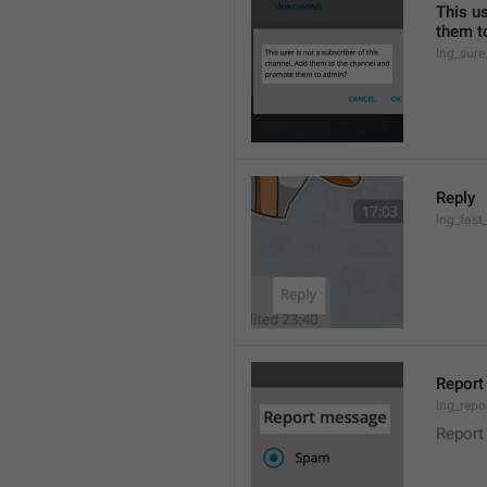
This us
them t
lng_sure
Reply
lng_fast
Repor
lng_repo
Report