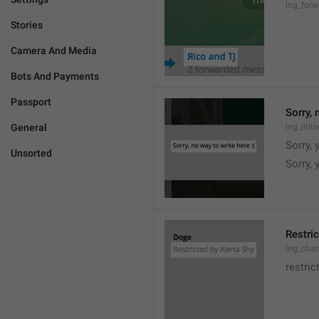
lng_for
Stories
Camera And Media
Bots And Payments
Passport
Sorry, 
General
lng_inli
Sorry, 
Unsorted
Sorry,
Restric
lng_chan
restric