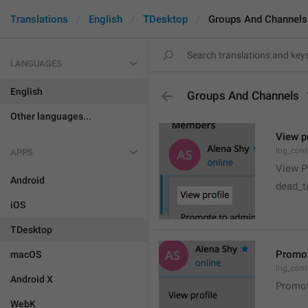
Translations
English
TDesktop
Groups And Channels
LANGUAGES
English
Groups And Channels
Other languages...
View pr
lng_cont
APPS
View Pr
Android
dead_te
iOS
TDesktop
Promot
macOS
lng_con
Android X
Promot
WebK