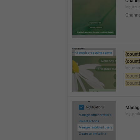
Channe
lng_acti
Channe
{count
{count
lng_man
{count
{count
Manage
lng_prof