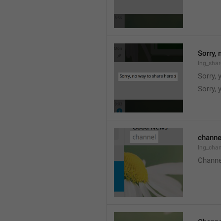
Sorry, 
lng_shar
Sorry, 
Sorry, 
channe
lng_chan
Channe