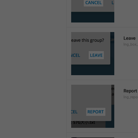
Leave
lng_box_
Report
lng_rep