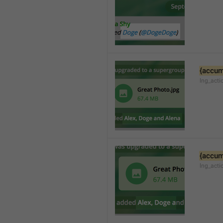
{accum
lng_acti
{accum
lng_act