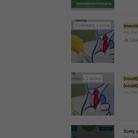
{memb
lng_cha
Jk Lov
{count
{count
lng_chat
Sorry, 
lng_cant