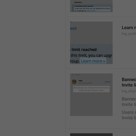
Learn 
lng_prof
Banned
Invite 
lng_chan
Banned
Invite 
Users 
Invite 