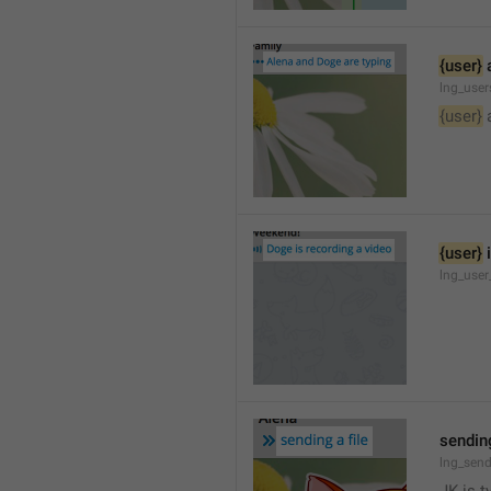
{user}
 
lng_user
{user}
 
{user}
 
lng_user
sending
lng_send