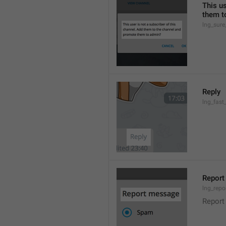
This us
them t
lng_sure
Reply
lng_fast
Repor
lng_repo
Report