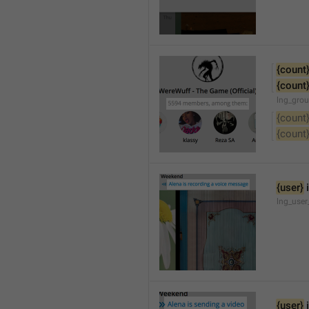
{count
{count
lng_gro
{count
{count
{user}
 
lng_user
{user}
 