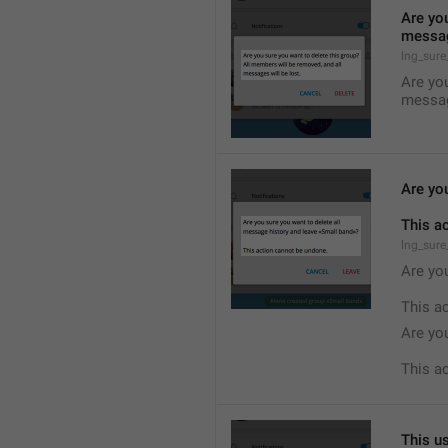
Are you
messag
lng_sure
Are you
messag
Are yo
This a
lng_sure
Are you
This a
Are yo
This a
This us