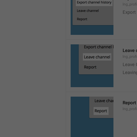
lng_prof
Export
Leave 
lng_prof
Leave 
Leavin
Report
lng_profi