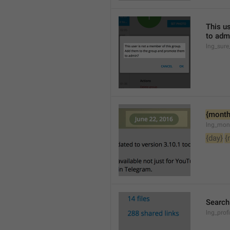
This u
to adm
lng_sure
{month
lng_mon
{day}
{
Searc
lng_pro