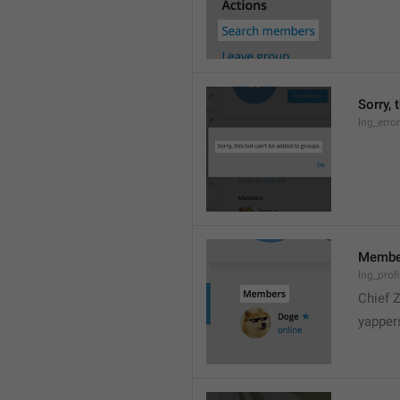
Sorry, 
lng_erro
Membe
lng_prof
Chief 
yapper