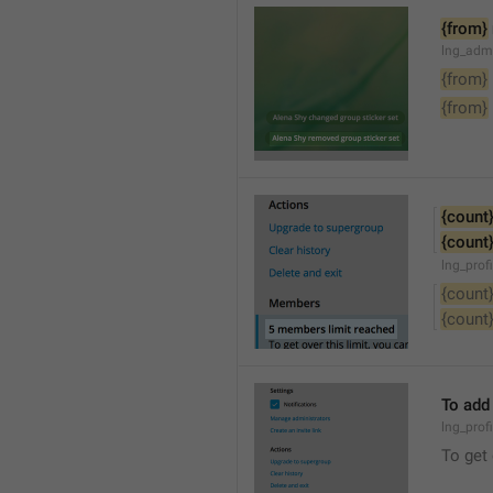
{from}
lng_adm
{from}
{from}
{count
{count
lng_prof
{count
{count
To add
lng_prof
To get 