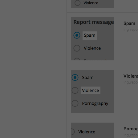
Spam
lng_rep
Violen
lng_repo
Pornog
lng_rep