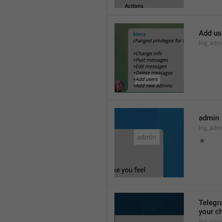
Add us
lng_admi
admin
lng_adm
★
Telegra
your ch
lng_grou