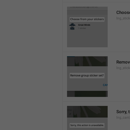
Choose
lng_stic
Remove
lng_stic
Sorry, 
lng_cant