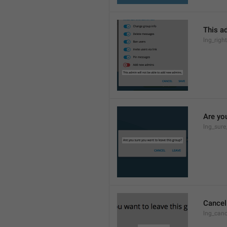
This a
lng_rig
Are yo
lng_sure
Cancel
lng_canc