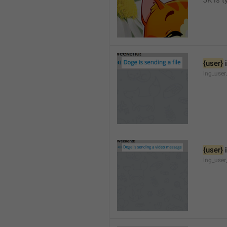
JK is t
{user}
 
lng_user
{user}
 
lng_user