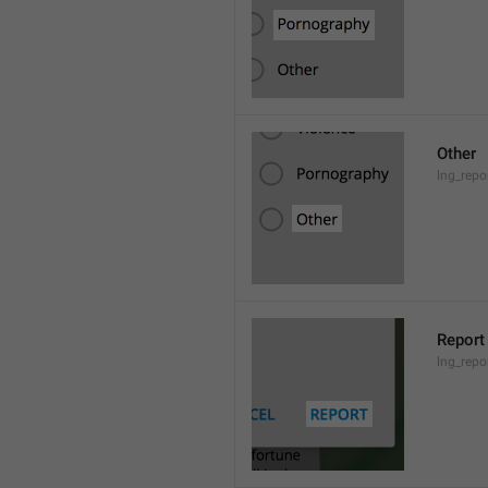
Other
lng_repo
Report
lng_repo