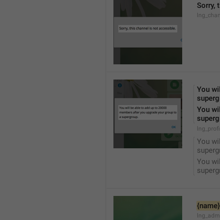
Sorry, 
lng_chan
You wil
superg
You wil
superg
lng_prof
You wil
superg
You wil
superg
{name}
lng_adm