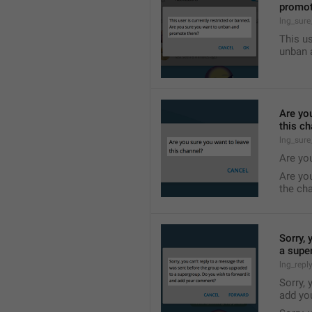
promo
lng_sur
This us
unban 
Are yo
this c
lng_sure
Are yo
Are yo
the ch
Sorry, 
a supe
lng_repl
Sorry, 
add yo