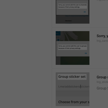
Sorry, 
lng_cant
Group 
lng_stic
Group 