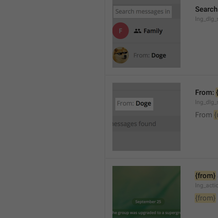
Search
lng_dlg_
From: 
lng_dlg_
From 
{
{from}
lng_act
{from}