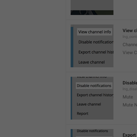
View c
lng_cont
Channe
View C
Disable
lng_disa
Mute
Mute N
Export