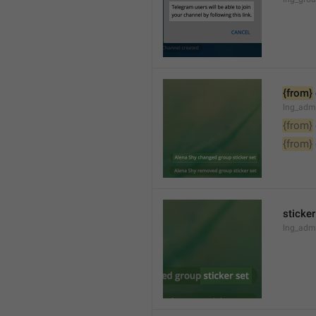
{from}
lng_adm
{from}
{from}
sticker
lng_admi