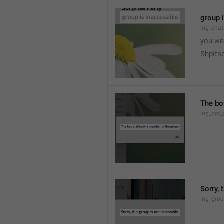
group 
lng_chat
you we
Shpits
The bo
lng_bot_
Sorry, 
lng_grou