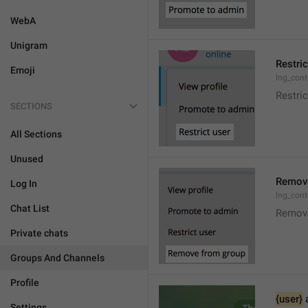
WebA
Unigram
Restric
Emoji
lng_cont
Restric
SECTIONS
All Sections
Unused
Remove
Log In
lng_con
Chat List
Remov
Private chats
Groups And Channels
Profile
{user}
 
Settings