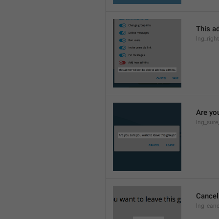
This a
lng_rig
Are yo
lng_sure
Cancel
lng_canc