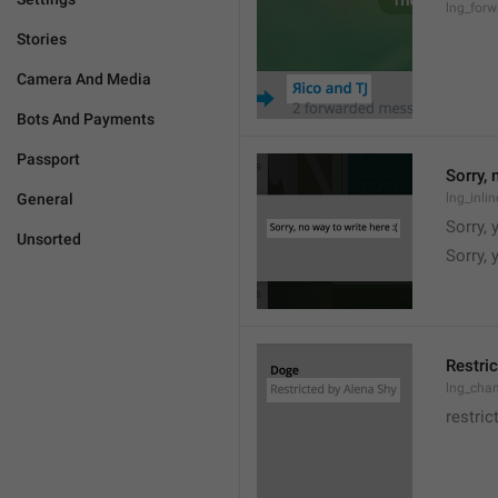
lng_for
Stories
Camera And Media
Bots And Payments
Passport
Sorry, 
General
lng_inli
Sorry, 
Unsorted
Sorry,
Restric
lng_chan
restric