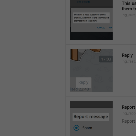
This us
them t
lng_sure
Reply
lng_fast
Repor
lng_repo
Report