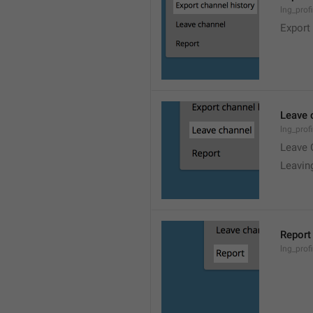
lng_prof
Export
Leave 
lng_prof
Leave 
Leavin
Report
lng_profi