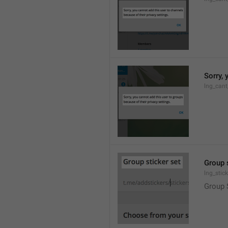
Sorry, 
lng_cant
Group 
lng_stic
Group 