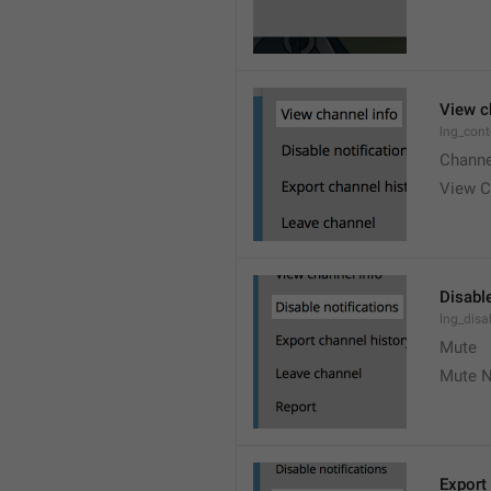
View c
lng_cont
Channe
View C
Disable
lng_disa
Mute
Mute N
Export