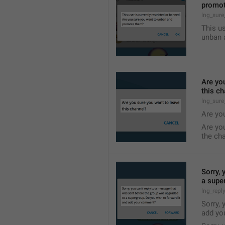
promo
lng_sur
This us
unban 
Are yo
this c
lng_sure
Are yo
Are yo
the ch
Sorry, 
a supe
lng_repl
Sorry, 
add yo