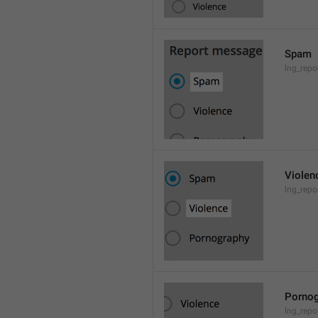
Spam
lng_rep
Violen
lng_repo
Pornog
lng_rep