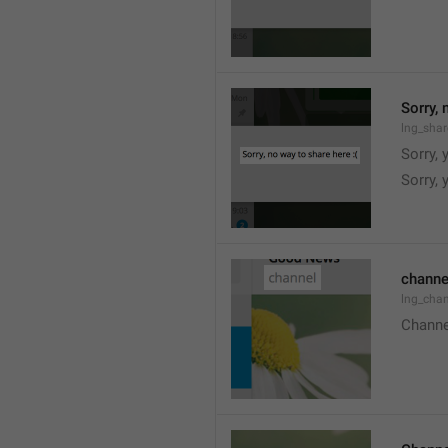
Sorry, 
lng_shar
Sorry, 
Sorry, 
channe
lng_chan
Channe