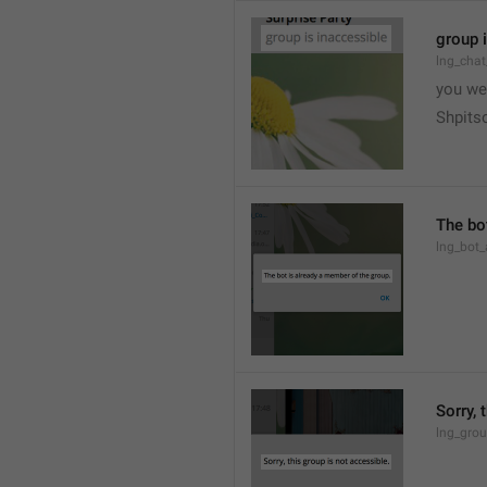
group 
lng_chat
you we
Shpits
The bo
lng_bot_
Sorry, 
lng_grou