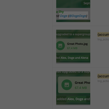
{accum
lng_acti
{accum
lng_act