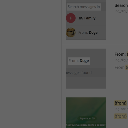
Search
lng_dlg_
From: 
lng_dlg_
From 
{
{from}
lng_act
{from}