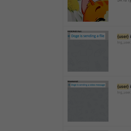
JK is t
{user}
 
lng_user
{user}
 
lng_user