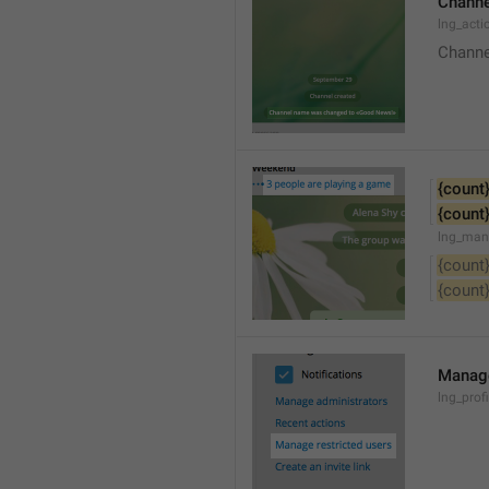
Channe
lng_acti
Channe
{count
{count
lng_man
{count
{count
Manage
lng_prof