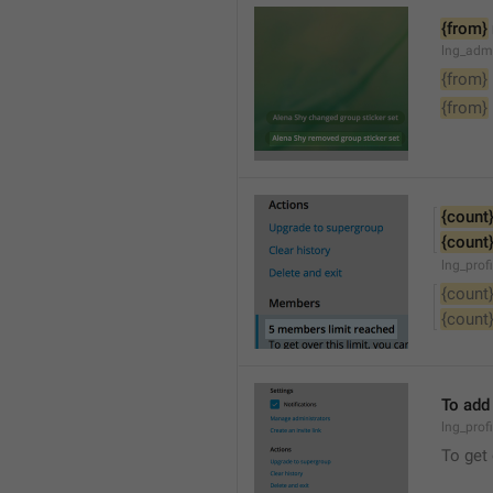
{from}
lng_adm
{from}
{from}
{count
{count
lng_prof
{count
{count
To add
lng_prof
To get 