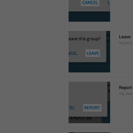
Leave
lng_box_
Report
lng_rep