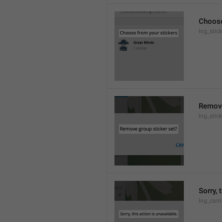
Choose
lng_stic
Remove
lng_stic
Sorry, 
lng_cant