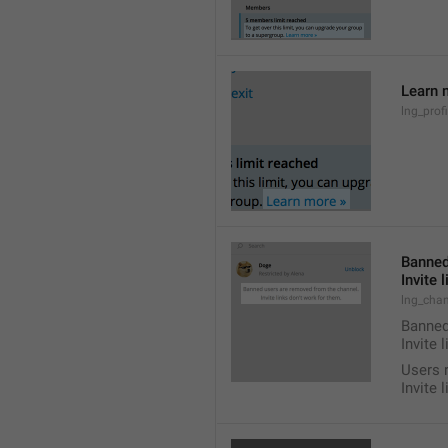
Learn 
lng_prof
Banned
Invite 
lng_chan
Banned
Invite 
Users 
Invite 