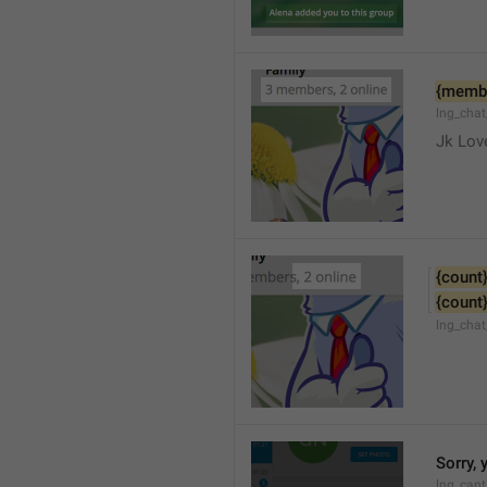
{memb
lng_cha
Jk Lov
{count
{count
lng_chat
Sorry, 
lng_cant