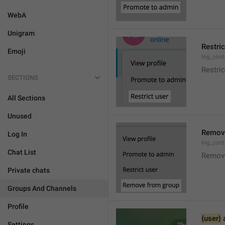
WebA
Unigram
Restric
Emoji
lng_cont
Restric
SECTIONS
All Sections
Unused
Remove
Log In
lng_con
Chat List
Remov
Private chats
Groups And Channels
Profile
{user}
 
Settings