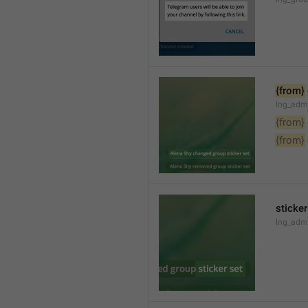
{from}
lng_adm
{from}
{from}
sticker
lng_admi