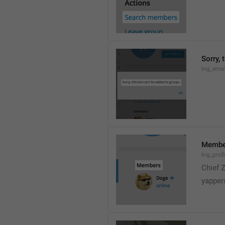
Sorry, 
lng_erro
Membe
lng_prof
Chief 
yapper