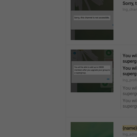
Sorry, 
lng_chan
You wil
superg
You wil
superg
lng_prof
You wil
superg
You wil
superg
{name}
lng_adm