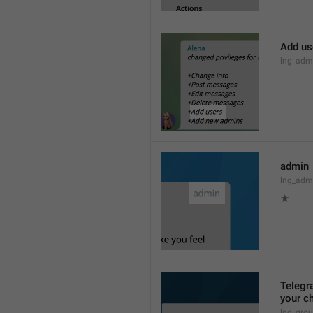
Add us
lng_admi
admin
lng_adm
★
Telegra
your ch
lng_grou