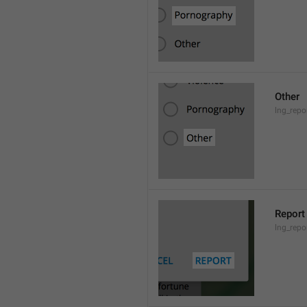
Other
lng_repo
Report
lng_repo