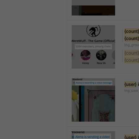
{count
{count
lng_gro
{count
{count
{user}
 
lng_user
{user}
 