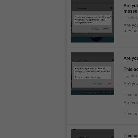
Are you
messag
lng_sure
Are you
messag
Are yo
This a
lng_sure
Are you
This a
Are yo
This a
This us