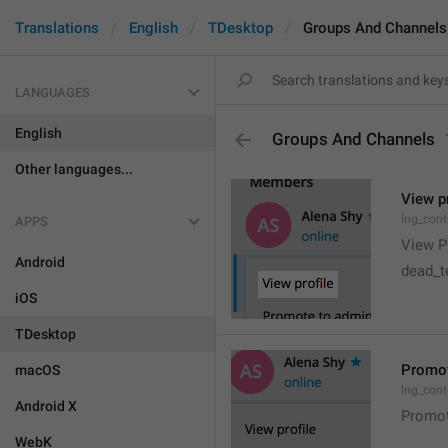
Translations
English
TDesktop
Groups And Channels
LANGUAGES
English
Groups And Channels
Other languages...
View pr
lng_cont
APPS
View Pr
Android
dead_te
iOS
TDesktop
Promot
macOS
lng_con
Android X
Promot
WebK