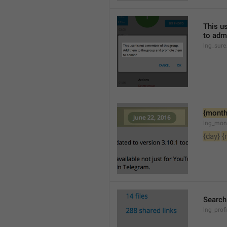
This u
to adm
lng_sure
{month
lng_mon
{day}
{
Searc
lng_pro