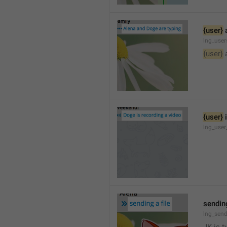
{user}
 
lng_user
{user}
 
{user}
 
lng_user
sending
lng_send