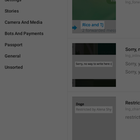
lng_for
Stories
Camera And Media
Bots And Payments
Passport
Sorry, 
General
lng_inli
Sorry, 
Unsorted
Sorry,
Restric
lng_chan
restric