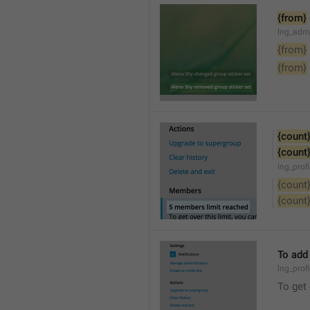
{from}
lng_adm
{from}
{from}
{count
{count
lng_prof
{count
{count
To add
lng_prof
To get 