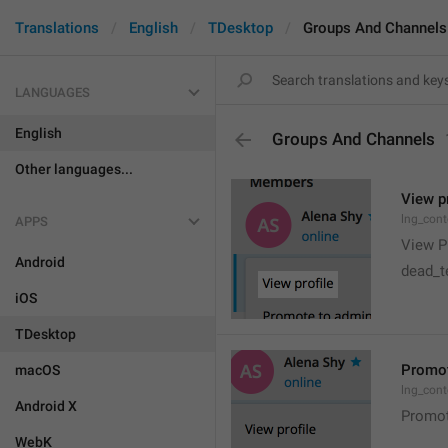
Translations
English
TDesktop
Groups And Channels
LANGUAGES
English
Groups And Channels
Other languages...
View pr
lng_cont
APPS
View Pr
Android
dead_te
iOS
TDesktop
Promot
macOS
lng_con
Android X
Promot
WebK