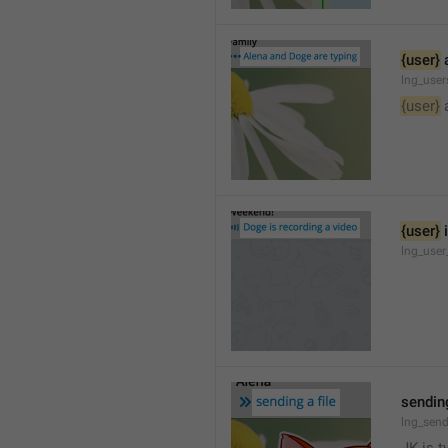
{user}
 
lng_user
{user}
 
{user}
 
lng_user
sending
lng_send