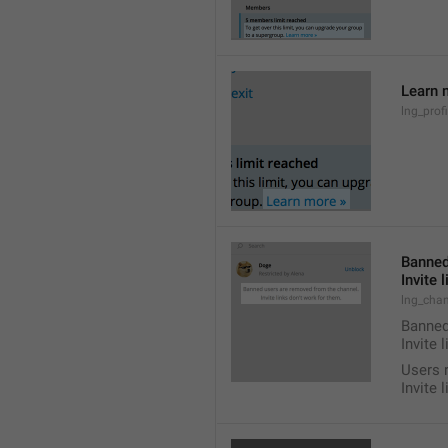
Learn 
lng_prof
Banned
Invite 
lng_chan
Banned
Invite 
Users 
Invite 