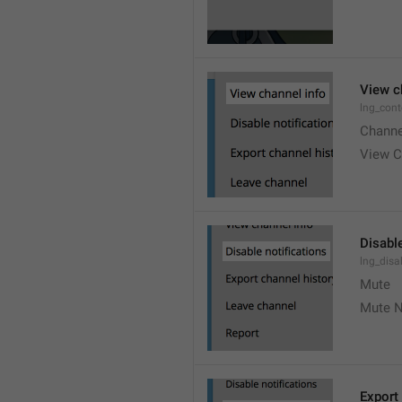
View c
lng_cont
Channe
View C
Disable
lng_disa
Mute
Mute N
Export