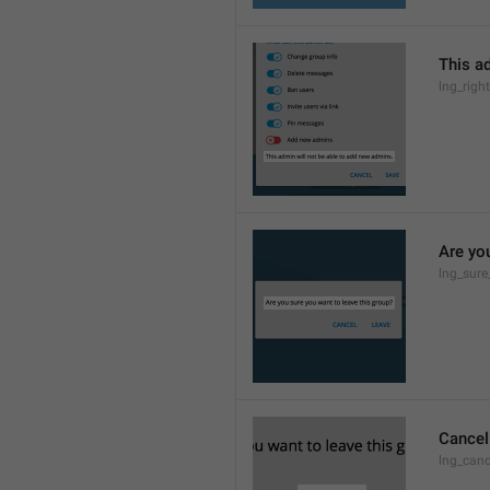
This a
lng_rig
Are yo
lng_sure
Cancel
lng_canc