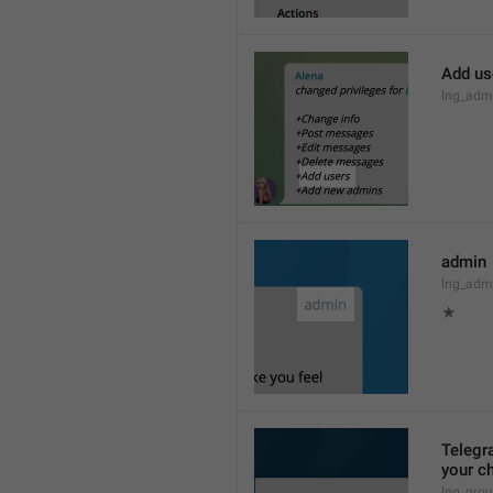
Add us
lng_admi
admin
lng_adm
★
Telegra
your ch
lng_grou