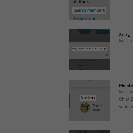
Sorry, 
lng_erro
Membe
lng_prof
Chief 
yapper