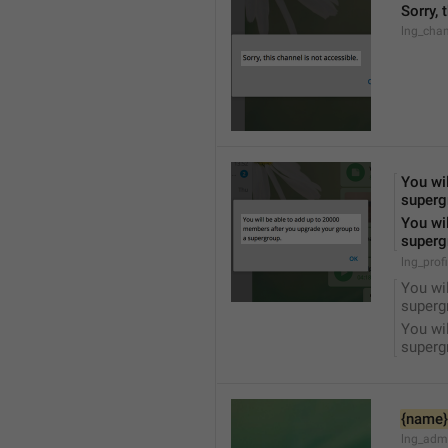
Sorry, 
lng_chan
You wil
superg
You wil
superg
lng_prof
You wil
superg
You wil
superg
{name}
lng_adm