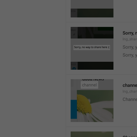
Sorry, 
lng_shar
Sorry, 
Sorry, 
channe
lng_chan
Channe