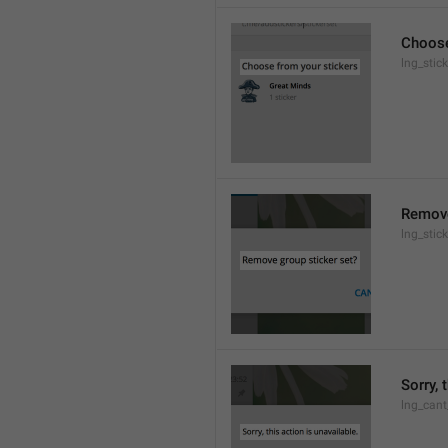
Choose
lng_stic
Remove
lng_stic
Sorry, 
lng_cant