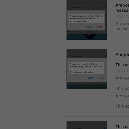
Are you
messag
lng_sure
Are you
messag
Are yo
This a
lng_sure
Are you
This a
Are yo
This a
This us