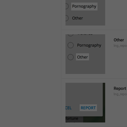
Other
lng_repo
Report
lng_repo