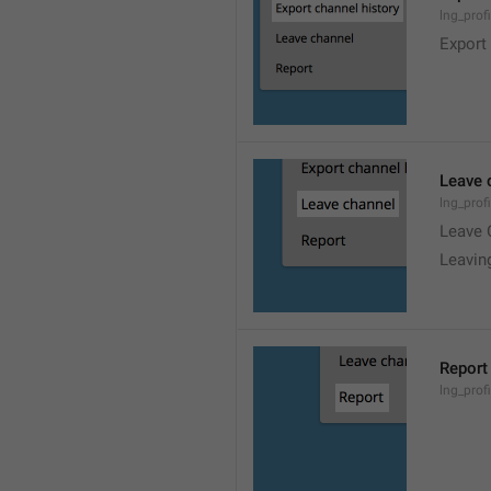
lng_prof
Export
Leave 
lng_prof
Leave 
Leavin
Report
lng_profi