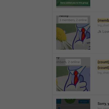
{memb
lng_cha
Jk Lov
{count
{count
lng_chat
Sorry, 
lng_cant