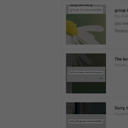
group 
lng_chat
you we
Shpits
The bo
lng_bot_
Sorry, 
lng_grou