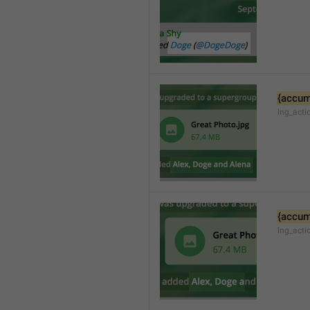
{accum
lng_acti
{accum
lng_act