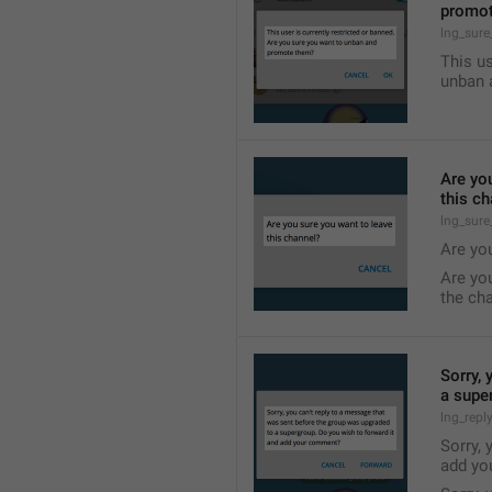
promo
lng_sur
This us
unban 
Are yo
this c
lng_sure
Are yo
Are yo
the ch
Sorry, 
a supe
lng_repl
Sorry, 
add yo