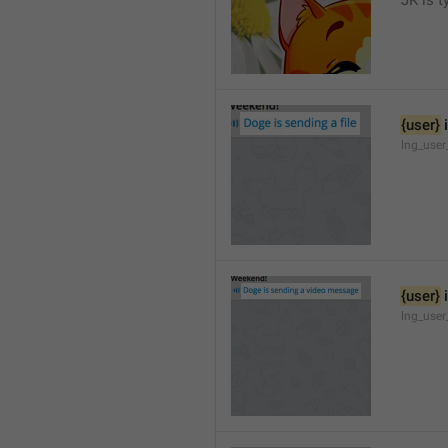
JK is t
{user}
 
lng_user
{user}
 
lng_user