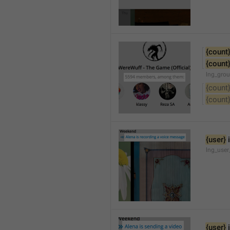
{count
{count
lng_gro
{count
{count
{user}
 
lng_user
{user}
 