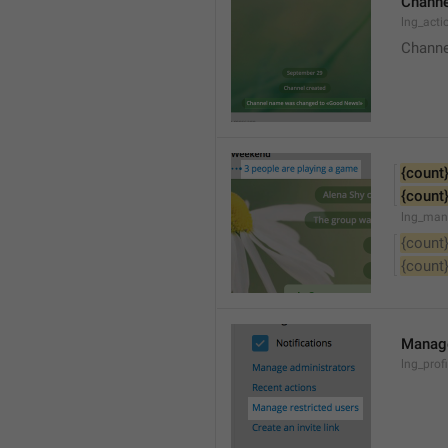
Channe
lng_acti
Channe
{count
{count
lng_man
{count
{count
Manage
lng_prof