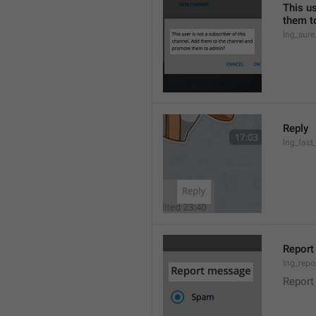
This us
them t
lng_sure
Reply
lng_fast
Repor
lng_repo
Report