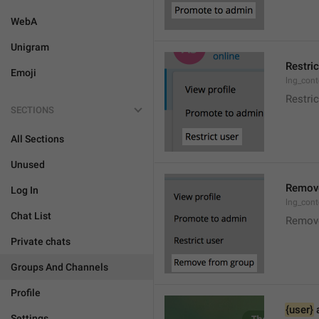
WebA
Unigram
Restric
Emoji
lng_cont
Restric
SECTIONS
All Sections
Unused
Remove
Log In
lng_con
Chat List
Remov
Private chats
Groups And Channels
Profile
{user}
 
Settings