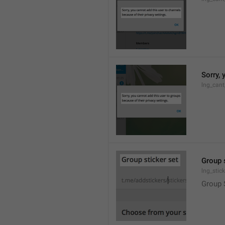
Sorry, 
lng_cant
Group 
lng_stic
Group 