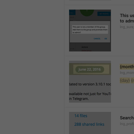
This u
to adm
lng_sure
{month
lng_mon
{day}
{
Searc
lng_pro