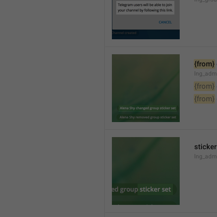
{from}
lng_adm
{from}
{from}
sticker
lng_admi