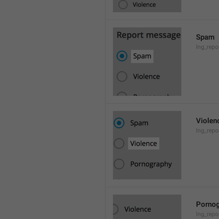
Spam
lng_rep
Violen
lng_repo
Pornog
lng_rep