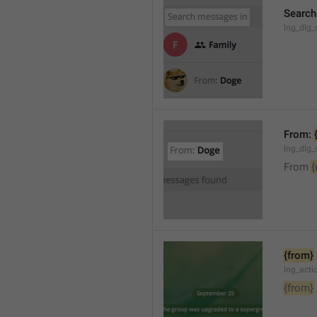
Search
lng_dlg_
From: 
lng_dlg_
From 
{
{from}
lng_act
{from}