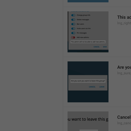
This a
lng_rig
Are yo
lng_sure
Cancel
lng_canc