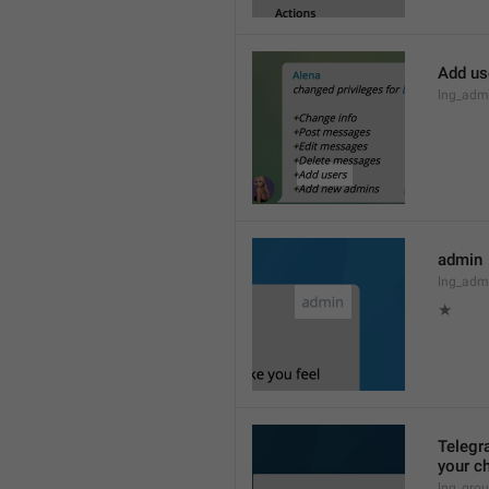
Add us
lng_admi
admin
lng_adm
★
Telegra
your ch
lng_grou