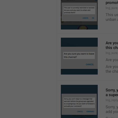
promo
lng_sur
This us
unban 
Are yo
this c
lng_sure
Are yo
Are yo
the ch
Sorry, 
a supe
lng_repl
Sorry, 
add yo