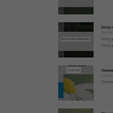
Sorry, 
lng_shar
Sorry, 
Sorry, 
channe
lng_chan
Channe