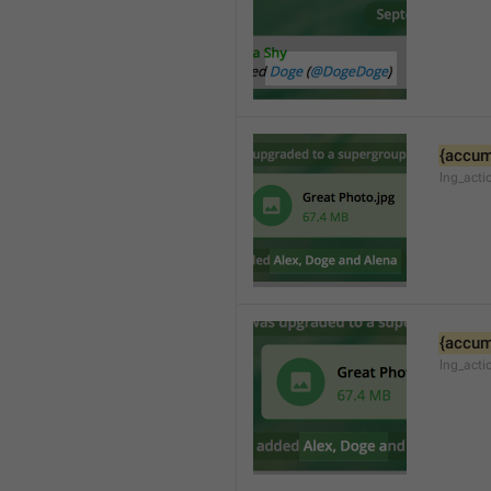
{accum
lng_acti
{accum
lng_act