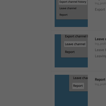
lng_prof
Export
Leave 
lng_prof
Leave 
Leavin
Report
lng_profi