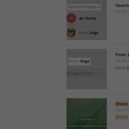
Search
lng_dlg_
From: 
lng_dlg_
From 
{
{from}
lng_act
{from}