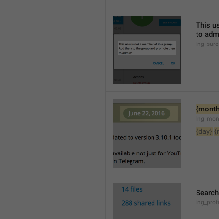
This u
to adm
lng_sure
{month
lng_mon
{day}
{
Searc
lng_pro