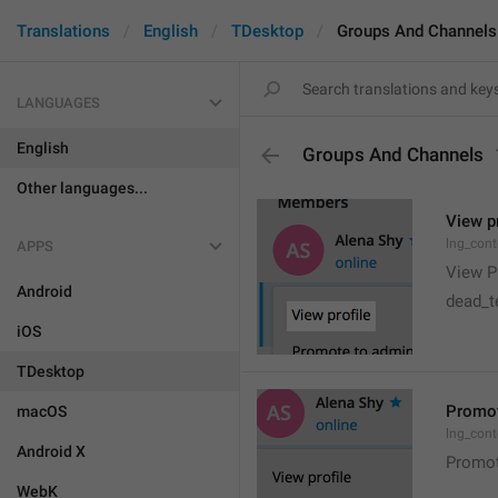
Translations
English
TDesktop
Groups And Channels
LANGUAGES
English
Groups And Channels
Other languages...
View pr
lng_cont
APPS
View Pr
Android
dead_te
iOS
TDesktop
Promot
macOS
lng_con
Android X
Promot
WebK