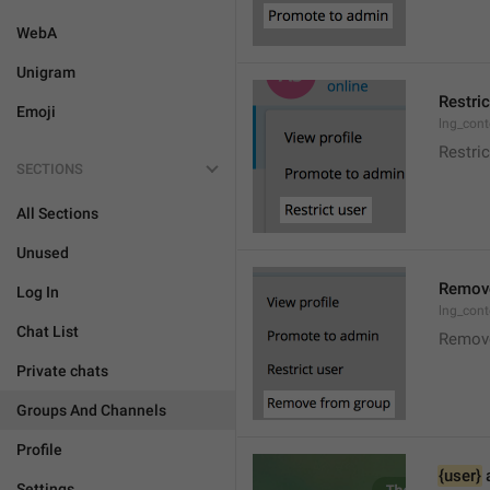
WebA
Unigram
Restric
Emoji
lng_cont
Restric
SECTIONS
All Sections
Unused
Remove
Log In
lng_con
Chat List
Remov
Private chats
Groups And Channels
Profile
{user}
 
Settings