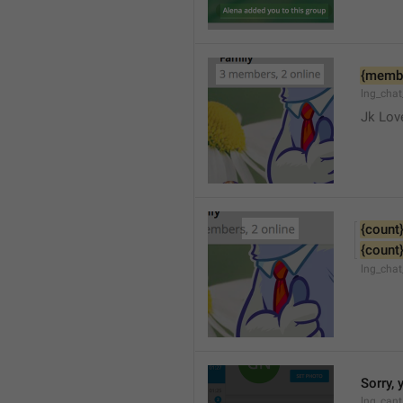
{memb
lng_cha
Jk Lov
{count
{count
lng_chat
Sorry, 
lng_cant