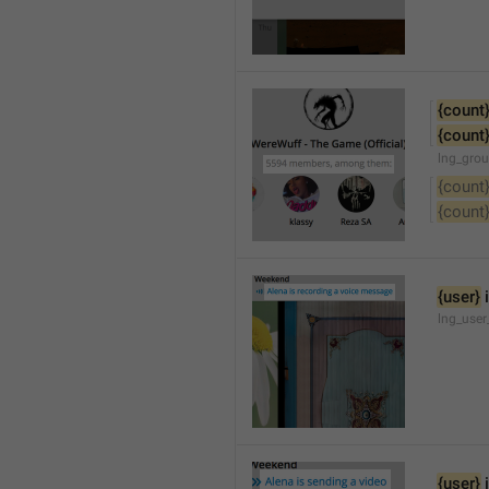
{count
{count
lng_gro
{count
{count
{user}
 
lng_user
{user}
 