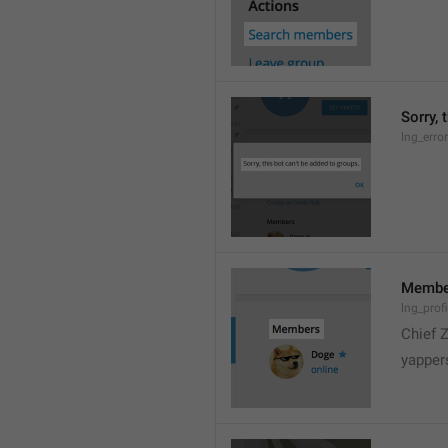
Sorry, 
lng_erro
Membe
lng_prof
Chief 
yapper