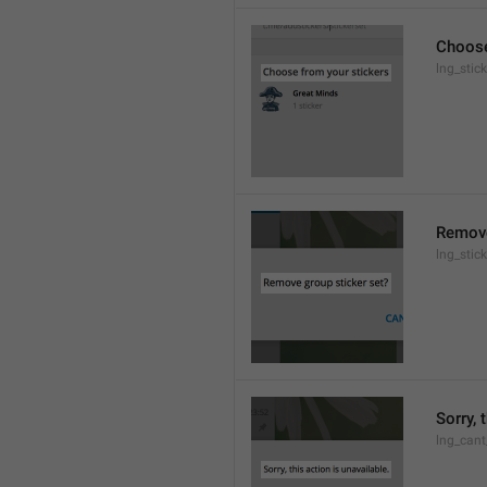
Choose
lng_stic
Remove
lng_stic
Sorry, 
lng_cant