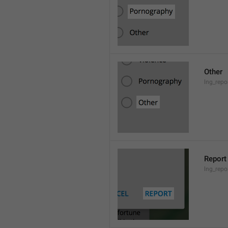
Other
lng_repo
Report
lng_repo