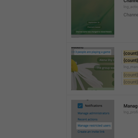
Channe
lng_acti
Channe
{count
{count
lng_man
{count
{count
Manage
lng_prof