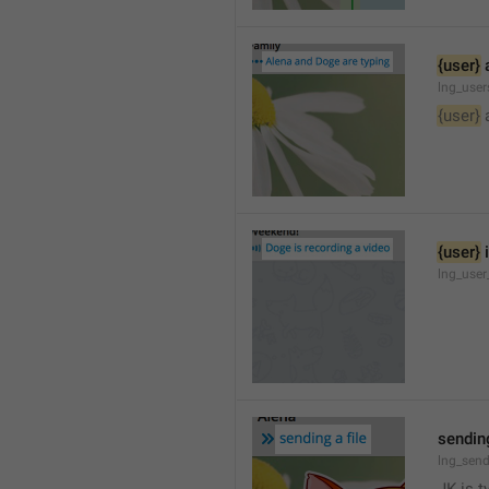
{user}
 
lng_user
{user}
 
{user}
 
lng_user
sending
lng_send