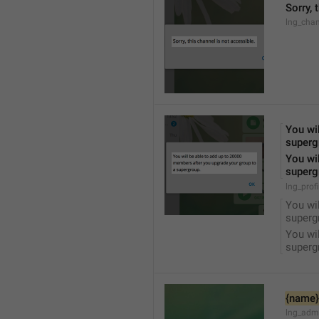
Sorry, 
lng_chan
You wil
superg
You wil
superg
lng_prof
You wil
superg
You wil
superg
{name}
lng_adm