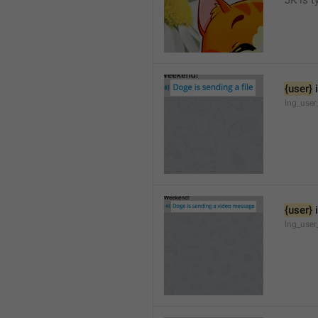
JK is t
{user}
 
lng_user
{user}
 
lng_user