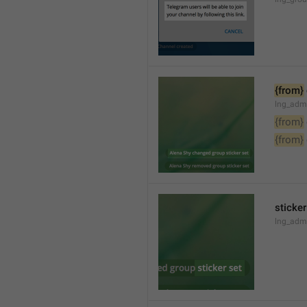
{from}
lng_adm
{from}
{from}
sticker
lng_admi