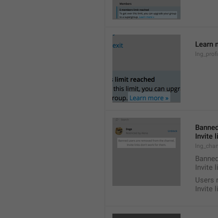
Learn 
lng_prof
Banned
Invite 
lng_chan
Banned
Invite 
Users 
Invite 