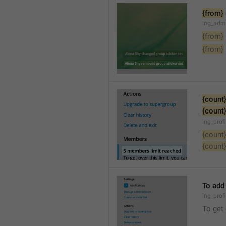
{from}
lng_adm
{from}
{from}
{count
{count
lng_prof
{count
{count
To add
lng_prof
To get 