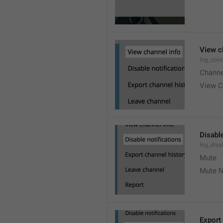
View c
lng_cont
Channe
View C
Disable
lng_disa
Mute
Mute N
Export