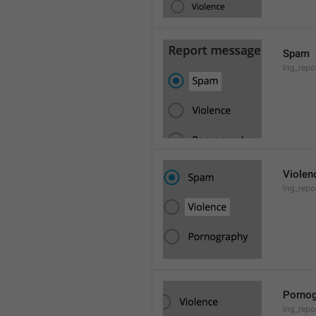
Spam
lng_rep
Violen
lng_repo
Pornog
lng_rep