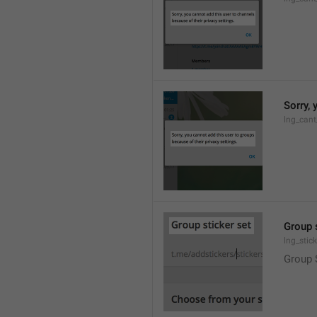
Sorry, 
lng_cant
Group 
lng_stic
Group 