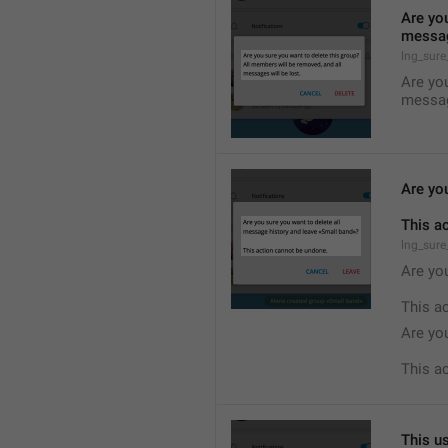
Are you
messag
lng_sure
Are you
messag
Are yo
This a
lng_sure
Are you
This a
Are yo
This a
This us