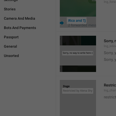
lng_for
Stories
Camera And Media
Bots And Payments
Passport
Sorry, 
General
lng_inli
Sorry, 
Unsorted
Sorry,
Restric
lng_chan
restric