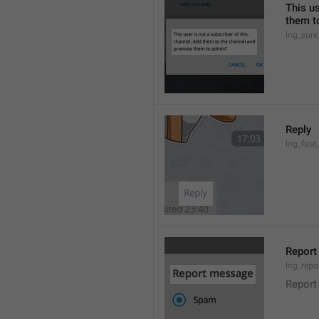
This us
them t
lng_sure
Reply
lng_fast
Repor
lng_repo
Report