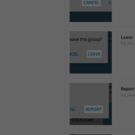
Leave
lng_box_
Report
lng_rep