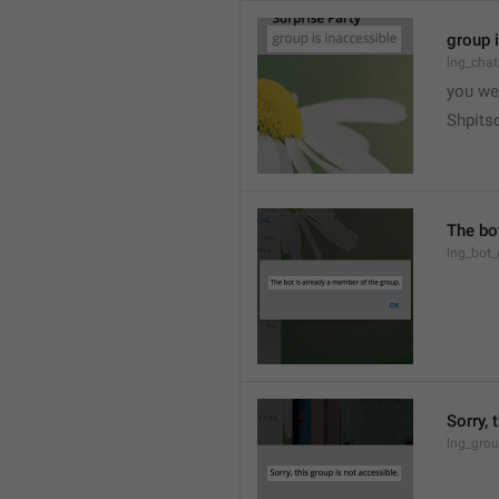
group 
lng_chat
you we
Shpits
The bo
lng_bot_
Sorry, 
lng_grou