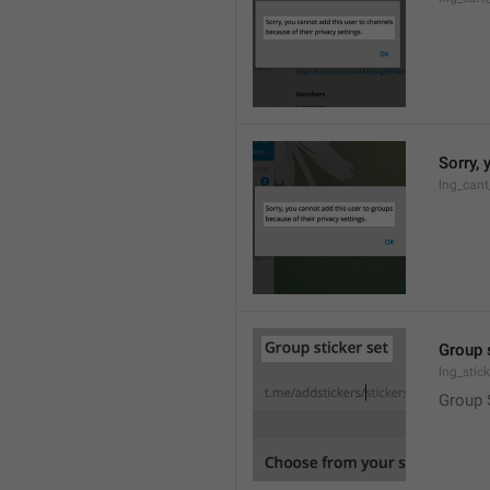
Sorry, 
lng_cant
Group 
lng_stic
Group 