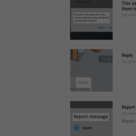
This us
them t
lng_sure
Reply
lng_fast
Repor
lng_repo
Report