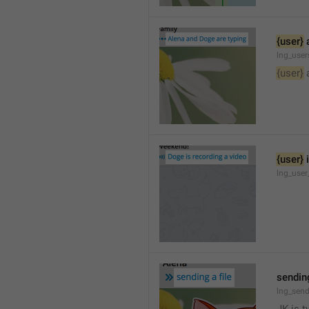
{user}
 
lng_user
{user}
 
{user}
 
lng_user
sending
lng_send