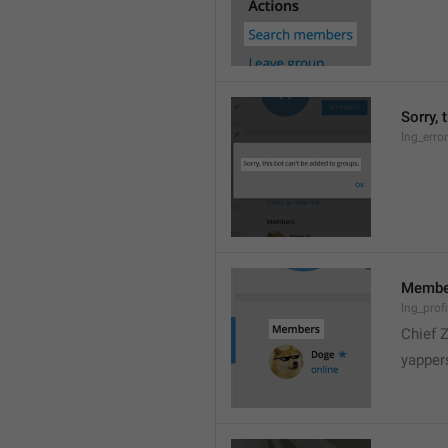
Sorry, 
lng_erro
Membe
lng_prof
Chief 
yapper