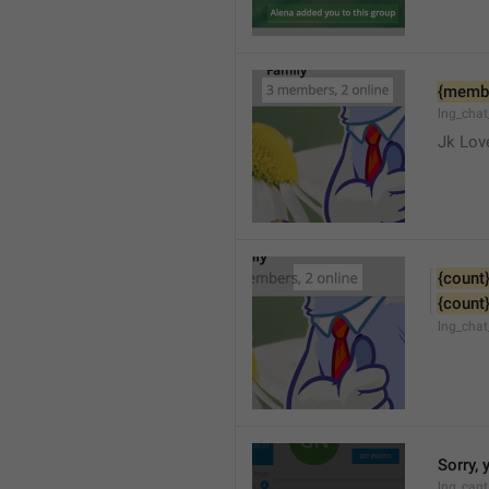
{memb
lng_cha
Jk Lov
{count
{count
lng_chat
Sorry, 
lng_cant