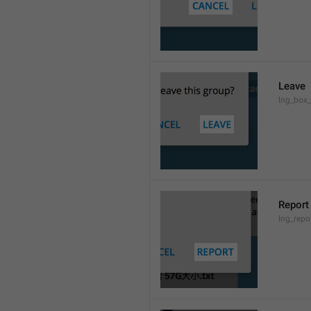
Leave
lng_box_
Report
lng_rep