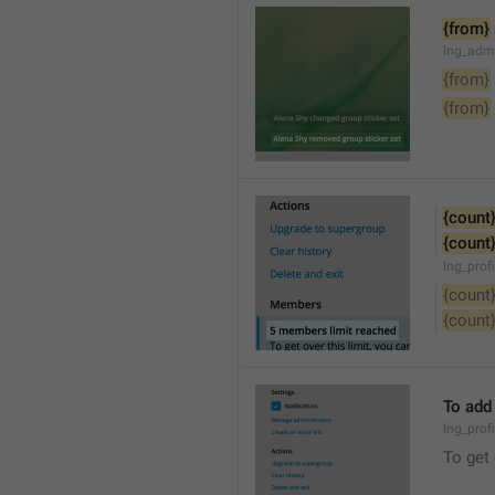
{from}
lng_adm
{from}
{from}
{count
{count
lng_prof
{count
{count
To add
lng_prof
To get 