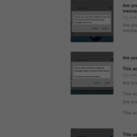
Are you
messag
lng_sure
Are you
messag
Are yo
This a
lng_sure
Are you
This a
Are yo
This a
This us