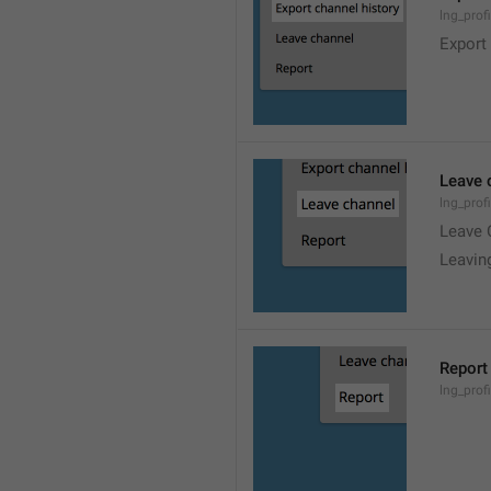
lng_prof
Export
Leave 
lng_prof
Leave 
Leavin
Report
lng_profi