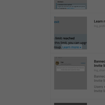
Learn 
lng_prof
Banned
Invite 
lng_chan
Banned
Invite 
Users 
Invite 