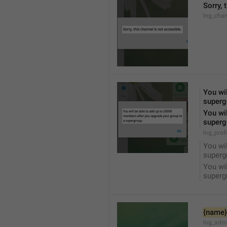
Sorry, 
lng_chan
You wil
superg
You wil
superg
lng_prof
You wil
superg
You wil
superg
{name}
lng_adm