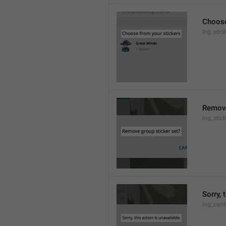
Choose
lng_stic
Remove
lng_stic
Sorry, 
lng_cant