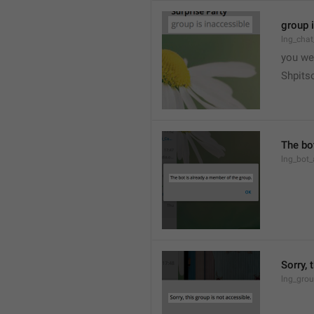
group 
lng_chat
you we
Shpits
The bo
lng_bot_
Sorry, 
lng_grou