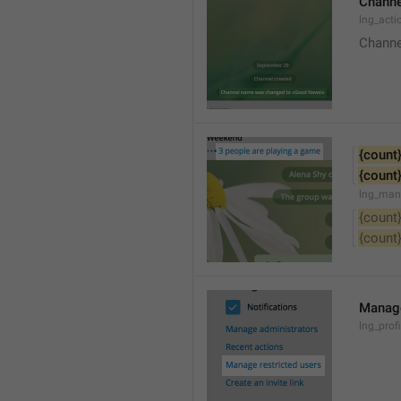
Channe
lng_acti
Channe
{count
{count
lng_man
{count
{count
Manage
lng_prof