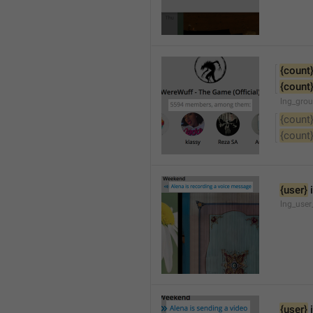
{count
{count
lng_gro
{count
{count
{user}
 
lng_user
{user}
 