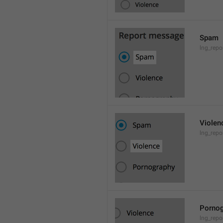
Spam
lng_rep
Violen
lng_repo
Pornog
lng_rep