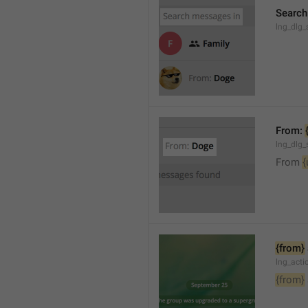
Search
lng_dlg_
From: 
lng_dlg_
From 
{
{from}
lng_act
{from}