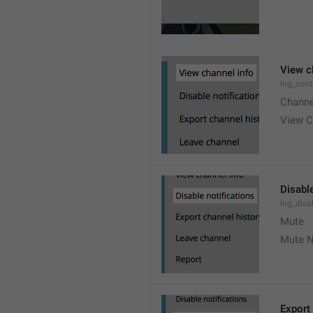
View c
lng_cont
Channe
View C
Disable
lng_disa
Mute
Mute N
Export