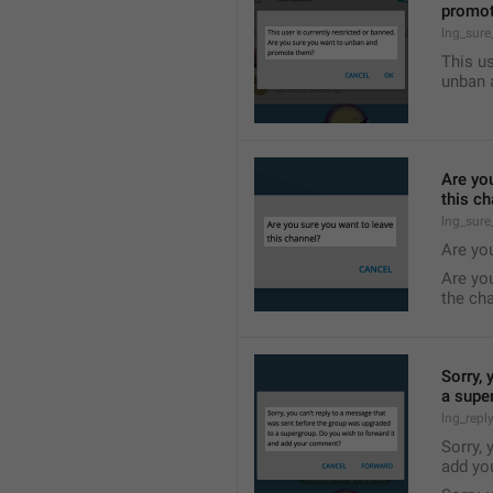
promo
lng_sur
This us
unban 
Are yo
this c
lng_sure
Are yo
Are yo
the ch
Sorry, 
a supe
lng_repl
Sorry, 
add yo