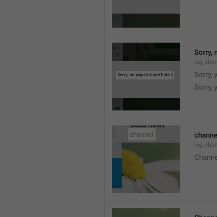
Sorry, 
lng_shar
Sorry, 
Sorry, 
channe
lng_chan
Channe