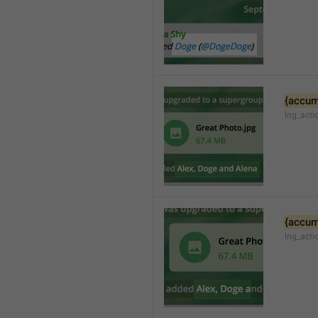
{accum
lng_acti
{accum
lng_act