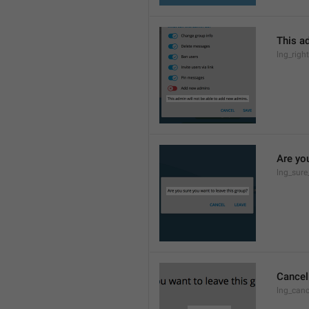
This a
lng_rig
Are yo
lng_sure
Cancel
lng_canc