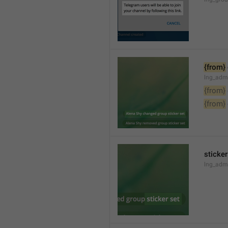
{from}
lng_adm
{from}
{from}
sticker
lng_admi