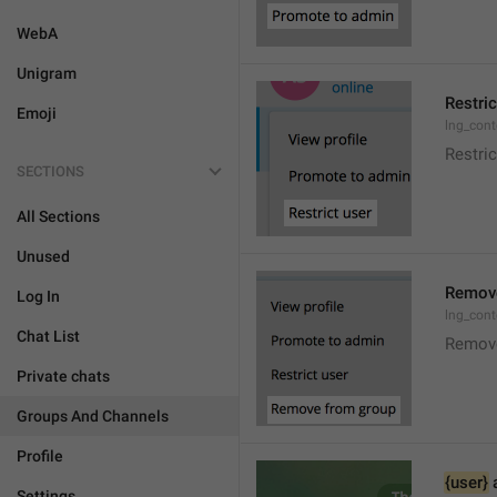
WebA
Unigram
Restric
Emoji
lng_cont
Restric
SECTIONS
All Sections
Unused
Remove
Log In
lng_con
Chat List
Remov
Private chats
Groups And Channels
Profile
{user}
 
Settings