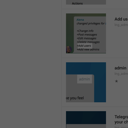
Add us
lng_admi
admin
lng_adm
★
Telegra
your ch
lng_grou