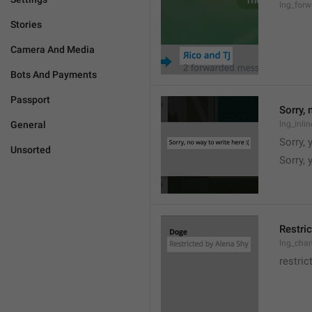
lng_for
Stories
Camera And Media
Bots And Payments
Passport
Sorry, 
General
lng_inli
Sorry, 
Unsorted
Sorry,
Restric
lng_chan
restric