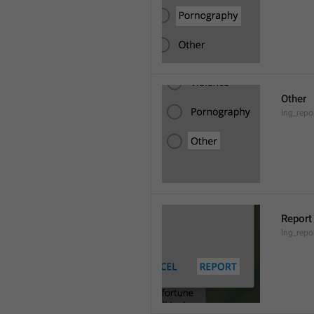
Other
lng_repo
Report
lng_repo