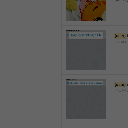
JK is t
{user}
 
lng_user
{user}
 
lng_user