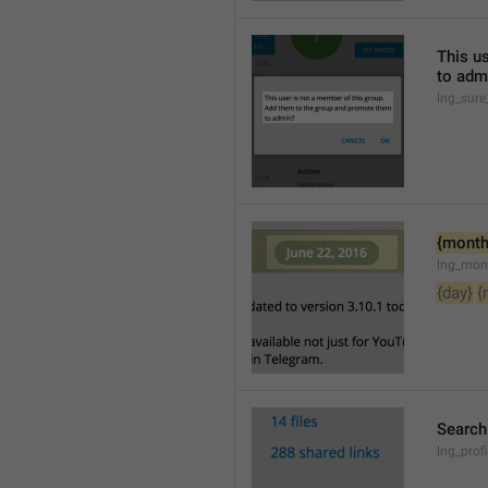
This u
to adm
lng_sure
{month
lng_mon
{day}
{
Searc
lng_pro