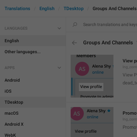
Translations
English
TDesktop
Groups And Channels
LANGUAGES
English
Groups And Channels
Other languages...
View pr
lng_cont
APPS
View Pr
Android
dead_te
iOS
TDesktop
Promot
macOS
lng_con
Android X
Promot
WebK