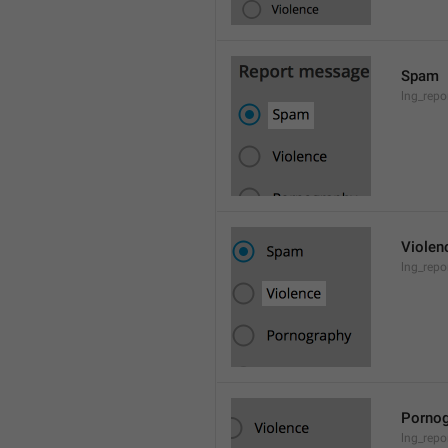
Spam
lng_rep
Violen
lng_repo
Pornog
lng_rep