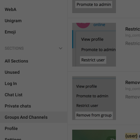
WebA
Unigram
Restric
Emoji
lng_cont
Restric
SECTIONS
All Sections
Unused
Remove
Log In
lng_con
Chat List
Remov
Private chats
Groups And Channels
Profile
{user}
 
Settings