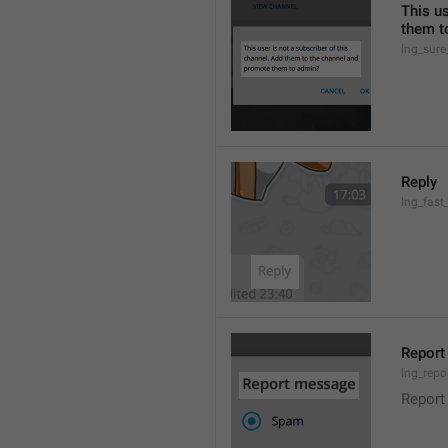
This us
them t
lng_sure
Reply
lng_fast
Repor
lng_repo
Report