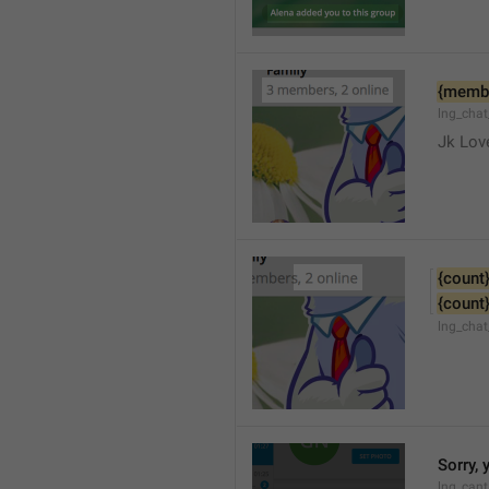
{memb
lng_cha
Jk Lov
{count
{count
lng_chat
Sorry, 
lng_cant