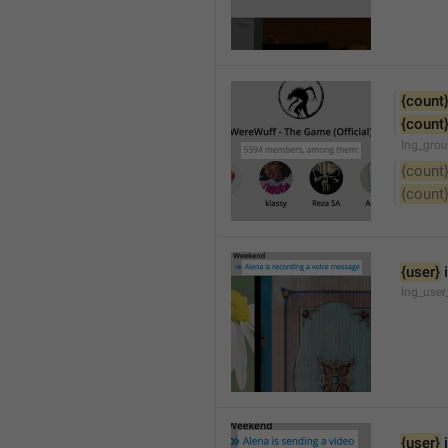
{count
{count
lng_gro
{count
{count
{user}
 
lng_user
{user}
 