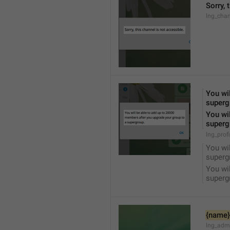
Sorry, 
lng_chan
You wil
superg
You wil
superg
lng_prof
You wil
superg
You wil
superg
{name}
lng_adm