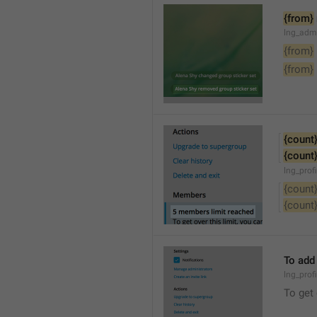
{from}
lng_adm
{from}
{from}
{count
{count
lng_prof
{count
{count
To add
lng_prof
To get 