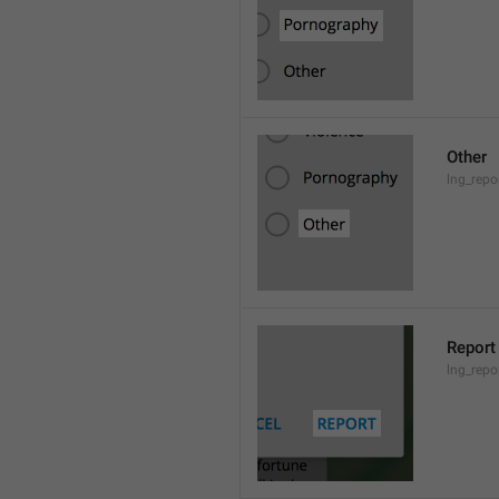
Other
lng_repo
Report
lng_repo