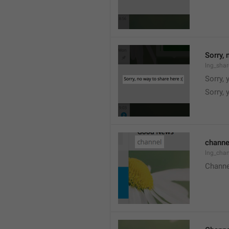
Sorry, 
lng_shar
Sorry, 
Sorry, 
channe
lng_chan
Channe