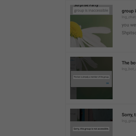
group 
lng_chat
you we
Shpits
The bo
lng_bot_
Sorry, 
lng_grou