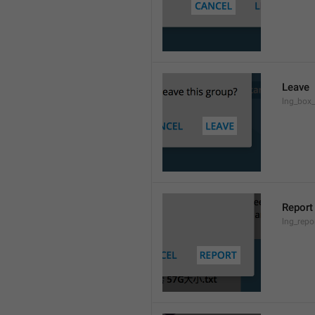
Leave
lng_box_
Report
lng_rep