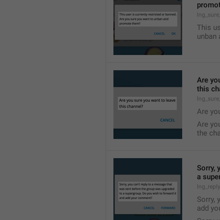
promo
lng_sur
This us
unban 
Are yo
this c
lng_sure
Are yo
Are yo
the ch
Sorry, 
a supe
lng_repl
Sorry, 
add yo