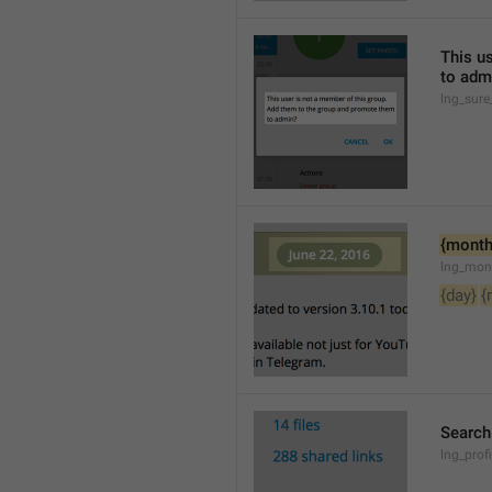
This u
to adm
lng_sure
{month
lng_mon
{day}
{
Searc
lng_pro