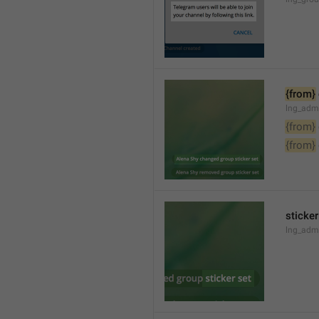
{from}
lng_adm
{from}
{from}
sticker
lng_admi