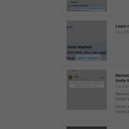
Learn 
lng_prof
Banned
Invite 
lng_chan
Banned
Invite 
Users 
Invite 