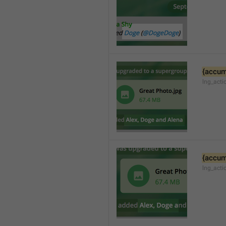
{accum
lng_acti
{accum
lng_act