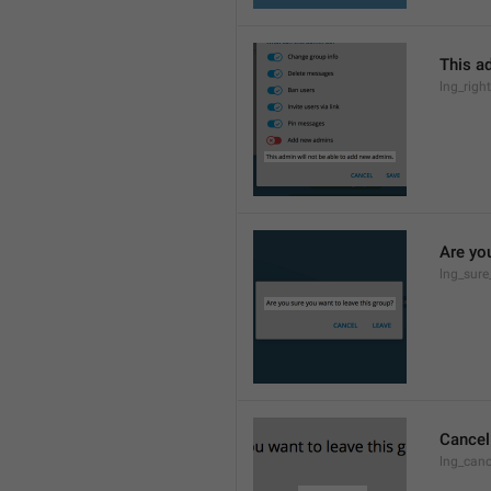
This a
lng_rig
Are yo
lng_sure
Cancel
lng_canc