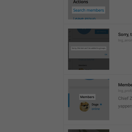
Sorry, 
lng_erro
Membe
lng_prof
Chief 
yapper