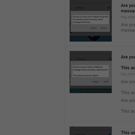
Are you
messag
lng_sure
Are you
messag
Are yo
This a
lng_sure
Are you
This a
Are yo
This a
This us