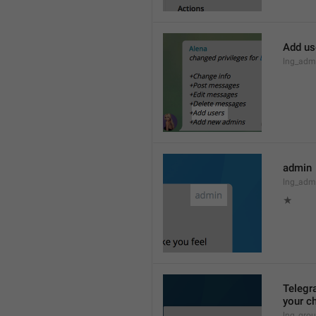
Add us
lng_admi
admin
lng_adm
★
Telegra
your ch
lng_grou