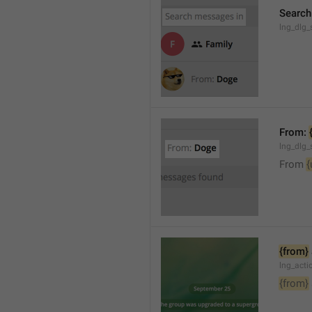
Search
lng_dlg_
From: 
lng_dlg_
From 
{
{from}
lng_act
{from}