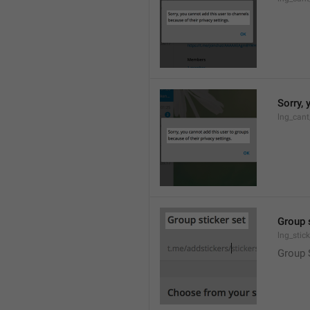
Sorry, 
lng_cant
Group 
lng_stic
Group 