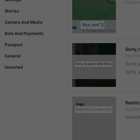
lng_for
Stories
Camera And Media
Bots And Payments
Passport
Sorry, 
General
lng_inli
Sorry, 
Unsorted
Sorry,
Restric
lng_chan
restric