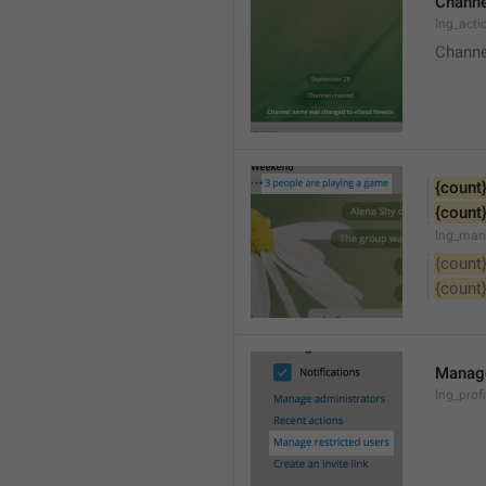
Channe
lng_acti
Channe
{count
{count
lng_man
{count
{count
Manage
lng_prof