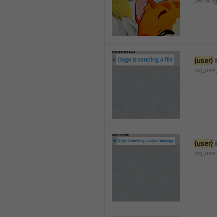
JK is t
{user}
 
lng_user
{user}
 
lng_user