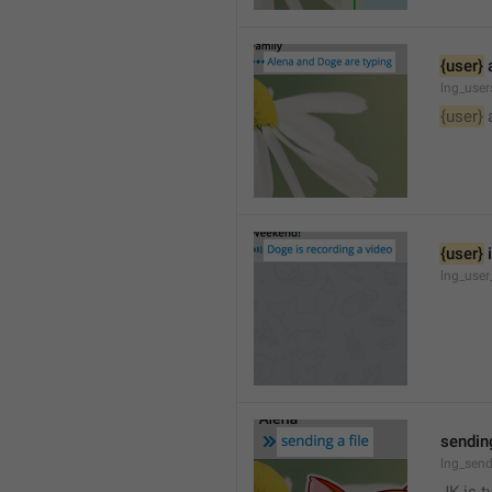
{user}
 
lng_user
{user}
 
{user}
 
lng_user
sending
lng_send