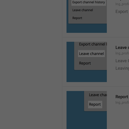
lng_prof
Export
Leave 
lng_prof
Leave 
Leavin
Report
lng_profi