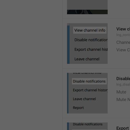
View c
lng_cont
Channe
View C
Disable
lng_disa
Mute
Mute N
Export