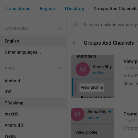
Translations
English
TDesktop
Groups And Channels
LANGUAGES
English
Groups And Channels
Other languages...
View pr
lng_cont
APPS
View Pr
Android
dead_te
iOS
TDesktop
Promot
macOS
lng_con
Android X
Promot
WebK