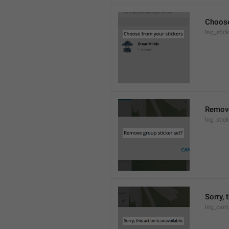
Choose
lng_stic
Remove
lng_stic
Sorry, 
lng_cant