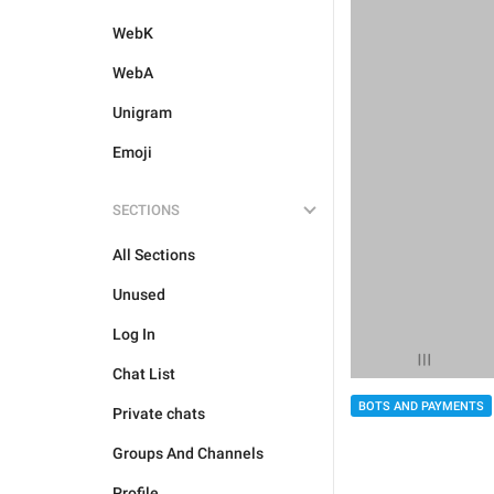
WebK
WebA
Unigram
Emoji
SECTIONS
All Sections
Unused
Log In
Chat List
BOTS AND PAYMENTS
Private chats
Groups And Channels
Profile