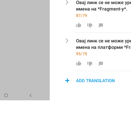
Ова
ј линк
 се не може у
имена на 
*Fragment-у
*.
87/79
Ова
ј линк
 се не може у
имена на платформи *Fr
95/79
ADD TRANSLATION