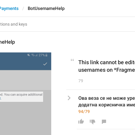
Payments
BotUsernameHelp
meHelp
This link cannot be edit
usernames on *Fragme
79
Ова веза се не може ур
додатна корисничка име
94/79