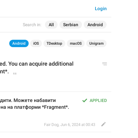
Login
Search in:
All
Serbian
Android
Android
iOS
TDesktop
macOS
Unigram
ed. You can acquire additional 
nt*.
едити. Можете набавити 
APPLIED
на на платформи *Fragment*.
Fair Dog
,
Jun 6, 2024 at 00:43