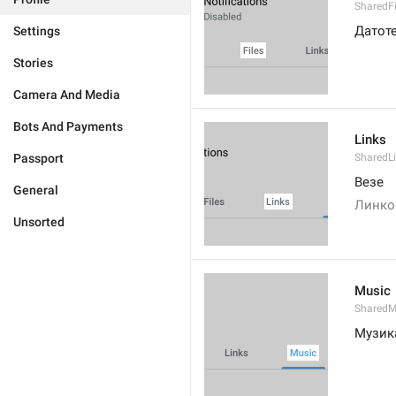
SharedF
Датот
Settings
Stories
Camera And Media
Bots And Payments
Links
Passport
SharedL
Везе
General
Линко
Unsorted
Music
SharedM
Музик