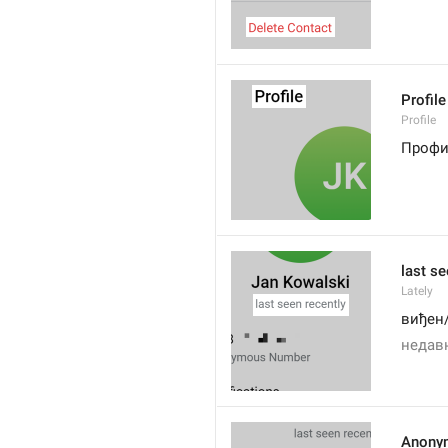
Profile
Profile
Проф
last se
Lately
виђен
недав
Anony