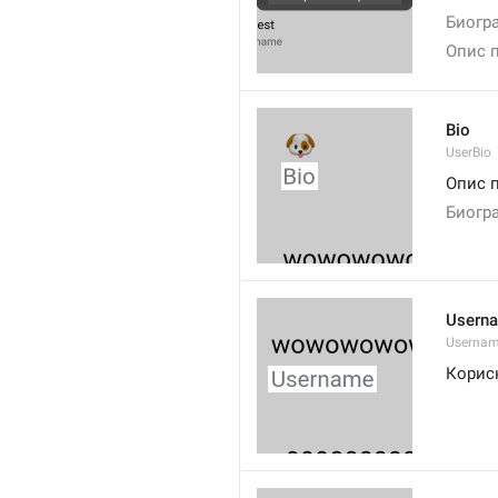
Биогра
Опис п
Bio
UserBio
Опис 
Биогр
Usern
Userna
Корис