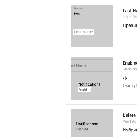
Last 
Login.Re
Прези
Enable
Checkbo
Да
Омогу
Delete
PeerInfo
Избри