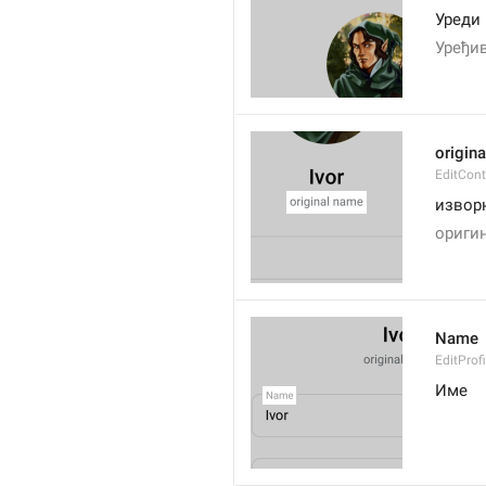
Уреди
Уређи
origin
EditCon
извор
ориги
Name
EditProf
Име