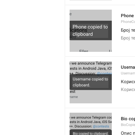
Phone 
PhoneCo
Број 
Број т
Userna
Usernam
Корис
Корис
Bio cop
BioCopi
Опис 