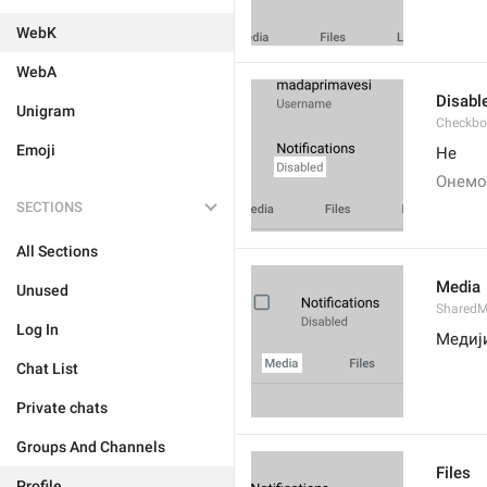
WebK
WebA
Disabl
Unigram
Checkbo
Emoji
Не
Онемо
SECTIONS
All Sections
Media
Unused
SharedM
Log In
Медиј
Chat List
Private chats
Groups And Channels
Files
Profile