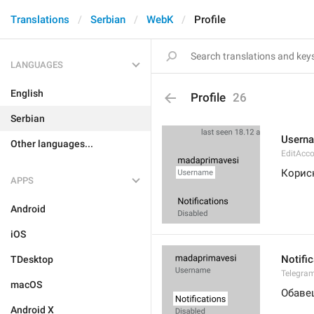
Translations
Serbian
WebK
Profile
LANGUAGES
English
Profile
26
Serbian
Usern
Other languages...
EditAcc
Корис
APPS
Android
iOS
Notifi
TDesktop
Telegram
macOS
Обаве
Android X