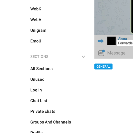
WebK
WebA
Unigram
Emoji
SECTIONS
GENERAL
All Sections
Unused
Log In
Chat List
Private chats
Groups And Channels
Profile