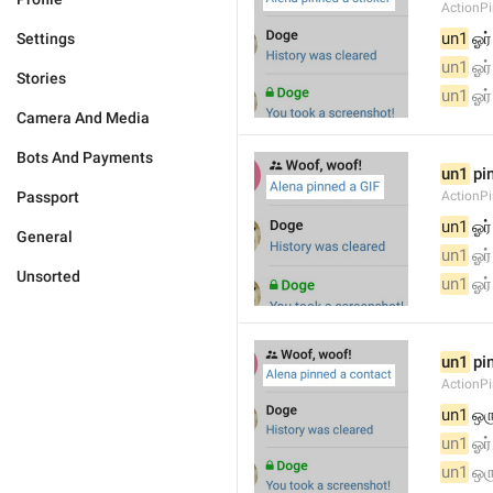
ActionPi
un1
 ஓர
Settings
un1
 ஓர
Stories
un1
 ஓர
Camera And Media
Bots And Payments
un1
 pi
Passport
ActionPi
un1
 ஓர
General
un1
 ஓர
Unsorted
un1
 ஓர
un1
 pi
ActionP
un1
 ஒர
un1
 ஓர
un1
 ஒர