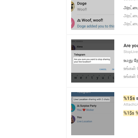
அரட்டை
அரட்ட
அரட்டை
Are you
StopLive
உமது ந
உங்கள்
உங்கள்
%1$s
 
AttachLi
%1$s