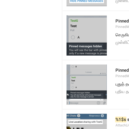
முள்ள
Pinned
PinnedM
செருகி
முள்ளி
Pinned
PinnedM
புதுத்
புதிய 
%1$s
 
AttachLi