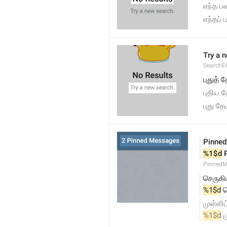
எந்த ப
எந்தப்
Try a 
SearchEm
புதுத்
புதிய 
புது தே
Pinne
%1$d
 
PinnedM
செருகி
%1$d
 
முள்ளி
%1$d
 