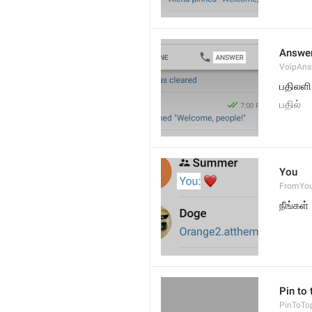
Answe
VoipAns
பதிலளி
பதில்
You
FromYo
நீங்கள்
Pin to 
PinToTo