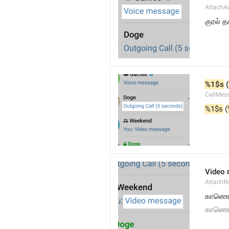
AttachA
குரல் 
%1$s
 (
CallMes
%1$s
 (
Video
AttachR
காணொ
காணொள