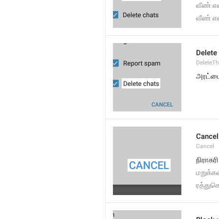
வீண் எ
வீண் எ
Delete
DeleteT
அரட்ட
Cancel
Cancel
நிராகரி
மறுக்கவ
ரத்துசெ