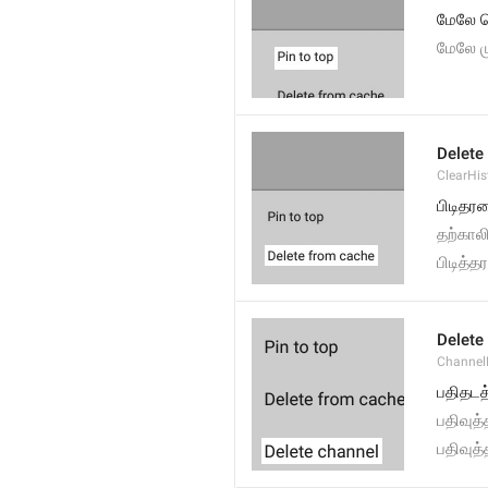
மேலே ச
மேலே ம
Delete
ClearHi
பிடிதர
தற்காலி
பிடித்
Delete
Channel
பதிதட
பதிவுத்
பதிவுத