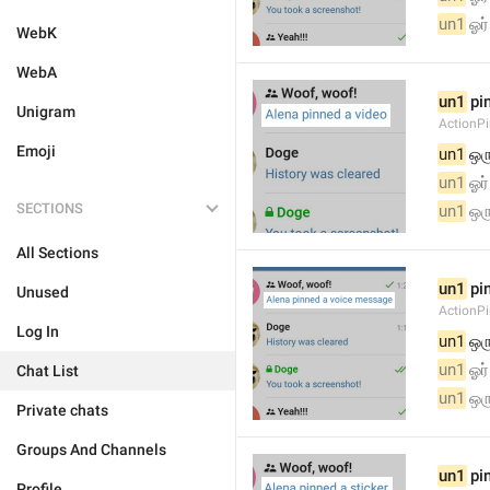
un1
 ஓ
WebK
WebA
un1
 pi
Unigram
ActionP
Emoji
un1
 ஒ
un1
 ஓ
SECTIONS
un1
 ஒ
All Sections
un1
 pi
Unused
ActionP
Log In
un1
 ஒர
un1
 ஓர
Chat List
un1
 ஒர
Private chats
Groups And Channels
un1
 pi
Profile