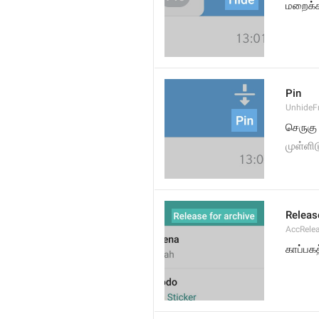
மறைக்
Pin
UnhideF
செருகு
முள்ளிட
Releas
AccRele
காப்பகத