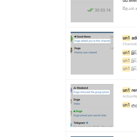
dd.MM
தே.மா
un1
 ad
Channel
un1
 இப
un1
 இப
un1
 இப
un1
 re
ActionR
un1
 கு