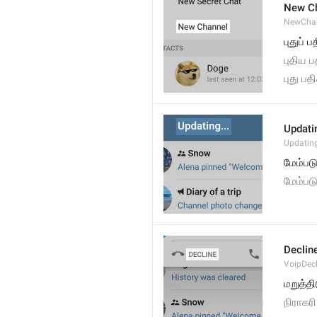
New C
NewCha
புதுப் 
புதிய ப
புது பத
Updatin
Updatin
மேம்படு
மேம்பட
Declin
VoipDecl
மறுத்தி
நிராகரி