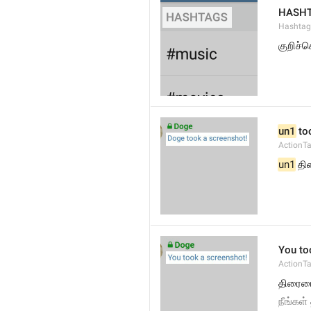
HASH
Hashtag
குறிச்ச
un1
 to
ActionT
un1
 தி
You to
ActionT
திரையை
நீங்கள