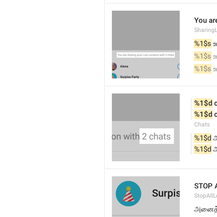
You are
SharingL
%1$s
 
%1$s
 
%1$s
 
%1$d
 
%1$d
 
Chats
%1$d
 
%1$d
 
STOP 
StopAllL
அனைத்த