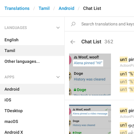
Translations
Tamil
Android
Chat List
LANGUAGES
English
Chat List
362
Tamil
un1
 pi
Other languages...
ActionP
un1
 "
%
APPS
un1
 "
%
Android
un1
 "
%
iOS
un1
 pi
TDesktop
ActionP
macOS
un1
 ஒ
Android X
un1
 ஓர