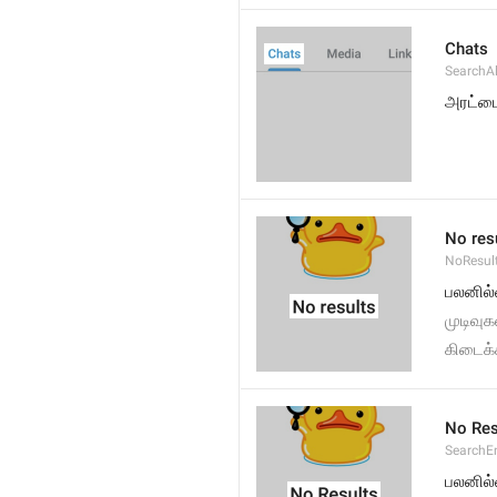
Chats
SearchA
அரட்ட
No res
NoResul
பலனில
முடிவு
கிடைக
No Res
SearchE
பலனில