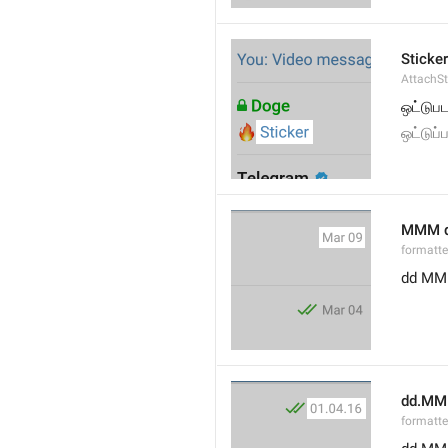
Sticker
AttachSt
ஒட்டுபட
ஒட்டுப்
MMM 
formatt
dd M
dd.MM
formatte