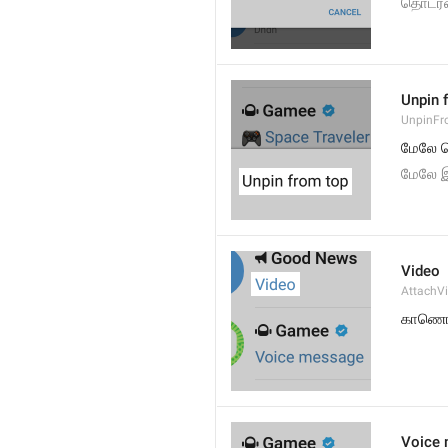
தொடர்
Unpin 
UnpinF
மேலே 
மேலே இ
Video
AttachV
காணொ
Voice