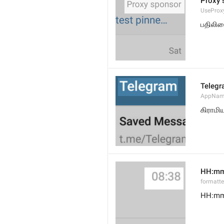
Proxy 
UseProx
பதிலிய
Teleg
AppNam
கிராமி
HH:m
formatt
HH:m