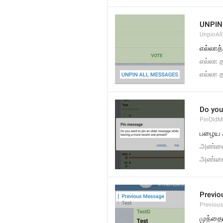
UNPIN
UnpinAl
எல்லாத
எல்லா 
எல்லா 
Do you
PinOldM
பழைய 
அண்மை
அண்மைய
Previo
Previou
முந்த