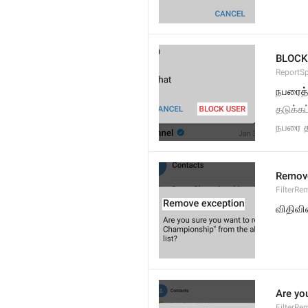
BLOCK
ReportS
நபரைத்
தடுக்கப
நபரை த
Remove
FilterRe
விதிவி
Are yo
FilterRe