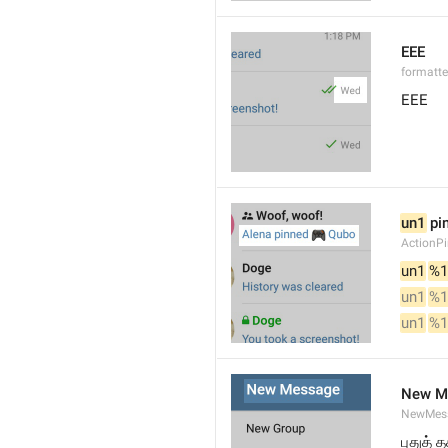
EEE
formatt
EEE
un1
 pi
ActionP
un1
%1
un1
%1
un1
%1
New M
NewMess
புதுத் 