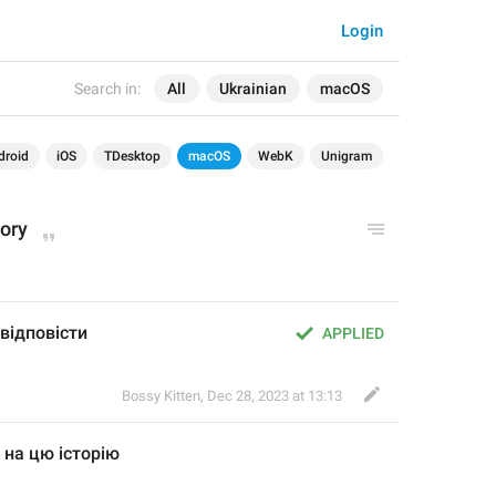
Login
Search in:
All
Ukrainian
macOS
droid
iOS
TDesktop
macOS
WebK
Unigram
tory
відповісти
APPLIED
Bossy Kitten
,
Dec 28, 2023 at 13:13
 н
а цю історію