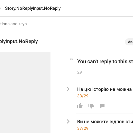
Story.NoReplyInput.NoReply
plyInput.NoReply
An
You can't reply to this s
29
На цю історію не можна 
33/29
Ви не можете відповісти
37/29