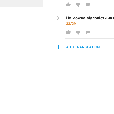
Н
е можна відповісти н
а 
33/29
ADD TRANSLATION