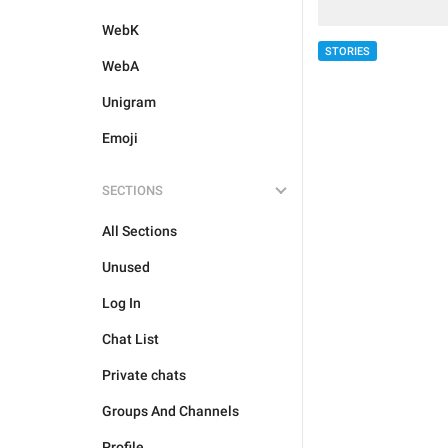
WebK
STORIES
WebA
Unigram
Emoji
SECTIONS
All Sections
Unused
Log In
Chat List
Private chats
Groups And Channels
Profile