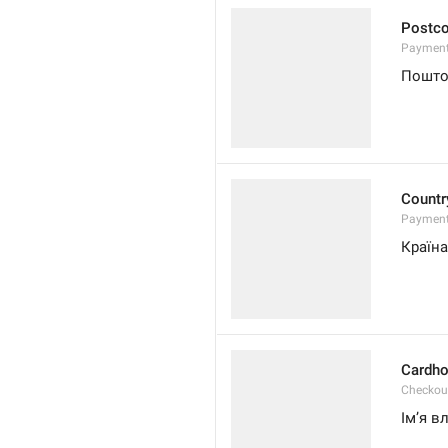
Postc
Payment
Пошто
Countr
Payment
Країна
Cardho
Checkou
Імʼя в