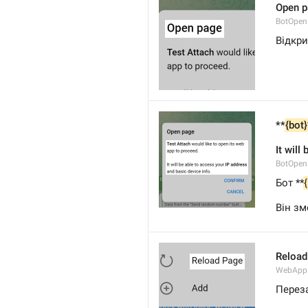
Open 
BotOpen
Відкри
**
{bot}
It will
BotOpe
Бот **
Він зм
Reload
WebApp
Перез