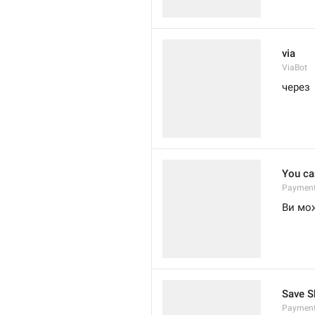
via
ViaBot
через
You can
Payment
Ви мож
Save S
Payment