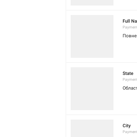
Full N
Paymen
Повне 
State
Payment
Облас
City
Payment