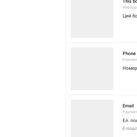
This b
WebAppA
Цей бо
Phone
Paymen
Номер
Email
Payment
Ел. п
Е-пош