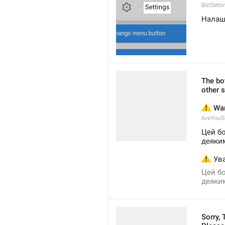
BotSetti
Налаш
The bot
other s
⚠️
 Wa
AreYouS
Цей бо
деяки
⚠️
 Ув
Цей бо
деяки
Sorry,