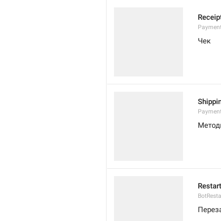
Receip
Payment
Чек
Shippi
Payment
Метод
Restar
BotResta
Перез