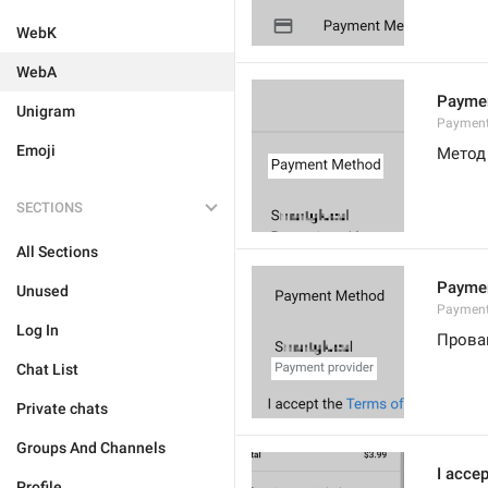
WebK
WebA
Payme
Unigram
Payment
Emoji
Метод
SECTIONS
All Sections
Paymen
Unused
Payment
Log In
Прова
Chat List
Private chats
Groups And Channels
I accep
Profile