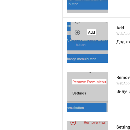
Add
WebApp
Додат
Remov
WebApp
Вилуч
Settin