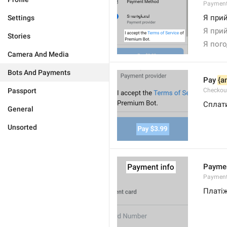
Payment
Я при
Settings
Я при
Stories
Я пог
Camera And Media
Bots And Payments
Pay 
{a
Passport
Checkou
Сплат
General
Unsorted
Paymen
Payment
Платіж