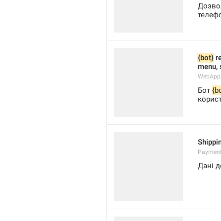
Дозво
телефо
{bot}
 r
menu, 
WebAppA
Бот 
{b
корист
Shippi
Payment
Дані 