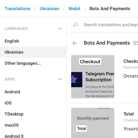
Translations
Ukrainian
WebA
Bots And Payments
LANGUAGES
English
Bots And Payments
5
Ukrainian
Check
Other languages...
Payment
Оплат
APPS
Android
iOS
Total
TDesktop
Checkou
macOS
Усьог
Android X