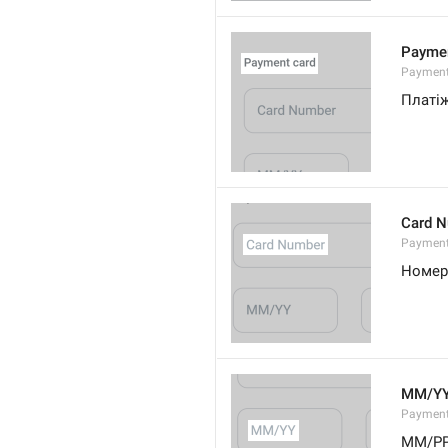
Paymen
Payment
Платіж
Card 
Paymen
Номер
MM/Y
Payment
ММ/Р