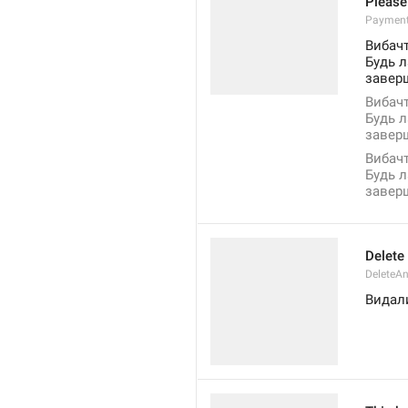
Please
Payment
Вибачт
Будь л
заверш
Вибачт
Будь л
заверш
Вибачт
Будь л
заверш
Delete
DeleteA
Видал