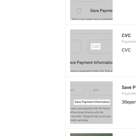
CVC
Paymen
CVC
Save P
Payment
Зберег