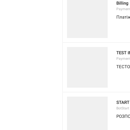
Billing
Payment
Платі
TEST 
Payment
ТЕСТО
START
BotStart
РОЗП