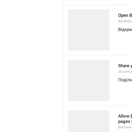
Open B
BotWebV
Відкри
Share 
ShareYo
Поділ
Allow 
pages 
BotPerm