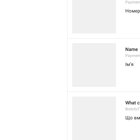
Paymen
Номер
Name
Paymen
Імʼя
What c
BotInfoTi
Що вмі