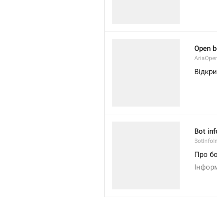
Open b
AriaOpe
Відкр
Bot inf
BotInfoI
Про б
Інформ