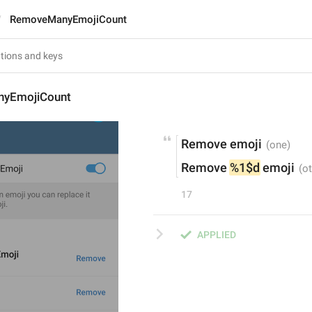
RemoveManyEmojiCount
yEmojiCount
Remove emoji
Remove 
%1$d
 emoji
17
APPLIED