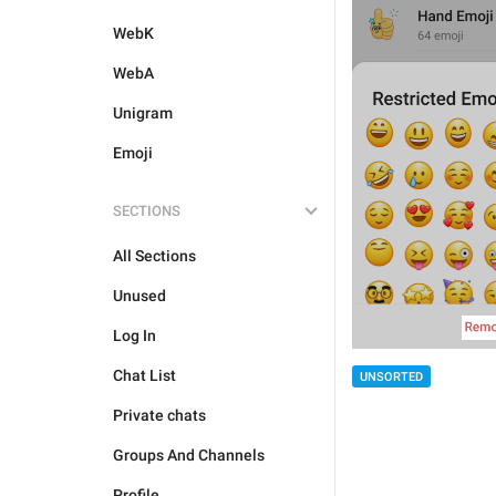
WebK
WebA
Unigram
Emoji
SECTIONS
All Sections
Unused
Log In
Chat List
UNSORTED
Private chats
Groups And Channels
Profile