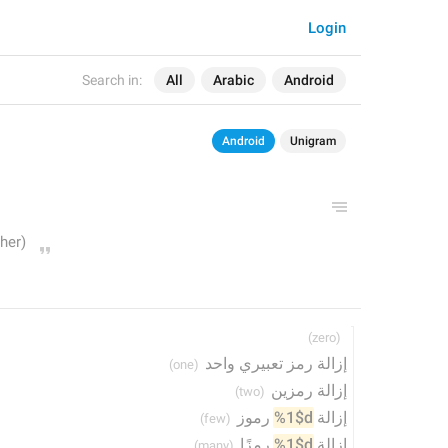
Login
Search in:
All
Arabic
Android
Android
Unigram
إزالة رمز تعبيري واحد
إزالة رمزين
 رموز
%1$d
إزالة 
 رمزًا
%1$d
إزالة 