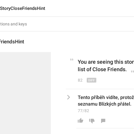
StoryCloseFriendsHint
FriendsHint
You are seeing this sto
list of Close Friends
.
82
Tento příběh vidíte, proto
seznamu Blízkých přátel.
77/82