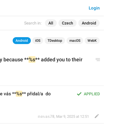
Login
Search in:
All
Czech
Android
Android
iOS
TDesktop
macOS
WebK
ry because **
%s
** added you to their 
že vás **
%s
** přidal/a  do 
APPLIED
𝕟𝕠𝕧𝕒𝕤𝟟𝟠
,
Mar 9, 2025 at 12:51