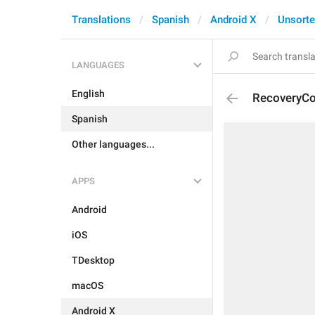
Translations
Spanish
Android X
Unsort
LANGUAGES
English
RecoveryC
Spanish
Other languages...
APPS
Android
iOS
TDesktop
macOS
Android X