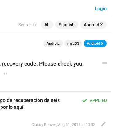
Login
Search in:
All
Spanish
Android X
Android
macOS
Android X
t recovery code. 
Please c
heck your 
o de recuperación de seis 
APPLIED
 ponlo aquí.
Classy Beaver
,
Aug 31, 2018 at 10:33