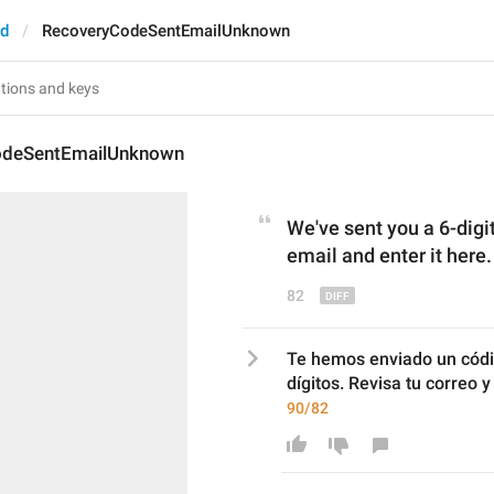
ed
RecoveryCodeSentEmailUnknown
odeSentEmailUnknown
We've sent you a 6-digi
email and enter it here.
82
Te hemos enviado un códig
dígitos. Revisa tu correo y
90/82