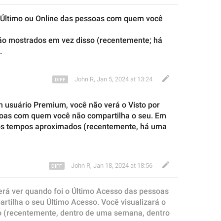
r Último ou Online das pessoas com quem
 você 
ão mostrados e
m vez disso
 (recentemente
;
 há 
.
John R
,
Jan 5, 2024 at 13:24
 usuário 
Premium, 
você 
não verá o Visto por 
soas com quem você não compartilha o seu. Em 
os tempos aproximados (recentemente, há uma 
John R
,
Jan 18, 2024 at 18:56
rá ver quando foi o Último Acesso das pessoas 
artilha
 o 
seu
 Último 
Acesso. Você visualizará
 o 
o
 (recentemente, 
dentro de
 uma semana, 
dentro 