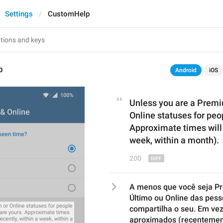
Settings
CustomHelp
p
Android
iOS
Unless you are a Prem
Online statuses for peo
Approximate times will 
week, within a month).
200
A menos que você seja Pre
Último ou Online das pes
compartilha o seu. Em vez
aproximados (recentemen