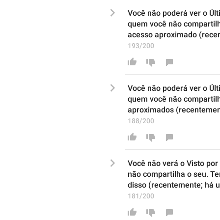
Você não poderá ver o Últ
quem
 você 
não 
compartilh
acesso aproximado
 (rec
193/200
Você não poderá ver o Últ
quem
 você 
não 
compartilh
aproximados (recenteme
188/200
Você não verá o Visto po
não 
compartilha
 o 
seu. 
Te
disso
 (recentemente
;
 há 
181/200