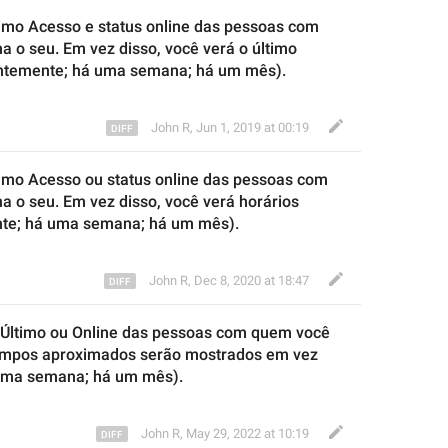
imo Acesso e status online das pessoas com 
a o seu. Em vez disso, você 
verá o 
último 
entemente
;
 há uma semana
;
 há um mês).
John R
,
Jun 1, 2019 at 00:19
imo Acesso ou status online das pessoas com 
a o seu. Em vez disso, você 
verá 
horári
os 
nte
;
 há uma semana
;
 há um mês).
John R
,
Dec 8, 2020 at 18:47
r Último ou Online das pessoas com quem
 você 
mpos aproximados serão mostrados e
m vez 
uma semana
;
 há um mês).
John R
,
May 29, 2022 at 10:19