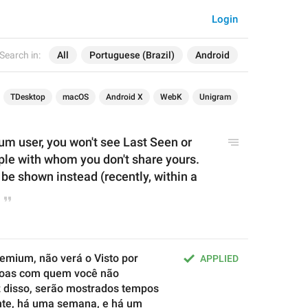
Login
Search in:
All
Portuguese (Brazil)
Android
TDesktop
macOS
Android X
WebK
Unigram
ium user
, you won't see Last Seen or 
ple with whom you don't share yours. 
be shown instead (recently, within a 
mium, não verá o Visto por 
APPLIED
soas com quem você não 
 disso, serão mostrados tempos 
te, há uma semana, e há um 