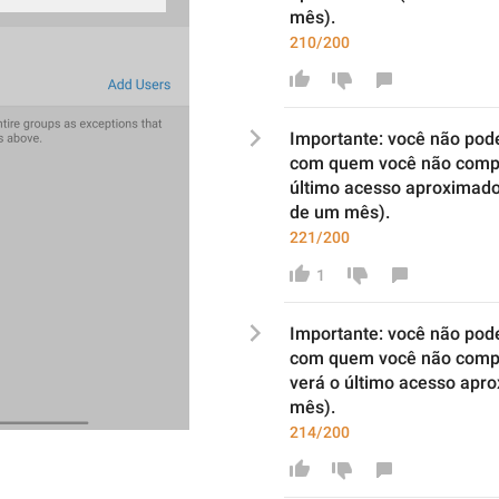
mês).
210/200
Importante: você não pode
com quem
 você 
não 
comp
último acesso aproximad
de
 um mês).
221/200
1
Importante: você não pode
com quem
 você 
não 
verá o 
último acesso apr
mês).
214/200