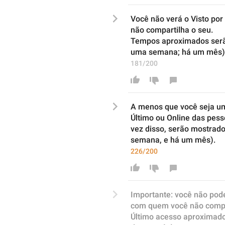
Você não verá o Visto po
não 
compartilha
 o 
seu.
Tempos aproximados ser
uma semana
;
 há um mês)
181/200
A menos que você seja 
um
Último ou Online das pes
vez disso, serão mostrad
semana, e há um mês).
226/200
Importante: você não pode
com quem
 você 
não 
comp
Último acesso aproximad