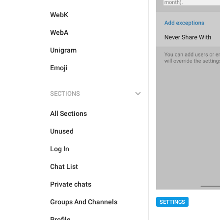
WebK
WebA
Unigram
Emoji
SECTIONS
All Sections
Unused
Log In
Chat List
Private chats
Groups And Channels
SETTINGS
Profile