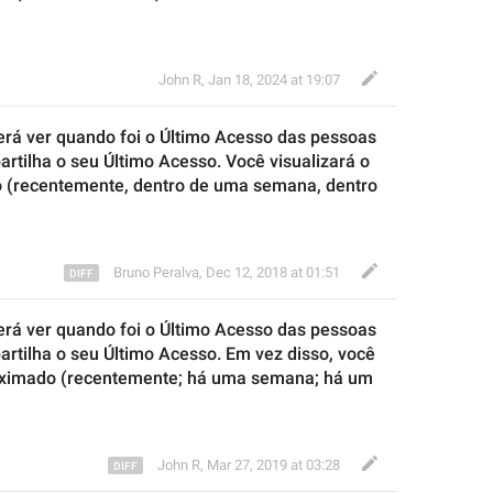
John R
,
Jan 18, 2024 at 19:07
rá ver quando foi o Último Acesso das pessoas 
artilha
 o 
seu
 Último 
Acesso. Você visualizará
 o 
o
 (recentemente, 
dentro de
 uma semana, 
dentro 
Bruno Peralva
,
Dec 12, 2018 at 01:51
rá ver quando foi o Último Acesso das pessoas 
compartilha o seu Último Acesso. Em vez disso, você 
oximado
 (recentemente
;
 há uma semana
;
 há um 
John R
,
Mar 27, 2019 at 03:28