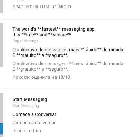
SPATHYPHILLUM - O ÍNICIO
The world's **fastest** messaging app.
It is **free** and **secure**.
Page1Message
O aplicativo de mensagem mais **rápido** do mundo.
É **gratuito** e **seguro**.
O aplicativo de mensagem **mais rápido** do mundo.
É **gratuito** e **seguro**.
Кокоми оценила на 10/10
Start Messaging
StartMessaging
Comece a Conversar
Comece a conversar
Iniciar Leitura