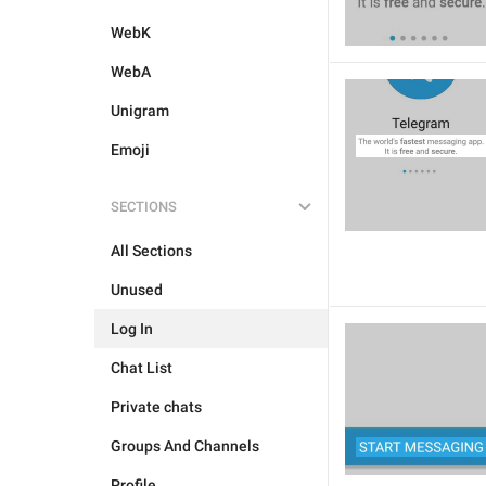
WebK
WebA
Unigram
Emoji
SECTIONS
All Sections
Unused
Log In
Chat List
Private chats
Groups And Channels
Profile