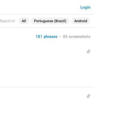
Login
Search in:
All
Portuguese (Brazil)
Android
181 phrases
•
85 screenshots