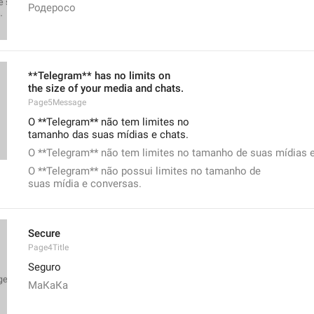
Родеросо
**Telegram** has no limits on
the size of your media and chats.
Page5Message
O **Telegram** não tem limites no
tamanho das suas mídias e chats.
O **Telegram** não tem limites no tamanho de suas mídias e
O **Telegram** não possui limites no tamanho de
suas mídia e conversas.
Secure
Page4Title
Seguro
МаКаКа