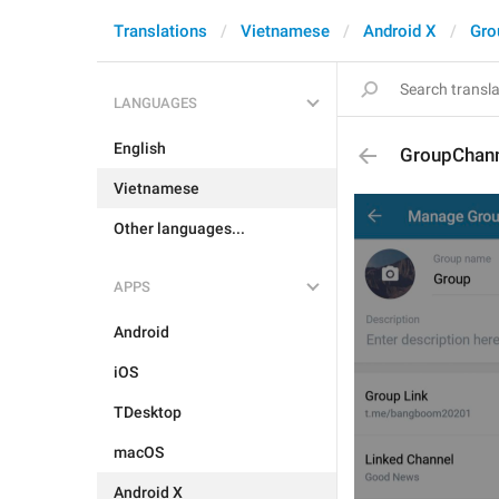
Translations
Vietnamese
Android X
Gro
LANGUAGES
English
GroupChann
Vietnamese
Other languages...
APPS
Android
iOS
TDesktop
macOS
Android X