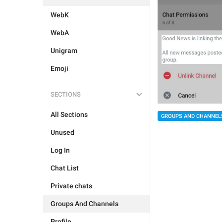
WebK
WebA
Unigram
Emoji
SECTIONS
All Sections
GROUPS AND CHANNEL
Unused
Log In
Chat List
Private chats
Groups And Channels
Profile