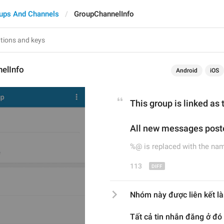
ups And Channels
GroupChannelInfo
elInfo
Android
iOS
This group is linked as 
All
new messages poste
%@ is replaced with the nam
113
Nhóm này được liên kết là
Tất cả tin nhắn đăng ở đó