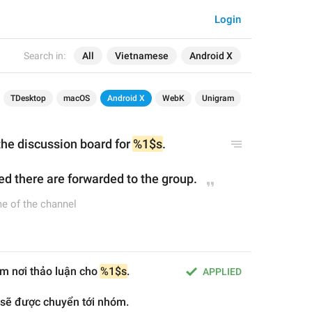
Login
Search in:
All
Vietnamese
Android X
TDesktop
macOS
Android X
WebK
Unigram
the discussion board for 
%1$s
.
d there are forwarded to
 the group
.
e of the channel
m nơi thảo luận cho 
%1$s
.
APPLIED
 sẽ được chuyển tới nhóm.