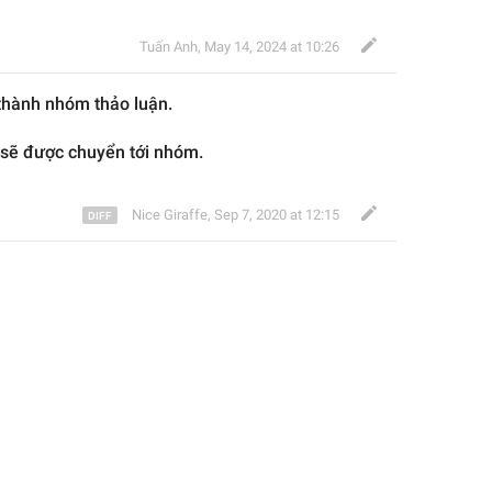
Tuấn Anh
,
May 14, 2024 at 10:26
thành nhóm thảo luận.
 sẽ
 được 
chuyển tới nhóm.
Nice Giraffe
,
Sep 7, 2020 at 12:15