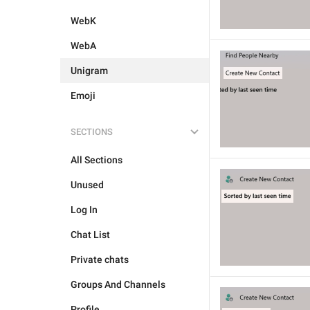
WebK
WebA
Unigram
Emoji
SECTIONS
All Sections
Unused
Log In
Chat List
Private chats
Groups And Channels
Profile