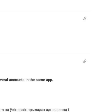
veral accounts in the same app.
m на ўсіх сваіх прыладах адначасова і 