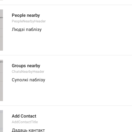
People nearby
PeopleNearbyHeader
Людзі паблізу
Groups nearby
ChatsNearbyHeader
Суполкі паблізу
Add Contact
AddContactTitle
Дадаць кантакт