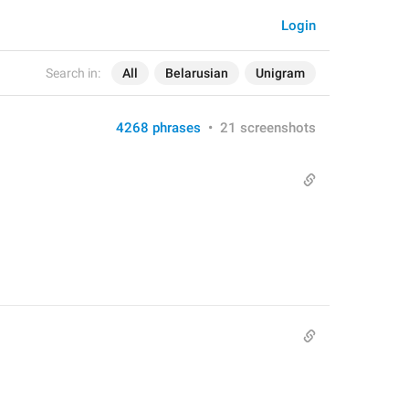
Login
Search in:
All
Belarusian
Unigram
4268 phrases
•
21 screenshots