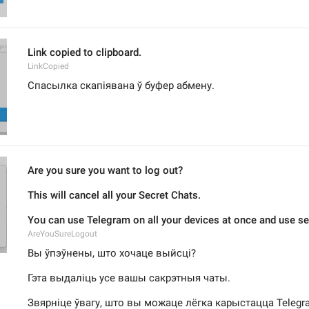
Link copied to clipboard.
LinkCopied
Спасылка скапіявана ў буфер абмену.
Are you sure you want to log out?
This will cancel all your Secret Chats.
You can use Telegram on all your devices at once and use se
AreYouSureLogout
Вы ўпэўнены, што хочаце выйсці?
Гэта выдаліць усе вашы сакрэтныя чаты.
Звярніце ўвагу, што вы можаце лёгка карыстацца Telegra