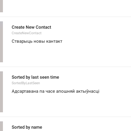
Create New Contact
CreateNewContact
Стварыць новы кантакт
Sorted by last seen time
SortedByLastSeen
Адсартавана па часе апошняй актыўнасці
Sorted by name