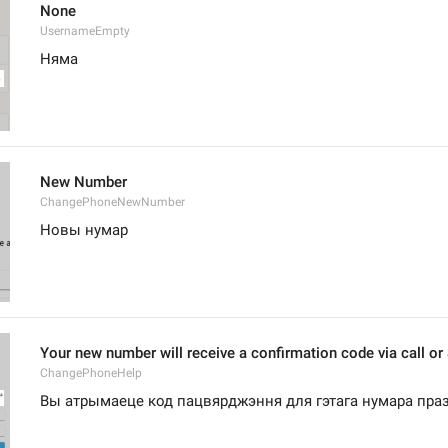
None
UsernameEmpty
Няма
New Number
ChangePhoneNewNumber
Новы нумар
Your new number will receive a confirmation code via call or
ChangePhoneHelp
Вы атрымаеце код пацвярджэння для гэтага нумара праз