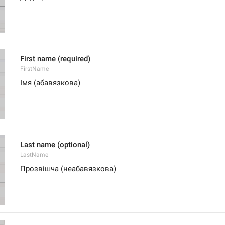
First name (required)
FirstName
Імя (абавязкова)
Last name (optional)
LastName
Прозвішча (неабавязкова)