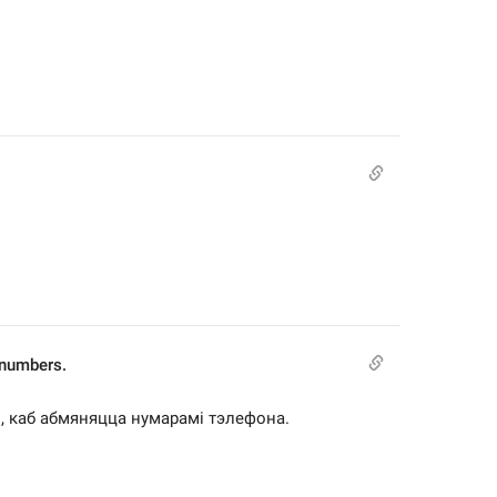
 numbers.
, каб абмяняцца нумарамі тэлефона.