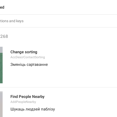
ted
4268
Change sorting
AccDescrContactSorting
Змяніць сартаванне
Find People Nearby
AddPeopleNearby
Шукаць людзей паблізу