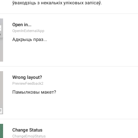
ўваходзіць з некалькіх уліковых запісаў.
Open in...
OpenInExternalApp
Адкрыць праз...
Wrong layout?
PreviewFeedback2
Памылковы макет?
Change Status
ChangeEmojiStatus