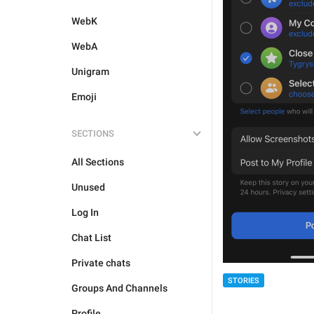
WebK
WebA
Unigram
Emoji
SECTIONS
All Sections
Unused
Log In
Chat List
Private chats
STORIES
Groups And Channels
Profile