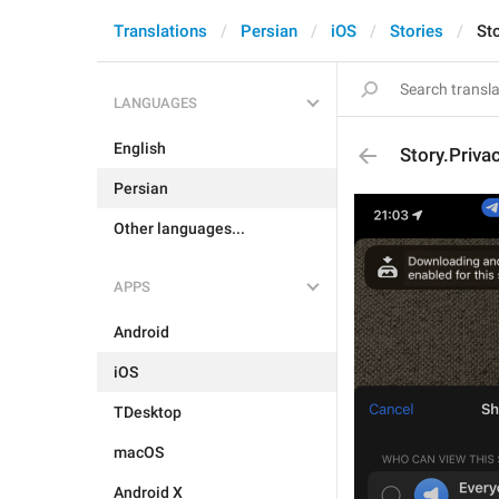
Translations
Persian
iOS
Stories
St
LANGUAGES
English
Story.Priva
Persian
Other languages...
APPS
Android
iOS
TDesktop
macOS
Android X