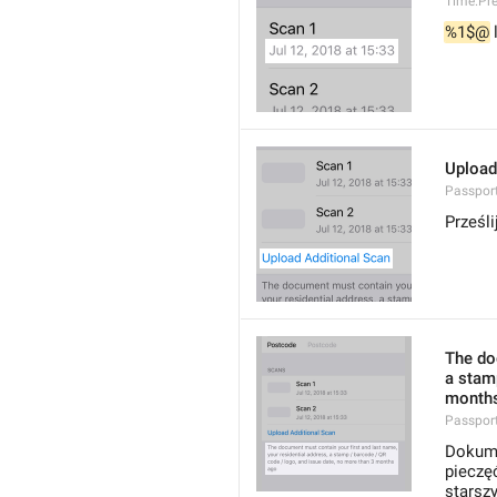
Time.Pr
%1$@
 
Upload
Passpor
Prześl
The do
a stam
months
Passpor
Dokume
pieczę
starszy