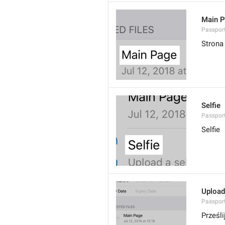
Main 
Passport
Strona
Selfie
Passport.
Selfie
Upload
Passport
Prześl