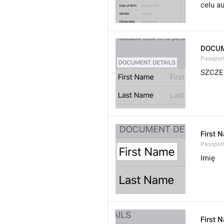
celu a
DOCUM
Passport
SZCZE
First 
Passport
Imię
First 