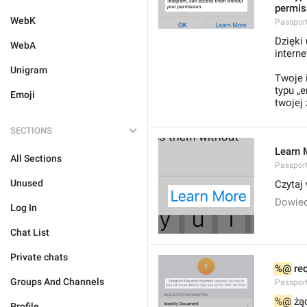
permis
WebK
Passport
Dzięki
WebA
intern
Unigram
Twoje 
typu „
Emoji
twojej 
SECTIONS
Learn 
All Sections
Passpor
Unused
Czytaj
Dowied
Log In
Chat List
Private chats
%@
 re
Groups And Channels
Passpor
%@
 żą
Profile