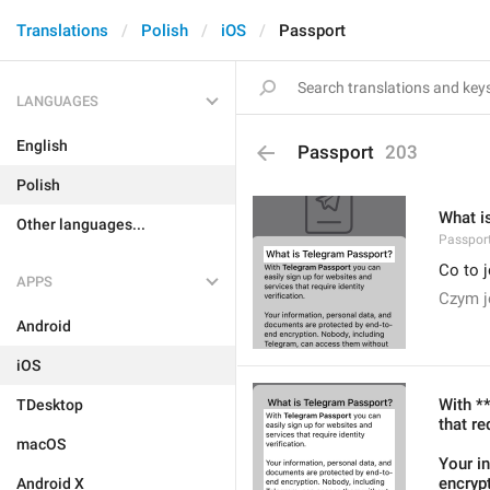
Translations
Polish
iOS
Passport
LANGUAGES
English
Passport
203
Polish
What i
Other languages...
Passport
Co to 
APPS
Czym j
Android
iOS
With *
TDesktop
that re
macOS
Your i
encryp
Android X