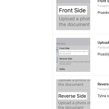
Front 
Passport
Przedn
Upload
Passport
Prześl
Revers
Passport
Tylna 