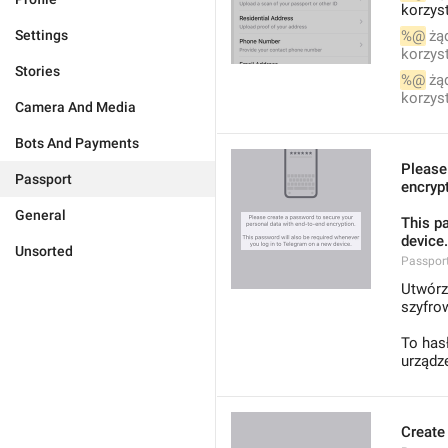
korzyst
Settings
%@
 żą
korzyst
Stories
%@
 żą
korzyst
Camera And Media
Bots And Payments
Please
Passport
encryp
General
This p
device.
Unsorted
Passpor
Utwórz
szyfro
To has
urządz
Create