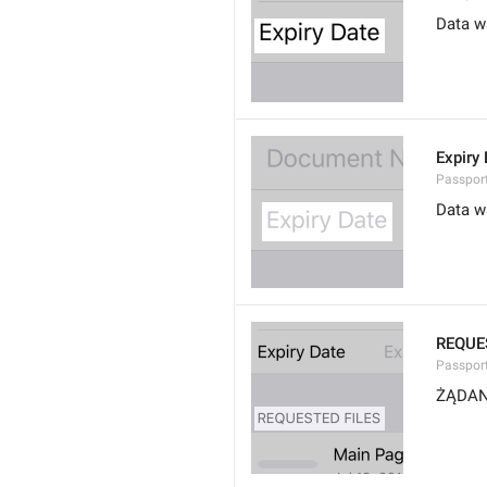
Data w
Expiry
Passport
Data w
REQUE
Passport.
ŻĄDAN