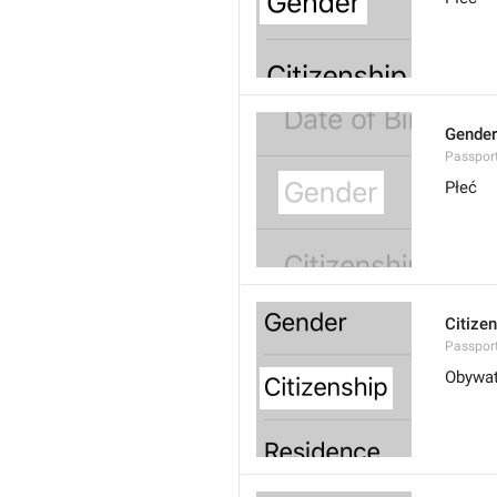
Gender
Passport
Płeć
Citize
Passport
Obywat