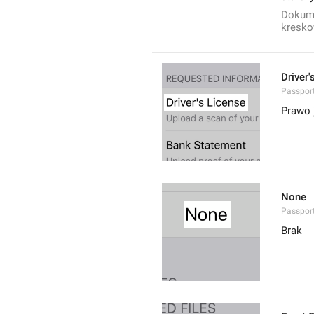
Dokume
kresko
Driver'
Passport
Prawo 
None
Passport
Brak