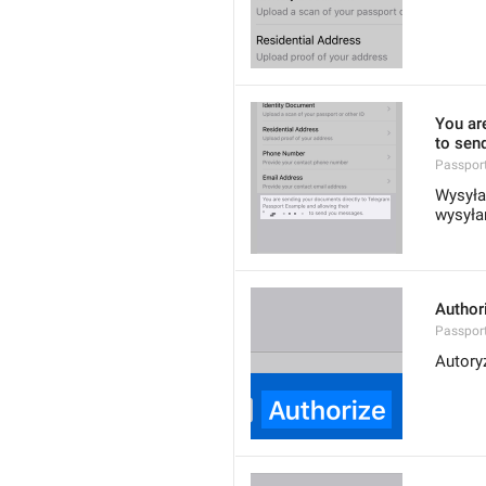
You ar
to sen
Passpor
Wysyła
wysyła
Author
Passport
Autory