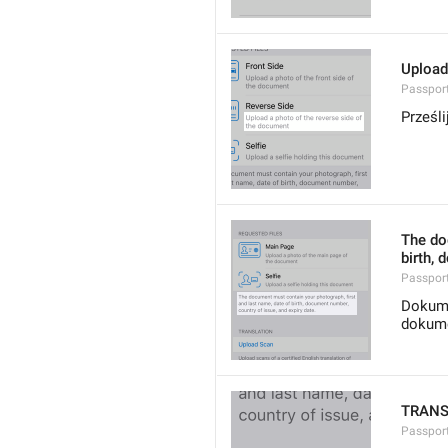
Upload
Passport
Prześli
The do
birth, 
Passport
Dokume
dokume
TRANS
Passport