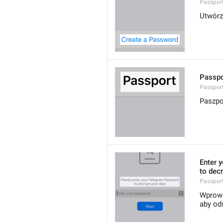
Passpor
Utwórz
Passpo
Passport
Paszpo
Enter 
to decr
Passpor
Wprowa
aby od