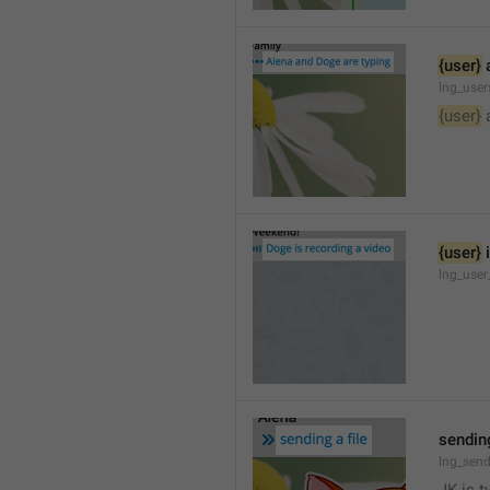
{user}
 
lng_user
{user}
 
{user}
 
lng_user
sending
lng_send