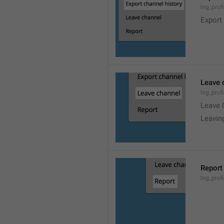
lng_prof
Export
Leave 
lng_prof
Leave 
Leavin
Report
lng_profi