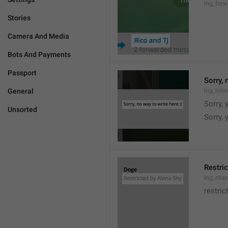
lng_for
Stories
Camera And Media
Bots And Payments
Passport
Sorry, 
General
lng_inli
Sorry, 
Unsorted
Sorry,
Restric
lng_chan
restric