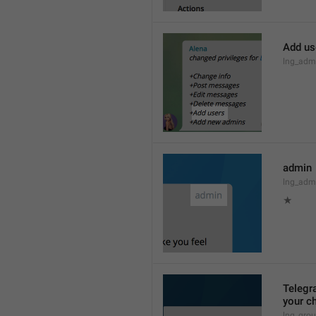
Add us
lng_admi
admin
lng_adm
★
Telegra
your ch
lng_grou