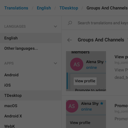
Translations
English
TDesktop
Groups And Channels
LANGUAGES
English
Groups And Channels
Other languages...
View pr
lng_cont
APPS
View Pr
Android
dead_te
iOS
TDesktop
Promot
macOS
lng_con
Android X
Promot
WebK