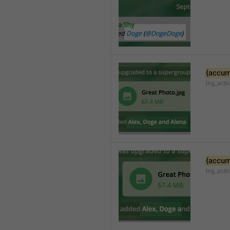
{accum
lng_acti
{accum
lng_act