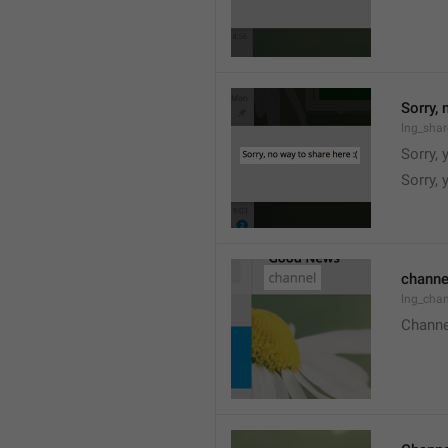
Sorry, 
lng_shar
Sorry, 
Sorry, 
channe
lng_chan
Channe