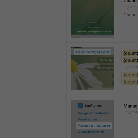
Channe
lng_acti
Channe
{count
{count
lng_man
{count
{count
Manage
lng_prof