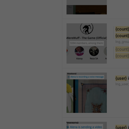
{count
{count
lng_gro
{count
{count
{user}
 
lng_user
{user}
 