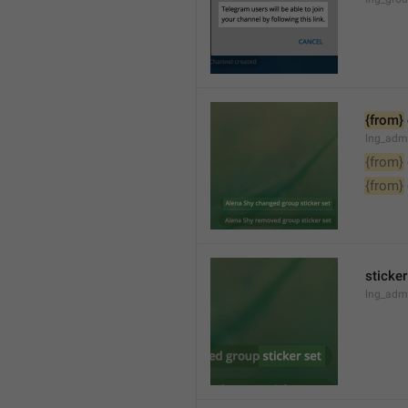
{from}
lng_adm
{from}
{from}
sticker
lng_admi