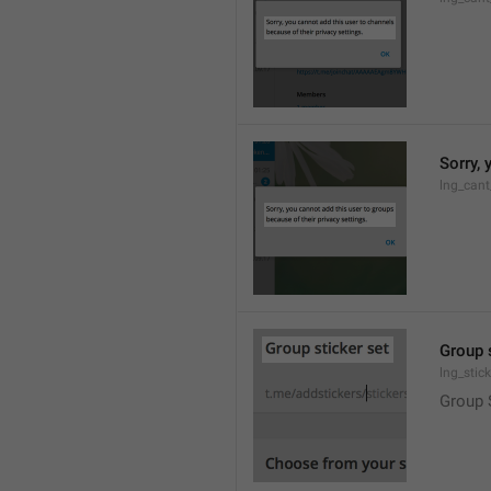
Sorry, 
lng_cant
Group 
lng_stic
Group 