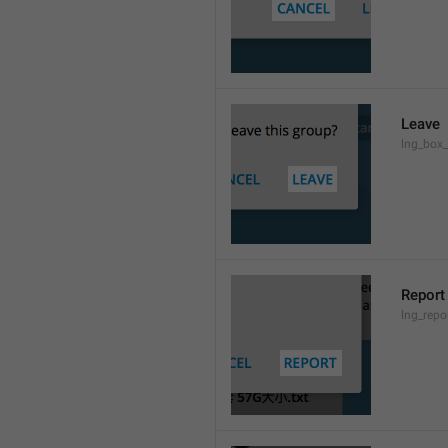
Leave
lng_box_
Report
lng_rep