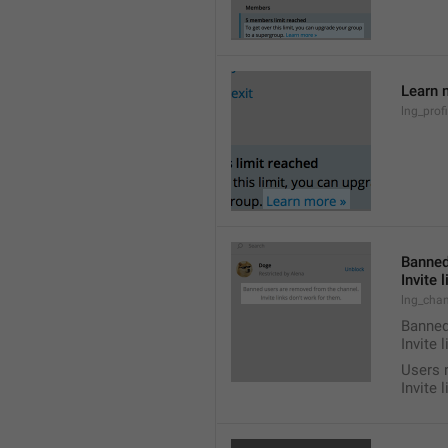
Learn 
lng_prof
Banned
Invite 
lng_chan
Banned
Invite 
Users 
Invite 