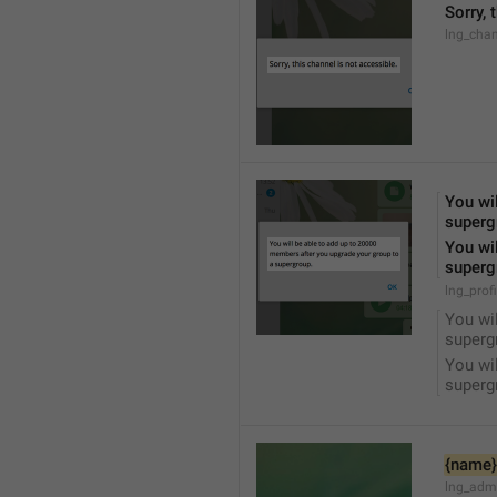
Sorry, 
lng_chan
You wil
superg
You wil
superg
lng_prof
You wil
superg
You wil
superg
{name}
lng_adm