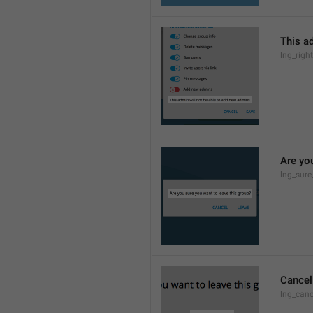
This a
lng_rig
Are yo
lng_sure
Cancel
lng_canc