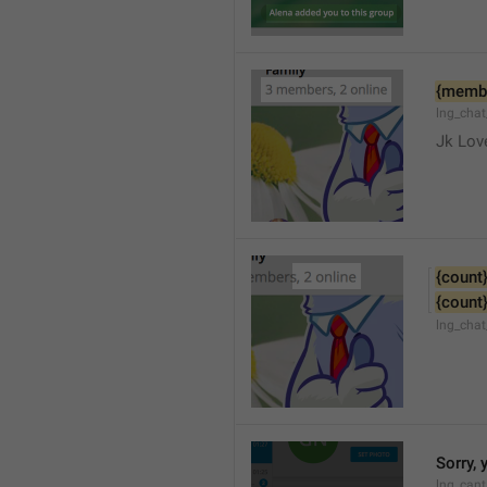
{memb
lng_cha
Jk Lov
{count
{count
lng_chat
Sorry, 
lng_cant