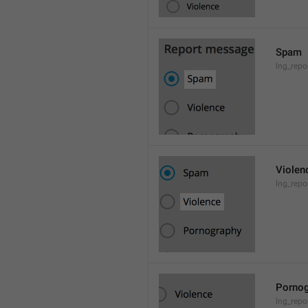
Spam
lng_rep
Violen
lng_repo
Pornog
lng_rep