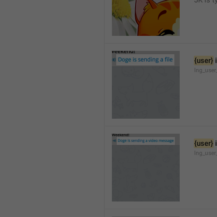
JK is t
{user}
 
lng_user
{user}
 
lng_user