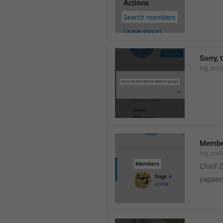
Sorry, 
lng_erro
Membe
lng_prof
Chief 
yapper