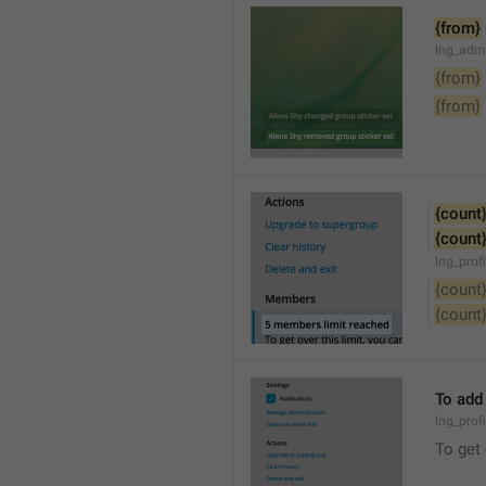
{from}
lng_adm
{from}
{from}
{count
{count
lng_prof
{count
{count
To add
lng_prof
To get 