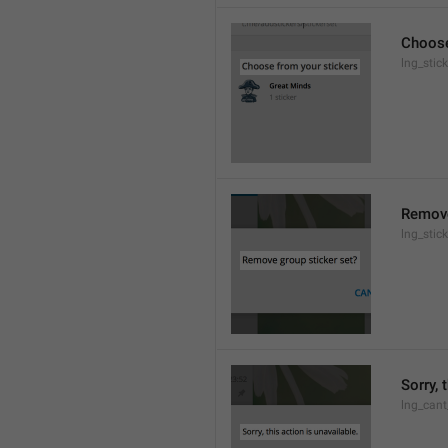
Choose
lng_stic
Remove
lng_stic
Sorry, 
lng_cant