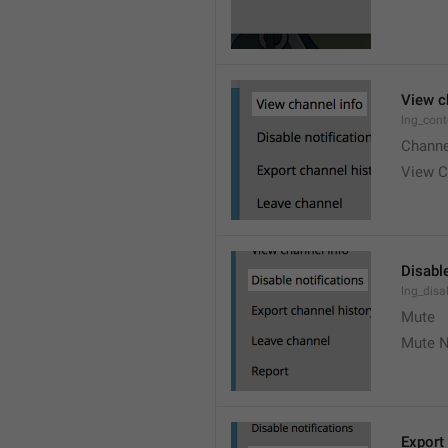
View c
lng_cont
Channe
View C
Disable
lng_disa
Mute
Mute N
Export