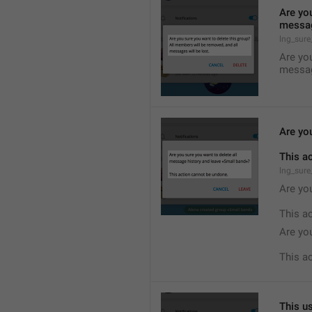
Are you
messag
lng_sure
Are you
messag
Are yo
This a
lng_sure
Are you
This a
Are yo
This a
This us