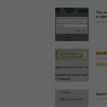
This u
to adm
lng_sure
{month
lng_mon
{day}
{
Searc
lng_pro