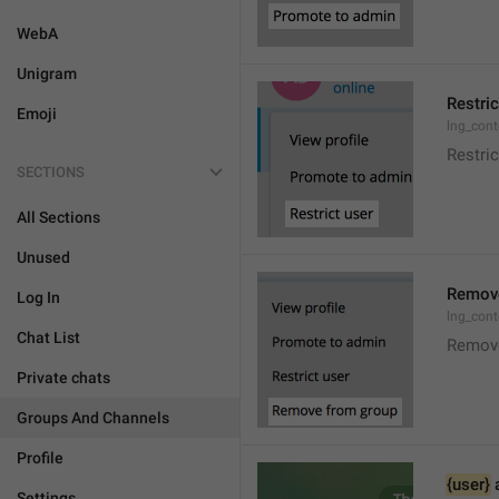
WebA
Unigram
Restric
Emoji
lng_cont
Restric
SECTIONS
All Sections
Unused
Remove
Log In
lng_con
Chat List
Remov
Private chats
Groups And Channels
Profile
{user}
 
Settings