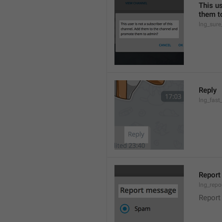
This us
them t
lng_sure
Reply
lng_fast
Repor
lng_repo
Report