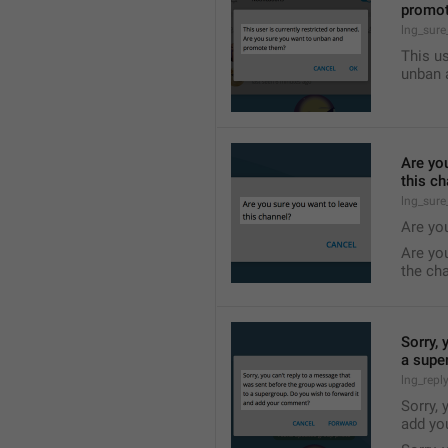
promo
lng_sur
This us
unban 
Are yo
this c
lng_sure
Are yo
Are yo
the ch
Sorry, 
a supe
lng_repl
Sorry, 
add yo