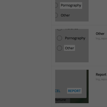
Other
lng_repo
Report
lng_repo