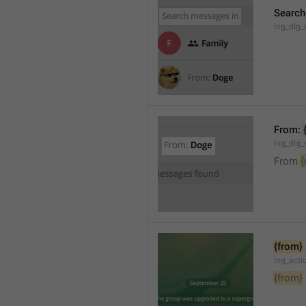
Search
lng_dlg_
From: 
lng_dlg_
From 
{
{from}
lng_act
{from}