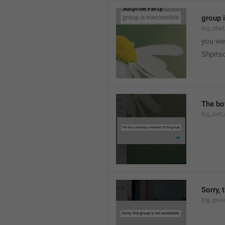
group 
lng_chat
you we
Shpits
The bo
lng_bot_
Sorry, 
lng_grou