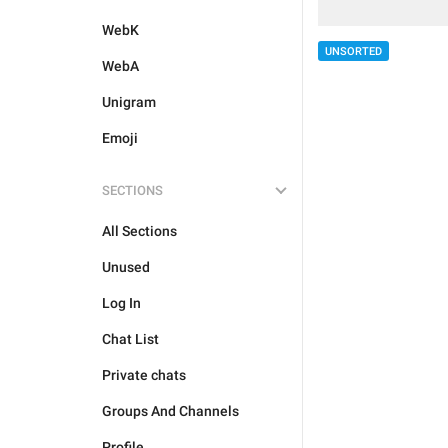
WebK
UNSORTED
WebA
Unigram
Emoji
SECTIONS
All Sections
Unused
Log In
Chat List
Private chats
Groups And Channels
Profile