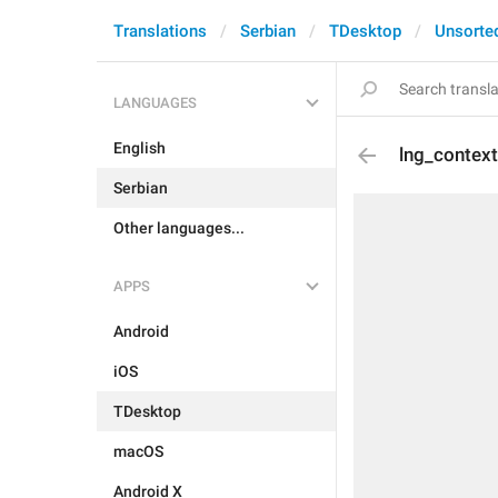
Translations
Serbian
TDesktop
Unsorte
LANGUAGES
English
lng_contex
Serbian
Other languages...
APPS
Android
iOS
TDesktop
macOS
Android X