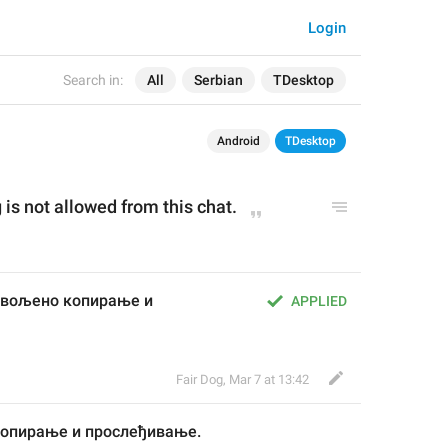
Login
Search in:
All
Serbian
TDesktop
Android
TDesktop
is not allowed from this 
cha
t.
звољено копирање и 
APPLIED
Fair Dog
,
Mar 7 at 13:42
копирање и прослеђивање.