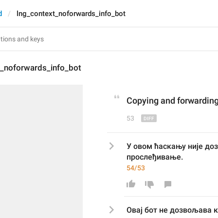
d
lng_context_noforwards_info_bot
t_noforwards_info_bot
Copying and forwarding 
53
У овом ћаскању није до
прослеђивање.
54/53
Овај бот не дозвољава
 