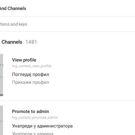
And Channels
 Channels
1481
View profile
lng_context_view_profile
Погледај профил
Прикажи профил
Promote to admin
lng_context_promote_admin
Унапреди у администратора
Унапреди у админа