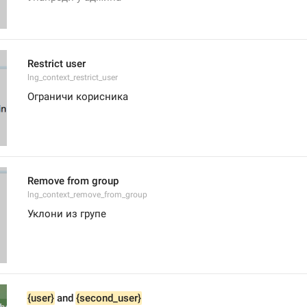
Restrict user
lng_context_restrict_user
Ограничи корисника
Remove from group
lng_context_remove_from_group
Уклони из групе
{user}
 and 
{second_user}