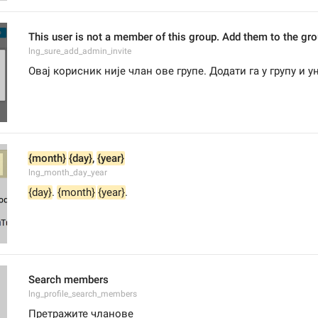
This user is not a member of this group. Add them to the g
lng_sure_add_admin_invite
Овај корисник није члан ове групе. Додати га у групу и
{month}
{day}
, 
{year}
lng_month_day_year
{day}
. 
{month}
{year}
.
Search members
lng_profile_search_members
Претражите чланове