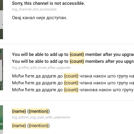
Sorry, this channel is not accessible.
lng_channel_not_accessible
Овај канал није доступан.
You will be able to add up to 
{count}
 member after you upgra
You will be able to add up to 
{count}
 members after you upgr
lng_profile_add_more_after_upgrade
Моћи ћете да додате до 
{count}
 члана након што групу на
Моћи ћете да додате до 
{count}
 члана након што групу на
Моћи ћете да додате до 
{count}
 чланова након што групу
{name}
 (
{mention}
)
lng_admin_log_user_with_username
{name}
 (
{mention}
)