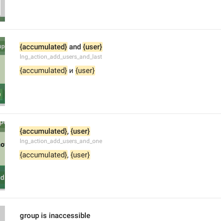
{accumulated}
 and 
{user}
lng_action_add_users_and_last
{accumulated}
 и 
{user}
{accumulated}
, 
{user}
lng_action_add_users_and_one
{accumulated}
, 
{user}
group is inaccessible