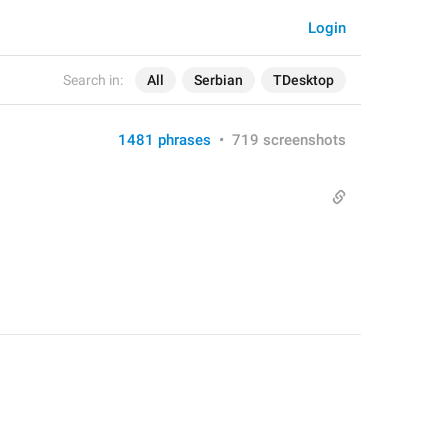
Login
Search in:
All
Serbian
TDesktop
1481 phrases
•
719 screenshots