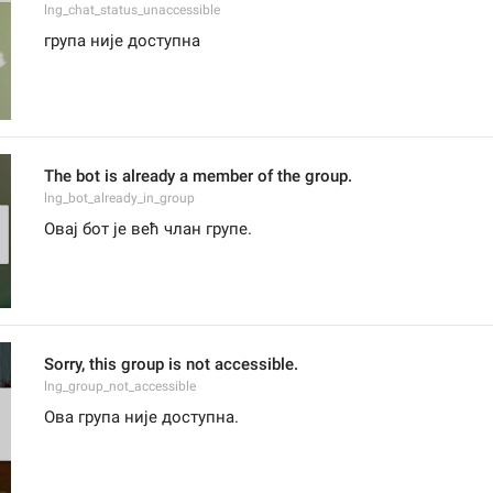
lng_chat_status_unaccessible
група није доступна
The bot is already a member of the group.
lng_bot_already_in_group
Овај бот је већ члан групе.
Sorry, this group is not accessible.
lng_group_not_accessible
Ова група није доступна.