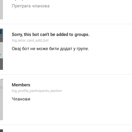
Претрага чланова
Sorry, this bot can't be added to groups.
lng_error_cant_add_bot
Овај бот не може бити додат у групе.
Members
lng_profile_participants_section
Чланови