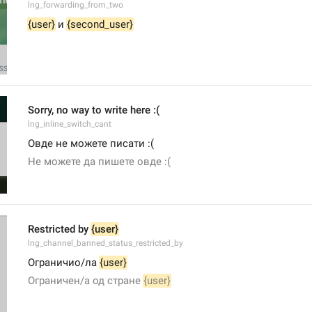
lng_forwarding_from_two
{user}
 и 
{second_user}
Sorry, no way to write here :(
lng_inline_switch_cant
Овде не можете писати :(
Не можете да пишете овде :(
Restricted by 
{user}
lng_channel_banned_status_restricted_by
Ограничио/ла 
{user}
Ограничен/а од стране 
{user}