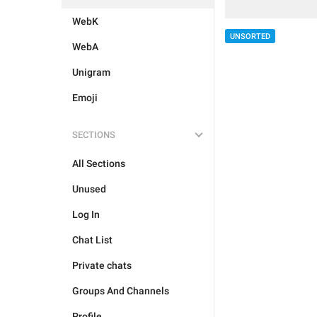
WebK
UNSORTED
WebA
Unigram
Emoji
SECTIONS
All Sections
Unused
Log In
Chat List
Private chats
Groups And Channels
Profile