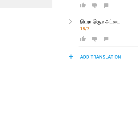
இடரா 
இரு
ம அட்டை
15/7
ADD TRANSLATION