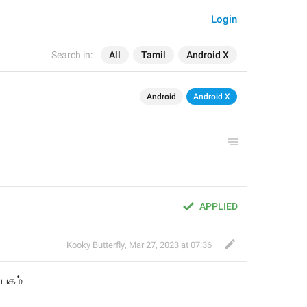
Login
Search in:
All
Tamil
Android X
Android
Android X
APPLIED
Kooky Butterfly
,
Mar 27, 2023 at 07:36
ிப்பகம்