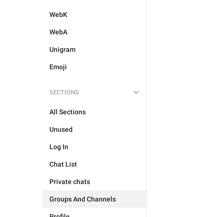
WebK
WebA
Unigram
Emoji
SECTIONS
All Sections
Unused
Log In
Chat List
Private chats
Groups And Channels
Profile