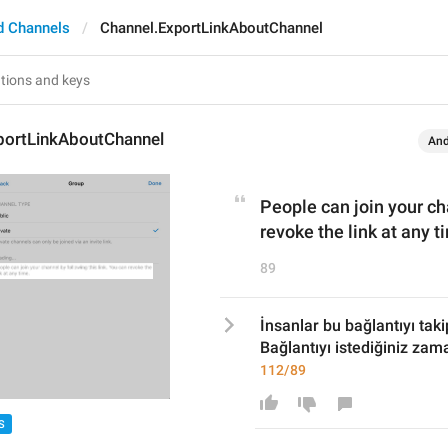
d Channels
Channel.ExportLinkAboutChannel
portLinkAboutChannel
And
People can join your cha
revoke the link at any t
89
İnsanlar bu bağlantıyı takip
Bağlantıyı istediğiniz zama
112/89
S