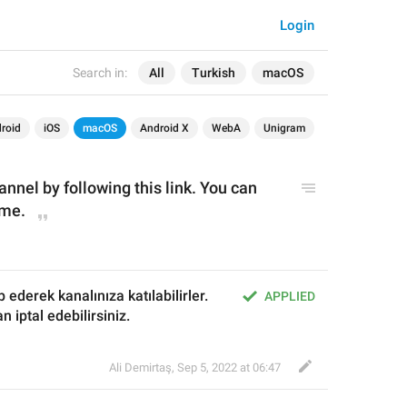
Login
Search in:
All
Turkish
macOS
roid
iOS
macOS
Android X
WebA
Unigram
nnel by following this link. You can 
ime.
 ederek kanalınıza katılabilirler. 
APPLIED
n iptal edebilirsiniz.
Ali Demirtaş
,
Sep 5, 2022 at 06:47