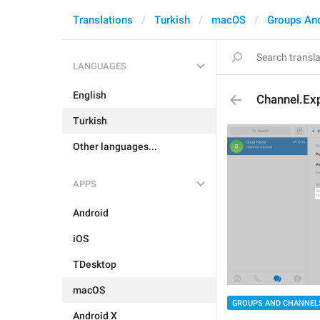
Translations
Turkish
macOS
Groups An
LANGUAGES
English
Channel.Ex
Turkish
Other languages...
APPS
Android
iOS
TDesktop
macOS
GROUPS AND CHANNEL
Android X