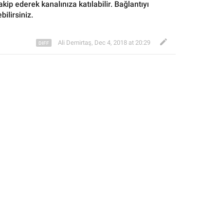
akip ederek kanalınıza katılabilir
. Bağlantıyı 
bilirsiniz.
Ali Demirtaş
,
Dec 4, 2018 at 20:29