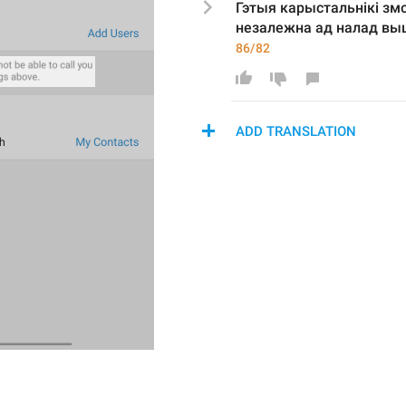
Гэтыя карыстальнікі змо
незалежна ад налад 
вы
86/82
ADD TRANSLATION