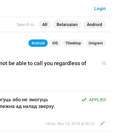
Login
Search in:
All
Belarusian
Android
Android
iOS
TDesktop
Unigram
not be able to call you regardless of 
гуць або не змогуць 
APPLIED
лежна ад налад зверху.
Viktar
,
Nov 18, 2018 at 00:52