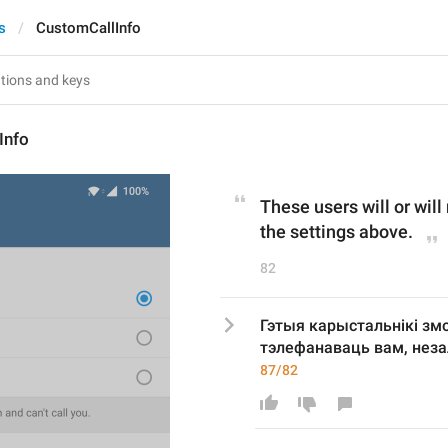
s
CustomCallInfo
Info
These users will or will 
the settings above.
82
Гэтыя карыстальнікі змо
тэлефанаваць вам, неза
87/82