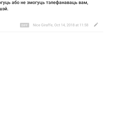
гуць або не змогуць тэлефанаваць вам, 
шэй
.
Nice Giraffe
,
Oct 14, 2018 at 11:58