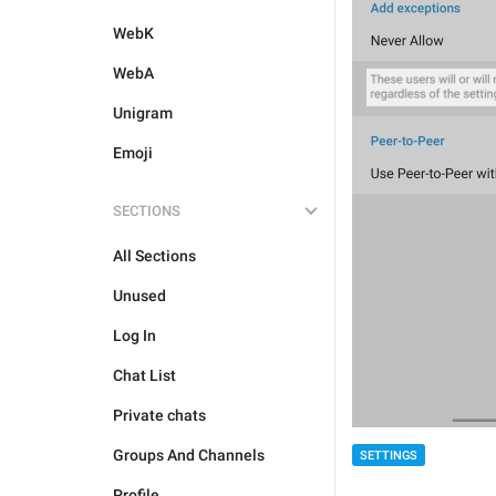
WebK
WebA
Unigram
Emoji
SECTIONS
All Sections
Unused
Log In
Chat List
Private chats
Groups And Channels
SETTINGS
Profile