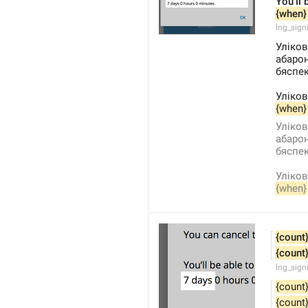
You'll 
{when}
lng_sign
Уліков
абаро
бяспек
Уліков
{when}
Уліков
абарон
бяспек
Уліков
{when}
{count
{count
lng_sign
{count
{count