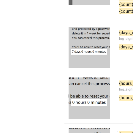
{count
{count
{days_
lng_sign
{days_
{hours
lng_sign
{hours