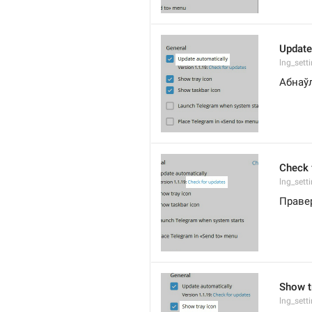
Update
lng_sett
Абнаў
Check 
lng_sett
Праве
Show t
lng_set