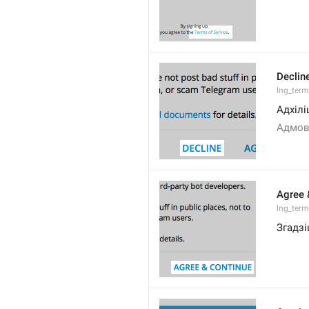
Declin
lng_term
Адхілі
Адмов
Agree 
lng_term
Згадзі