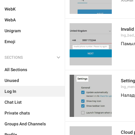
Хібны 
WebK
WebA
Invalid
Unigram
lng_bad
Emoji
Памыл
SECTIONS
All Sections
Unused
Settin
lng_men
Log In
Нала
Chat List
Private chats
Groups And Channels
Cloud 
Profile