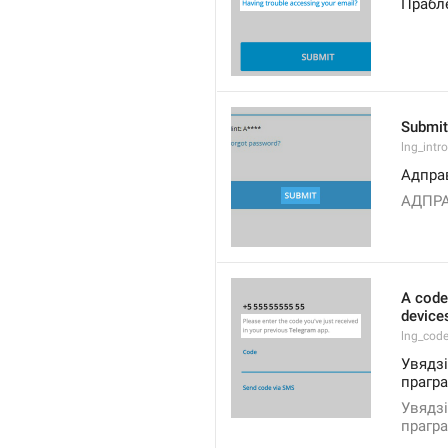
Прабл
Submit
lng_intr
Адпра
АДПРА
A code
devices
lng_cod
Увядзі
прагра
Увядзі
прагра