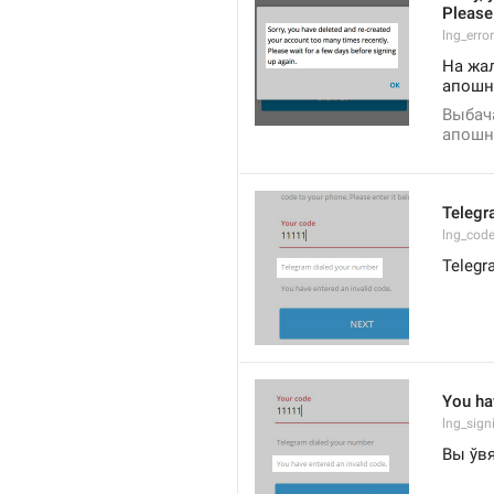
Please 
lng_erro
На жал
апошні
Выбача
апошні
Telegr
lng_code
Telegr
You ha
lng_sig
Вы ўв