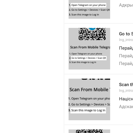
Адкры
Go to 
lng_intr
Перай
Перай
Перай
Scan t
lng_intr
Націс
Адскан