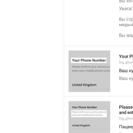
Вы хоч
Увага!
Вы стр
медыя
Вы жад
Your 
lng_phon
Ваш н
Ваш н
Please
and en
lng_pho
Пацвер