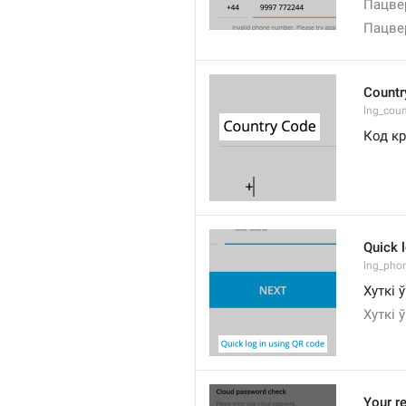
Пацвер
Пацвер
Countr
lng_coun
Код к
Quick 
lng_phon
Хуткі 
Хуткі 
Your re