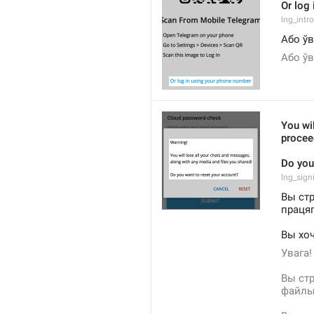
Or log
lng_intr
Або ў
Або ўв
You wil
procee
Do you
lng_sign
Вы стр
працяг
Вы хоч
Увага!
Вы стр
файлы,