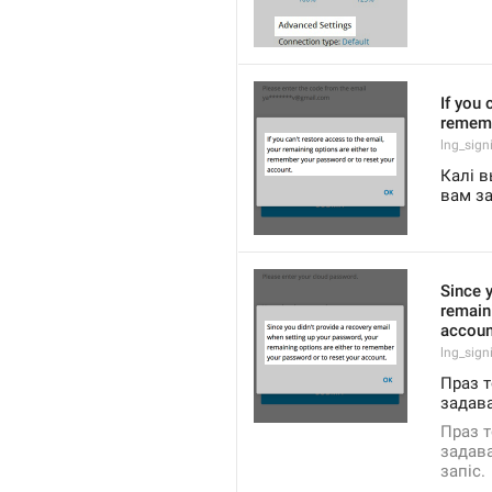
If you 
rememb
lng_sign
Калі в
вам за
Since y
remain
accoun
lng_sign
Праз т
задава
Праз т
задава
запіс.