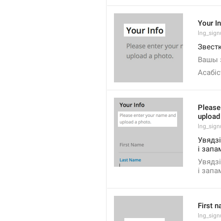
Your I
lng_sign
Звестк
Вашы 
Асабіс
Please
upload
lng_sig
Увядзі
і запа
Увядзі
і запа
First 
lng_sign