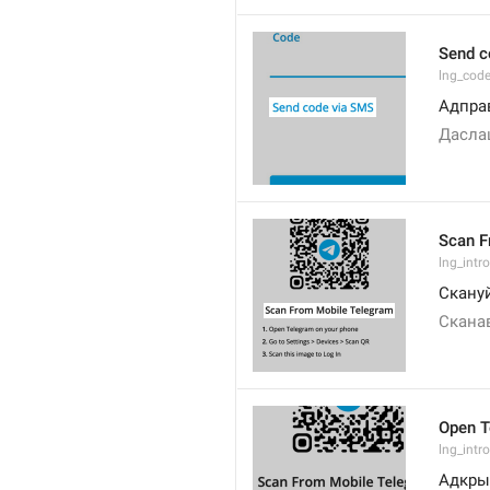
Send c
lng_cod
Адпра
Дасла
Scan F
lng_intro
Скану
Сканав
Open T
lng_intr
Адкры