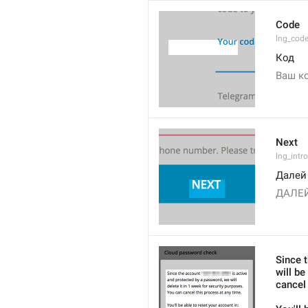
Code
lng_cod
Код
Ваш к
Next
lng_intr
Далей
ДАЛЕ
Since 
will be
cancel