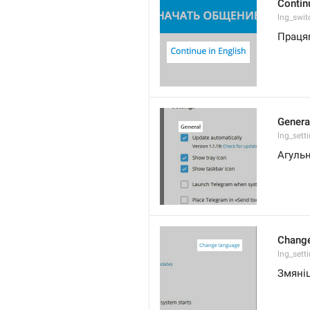
Contin
lng_swit
Працяг
Genera
lng_sett
Агуль
Change
lng_sett
Змяні