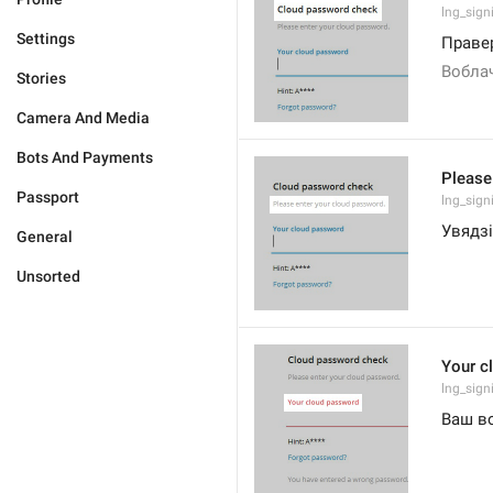
lng_signi
Settings
Праве
Вобла
Stories
Camera And Media
Bots And Payments
Please
Passport
lng_sign
Увядз
General
Unsorted
Your c
lng_sig
Ваш в