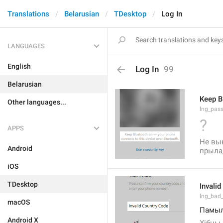
Translations
Belarusian
TDesktop
Log In
LANGUAGES
English
Log In
99
Belarusian
Keep B
Other languages...
lng_pass
?
APPS
Не вык
Android
прыла
iOS
TDesktop
Invali
lng_bad
macOS
Памыл
Android X