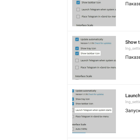
Паказ
Show t
lng_set
Паказв
Launch
lng_sett
Запуск