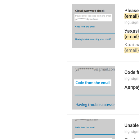
Please
{email}
lng_sign
Увядзі
{email}
Калі л
{email}
Code f
lng_sign
Адпра
Unable
lng_sign