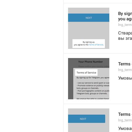
By sign
you agr
lng_ter
Ствара
вы зга
Terms 
lng_ter
Умовы
Terms 
lng_term
Умова