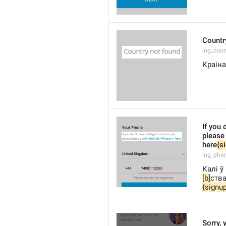
Countr
lng_cou
Краін
If you 
please
here
{s
lng_pho
Калі ў
[b]
ств
{signup
Sorry, 