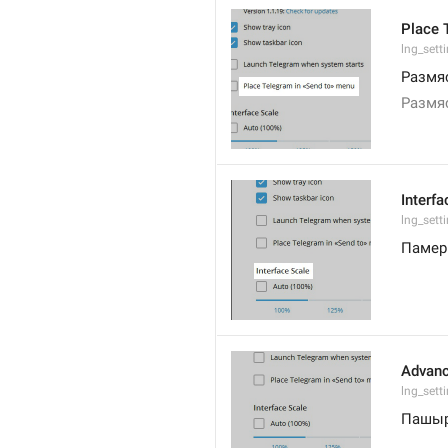
Place 
lng_sett
Размяс
Размяс
Interfa
lng_sett
Памер
Advanc
lng_sett
Пашыр