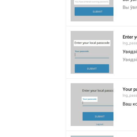
Вы ўв
Enter 
lng_pas
Увядзі
Увядз
Your p
lng_pas
Ваш к