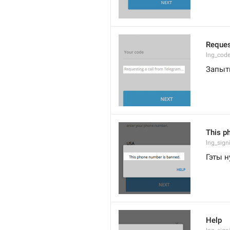
Reques
lng_code
Запытв
This p
lng_sign
Гэты 
Help