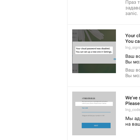
Праз т
задава
запіс.
Your c
You ca
lng_sig
Ваш в
Вы мо
Ваш в
Вы мо
We've 
Please 
lng_cod
Мы ад
на ваш