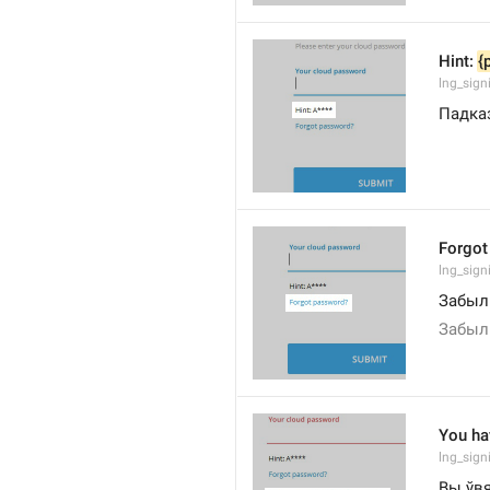
Hint: 
{
lng_sign
Падказ
Forgot
lng_sign
Забыл
Забыл
You ha
lng_sig
Вы ўвя