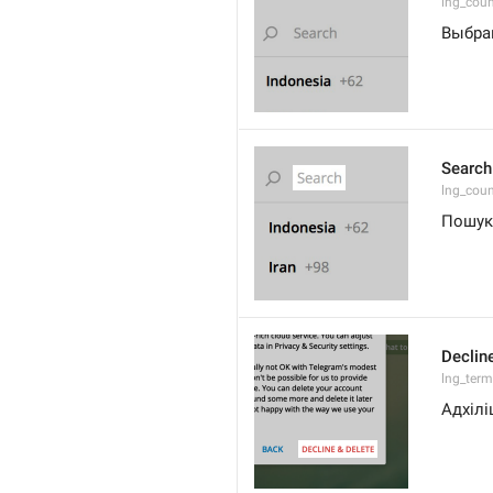
lng_coun
Выбра
Search
lng_coun
Пошук
Declin
lng_term
Адхілі