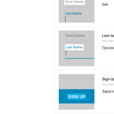
Імя
Last n
lng_sig
Прозв
Sign U
lng_intro
Зарэгі