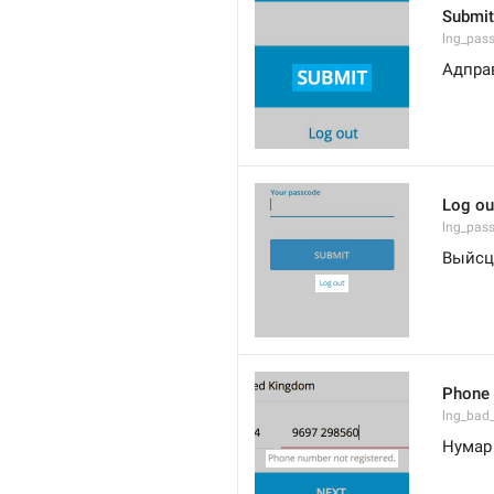
Submit
lng_pas
Адпра
Log ou
lng_pas
Выйсц
Phone 
lng_bad
Нумар 