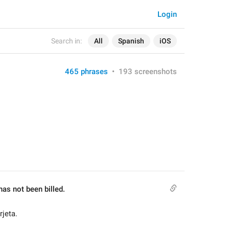
Login
Search in:
All
Spanish
iOS
465 phrases
•
193 screenshots
as not been billed.
rjeta.