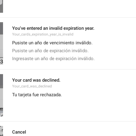
You've entered an invalid expiration year.
Your_cards_expiration_year_is_invalid
Pusiste un año de vencimiento inválido.
Pusiste un año de expiración inválido.
Ingresaste un año de expiración inválido.
Your card was declined.
Your_card_was_declined
Tu tarjeta fue rechazada.
Cancel