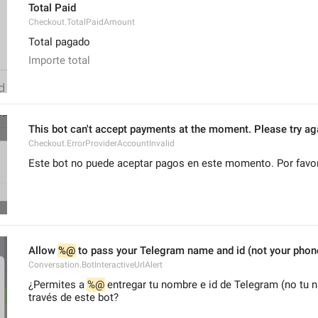
Total Paid
Checkout.TotalPaidAmount
Total pagado
Importe total
This bot can't accept payments at the moment. Please try aga
Checkout.ErrorProviderAccountInvalid
Este bot no puede aceptar pagos en este momento. Por favor,
Allow 
%@
 to pass your Telegram name and id (not your phon
Conversation.BotInteractiveUrlAlert
¿Permites a 
%@
 entregar tu nombre e id de Telegram (no tu n
través de este bot?