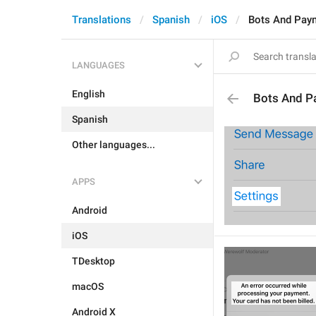
Translations
Spanish
iOS
Bots And Pay
LANGUAGES
English
Bots And P
Spanish
Other languages...
APPS
Android
iOS
TDesktop
macOS
Android X