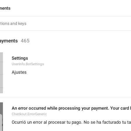
ments
ayments
465
Settings
UserInfo.BotSettings
Ajustes
An error occurred while processing your payment. Your card h
Checkout.ErrorGeneric
Ocurrió un error al procesar tu pago. No se ha facturado tu ta