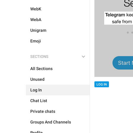
WebK
WebA
Unigram
Emoji
SECTIONS
All Sections
Unused
LOG IN
Log In
Chat List
Private chats
Groups And Channels
Profile