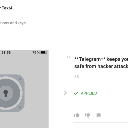
r.Text4
**Telegram** keeps y
safe from hacker attack
58
APPLIED