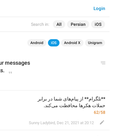
Login
Search in:
All
Persian
iOS
Android
iOS
Android X
Unigram
our messages
s.
**تلگرام** از پیام‌های شما در برابر
حملات هکرها محافظت می‌کند.
62/58
Sunny Ladybird
,
Dec 21, 2021 at 20:12