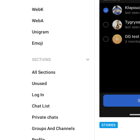
WebK
WebA
Unigram
Emoji
SECTIONS
All Sections
Unused
Log In
Chat List
Private chats
STORIES
Groups And Channels
Profile