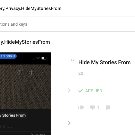
ory.Privacy.HideMyStoriesFrom
acy.HideMyStoriesFrom
Hide My Stories From
20
APPLIED
1