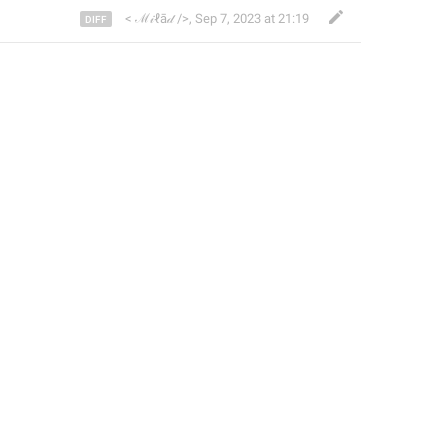
< ℳ𝒾ℓā𝒹 />
,
Sep 7, 2023 at 21:19