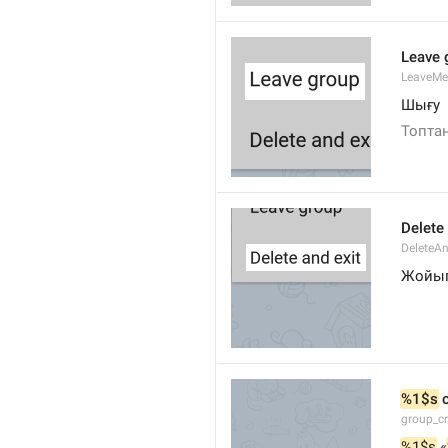
Leave 
LeaveM
Шығу
Топта
Delete
DeleteA
Жойып
%1$s
 
group_c
%1$s
 «