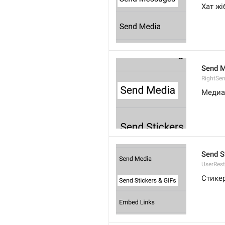
Хат жі
Send M
RightSe
Медиа
Send S
UserRest
Стикер