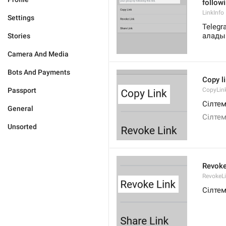
followi
LinkInfo
Settings
Telegr
алады
Stories
Camera And Media
Bots And Payments
Copy l
Passport
CopyLin
Сілте
General
Сілтем
Unsorted
Revoke
RevokeL
Сілте