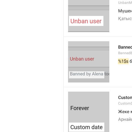
UnbanM
Мүшені
Қатыс
Banned
Banned
%1$s
 
Custom
Custom
Жеке 
Арнай