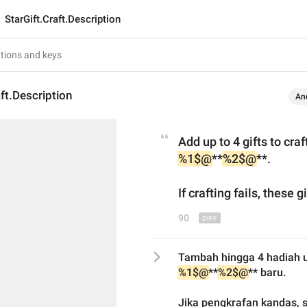
StarGift.Craft.Description
aft.Description
An
Add up to 4 gifts to cra
%1$@
**
%2$@
**.
If crafting fails, 
these
 g
90
Tambah hingga 4 hadiah u
%1$@
**
%2$@
** baru.
Jika pengkrafan kandas, 