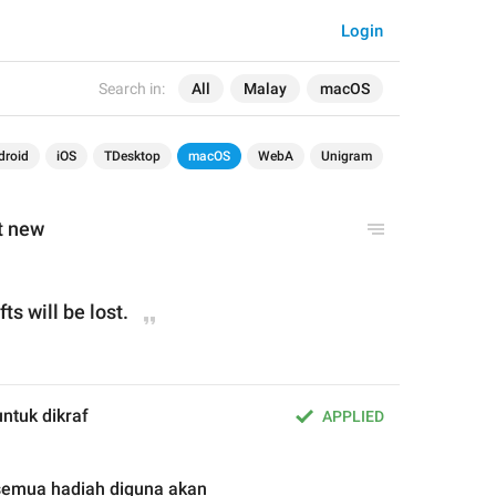
Login
Search in:
All
Malay
macOS
droid
iOS
TDesktop
macOS
WebA
Unigram
ft new
ifts will be 
lost
.
ntuk dikraf
APPLIED
semua hadiah diguna akan 