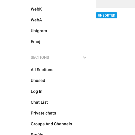
WebK
UNSORTED
WebA
Unigram
Emoji
SECTIONS
All Sections
Unused
Log In
Chat List
Private chats
Groups And Channels
Profile