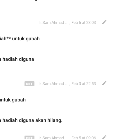
Ir. Sam Ahmad c74A
,
Feb 6 at 23:03
iah
** untuk
gubah
a hadiah diguna
Ir. Sam Ahmad c74A
,
Feb 3 at 22:53
ntuk 
gubah
 hadiah diguna akan hilang.
Ir. Sam Ahmad c74A
,
Feb 5 at 09:06