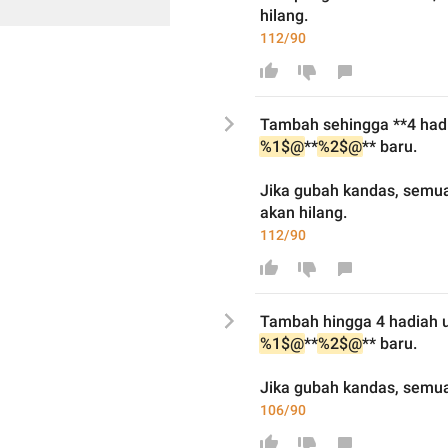
hilang.
112/90
Tambah 
sehingga **
4 had
%1$@
**
%2$@
** baru.
Jika 
gubah
 kandas, semu
akan
hilang.
112/90
Tambah hingga 4 hadiah u
%1$@
**
%2$@
** baru.
Jika 
gubah
 kandas, semua
106/90